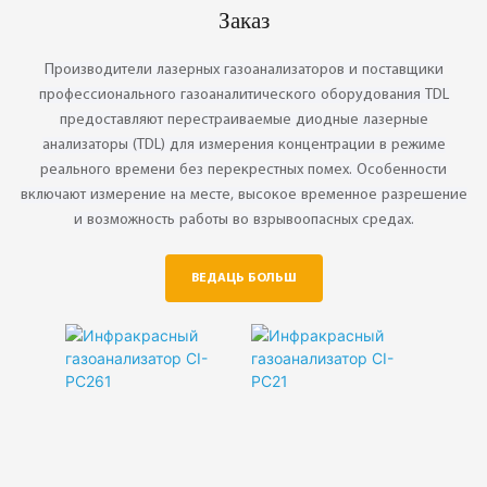
Заказ
0.20%
◎ Прафесійныя
◎ Замежныя
дызайнерскія
перадавыя
мадэлі
Производители лазерных газоанализаторов и поставщики
тэхналогіі
профессионального газоаналитического оборудования TDL
◎ Забеспячэнне
предоставляют перестраиваемые диодные лазерные
якасці CHANG AI
анализаторы (TDL) для измерения концентрации в режиме
реального времени без перекрестных помех. Особенности
включают измерение на месте, высокое временное разрешение
и возможность работы во взрывоопасных средах.
ВЕДАЦЬ БОЛЬШ