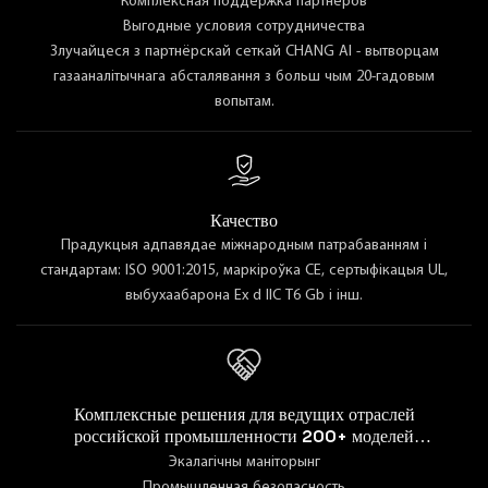
Комплексная поддержка партнёров
Выгодные условия сотрудничества
Злучайцеся з партнёрскай сеткай CHANG AI - вытворцам
газааналітычнага абсталявання з больш чым 20-гадовым
вопытам.
Качество
Прадукцыя адпавядае міжнародным патрабаванням і
стандартам: ISO 9001:2015, маркіроўка CE, сертыфікацыя UL,
выбухаабарона Ex d IIC T6 Gb і інш.
Комплексные решения для ведущих отраслей
российской промышленности 200+ моделей
оборудования для широкого спектра задач сфер
Экалагічны маніторынг
промышленности
Промышленная безопасность