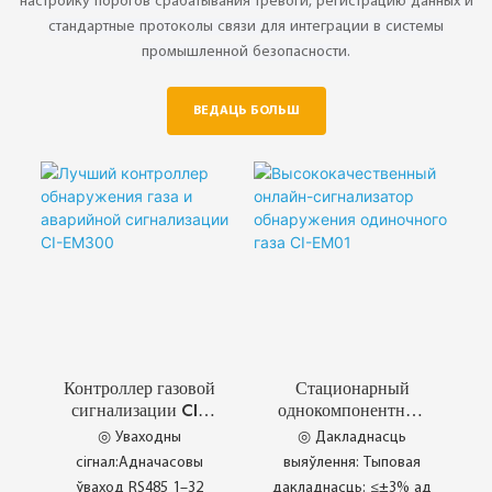
настройку порогов срабатывания тревоги, регистрацию данных и
стандартные протоколы связи для интеграции в системы
промышленной безопасности.
ВЕДАЦЬ БОЛЬШ
Контроллер газовой
Стационарный
сигнализации CI-
однокомпонентный
EM300
детектор-
◎ Уваходны
◎ Дакладнасць
сигнализатор газа
сігнал:Адначасовы
выяўлення: Тыповая
CI-EM01
ўваход RS485 1–32
дакладнасць: ≤±3% ад