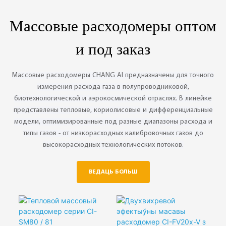
◎ Апошні запуск
ChangAi
Массовые расходомеры оптом
◎ Аўтаматычная
сістэма адбору проб
и под заказ
◎ Дэтэктар PDHID/PED
◎ Выбар дадатковага
абсталявання
Массовые расходомеры CHANG AI предназначены для точного
измерения расхода газа в полупроводниковой,
биотехнологической и аэрокосмической отраслях. В линейке
представлены тепловые, кориолисовые и дифференциальные
модели, оптимизированные под разные диапазоны расхода и
типы газов - от низкорасходных калибровочных газов до
высокорасходных технологических потоков.
ВЕДАЦЬ БОЛЬШ