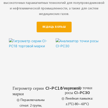
высокоточных парамагнитных технологий для полупроводниковой
и нефтехимической промышленности, а также для систем
медицинских газов.
ВЕДАЦЬ БОЛЬШ
Анализатор точки
Гигрометр серии CI-PC18 торговой
росы CI-PC30
марки
◎ Лінейная памылка:
◎ Пераключальны
±3℃(-80~-60°C)
сігнал: 2 групы,