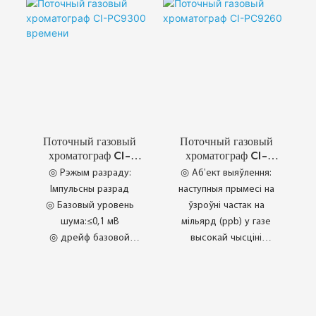
Прамысловы
толуол, этилбензол, м/
храматаграфічны аналіз
п-ксілол, о-ксілол і інш.
◎ Новы прамысловы
д.
дызайн ◎ Правераная
высокая надзейнасць
◎ Высоканадзейныя
кампаненты
Поточный газовый
Поточный газовый
хроматограф CI-
хроматограф CI-
PC9300 времени
PC9260
◎ Рэжым разраду:
◎ Аб'ект выяўлення:
Імпульсны разрад
наступныя прымесі на
◎ Базовый уровень
ўзроўні частак на
шума:≤0,1 мВ
мільярд (ppb) у газе
◎ дрейф базовой
высокай чысціні
линии:≤0,5 мВ/30 мин
◎ Прадмет
◎ Прадмет выяўлення:
выяўлення:5 ppb
≤1,0×10⁻¹¹ г/мл
◎ Паток неіснуючага
газу:150 мл/мін