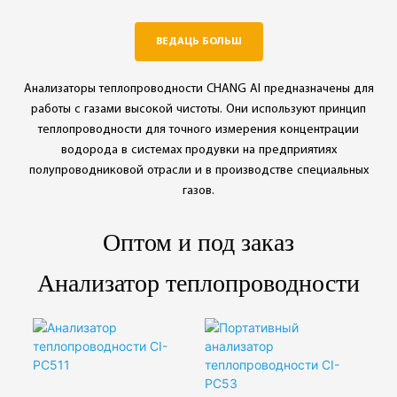
◎ Повторяемость：
±2%FS
±1%FS
◎
Повторяемость:H₂O；
ВЕДАЦЬ БОЛЬШ
◎ Дакладнасць
±1%FS
датчыка іённага току
Анализаторы теплопроводности CHANG AI предназначены для
работы с газами высокой чистоты. Они используют принцип
теплопроводности для точного измерения концентрации
водорода в системах продувки на предприятиях
полупроводниковой отрасли и в производстве специальных
газов.
Оптом и под заказ
Анализатор теплопроводности