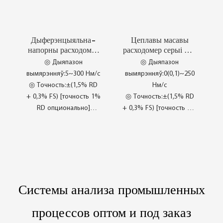
◎ Якасць заўсёды мае
паветра
вырашальнае значэнне
◎ Доўгатэрміновае
Дыферэнцыяльна-
Цеплавы масавы
развіццё
напорны расходомер
расходомер серыі CI-
◎ Серыя CI-SM80
серыі CI-FT201-
FT211x / 212x
◎ Дыяпазон
◎ Дыяпазон
xW
вымярэнняў:5~300 Нм/с
вымярэнняў:0(0,1)~250
◎ Точность:±(1,5% RD
Нм/с
+ 0,3% FS) [точность 1%
◎ Точность:±(1,5% RD
RD опционально]
+ 0,3% FS) [точность 1%
◎ Середина:Сухой/
RD опционально]
влажный воздух и
◎ Частата
некоррозионные газы
дыскрэтызацыі:>20
◎ Ідэальнае разетка
точак выбаркі ў
для кампрэсара
секунду
◎ Вельмі высокая
◎ Палепшаная
Системы анализа промышленных
адчувальнасць
стабільнасць
◎ На аснове цеплавога
процессов оптом и под заказ
прынцыпу
◎ Незалежны ад