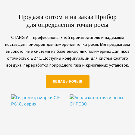
0,01~9,99 праміле O₂ :
0,01~9,99 праміле O₂ :
±5% ад поўнай шкалы
±5% ад поўнай шкалы
Продажа оптом и на заказ Прибор
◎ Паўтараемасць:
для определения точки росы
◎ Аўтаматычнае
0,01~9,99 праміле O₂:
адключэнне бяспекі
±2,5% FS
CHANG AI - профессиональный производитель и надёжный
◎ Ахова камеры
◎ Сістэма абароны ад
поставщик приборов для измерения точки росы. Мы предлагаем
разумнага датчыка
перавышэння радыусу
высокоточные системы на базе ёмкостных полимерных датчиков
◎ Пашыраны бяспечны
дзеяння
с точностью ±2 °C. Доступны конфигурации для систем сжатого
дэтэктар газу
◎ Аўтаматычнае
воздуха, переработки природного газа и криогенных установок.
◎ Газавы аналізатар з
адключэнне газавага
аўтаматычнай абаронай
шляху
◎ Інтэлектуальная
◎ Абарона
ВЕДАЦЬ БОЛЬШ
сістэма кантролю ціску
двухбаковай камеры