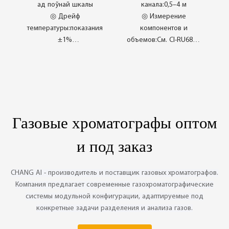
PC68 / -1
ад поўнай шкалы
канала:0,5–4 м
◎ Дрейф
◎ Измерение
температуры:показания
компонентов и
±1%
объемов:См. CI-RU68/-1
◎ Супраціў павышэнню
на странице 64.
ціску
◎ Час адкліка:T₉₀<10 с
◎ Стабільнасць:±1%
паказанняў/год
◎ Рэнтабельныя
◎ Нулевой дрейф:
даследаванні
±0,1% /год
◎ Фокус на
Газовые хроматографы оптом
распрацоўцы прадукту
◎ Сістэма модульнага
и под заказ
праектавання
CHANG AI - производитель и поставщик газовых хроматографов.
Компания предлагает современные газохроматографические
системы модульной конфигурации, адаптируемые под
конкретные задачи разделения и анализа газов.