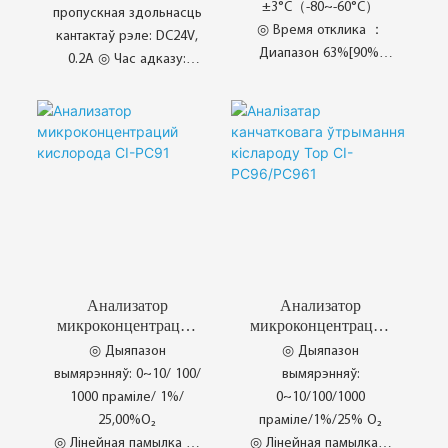
±3°C（-80~-60°C）
пропускная здольнасць
◎ Время отклика ：
кантактаў рэле: DC24V,
Диапазон 63%[90%]
0.2A ◎ Час адказу:
при +20°C и давлении
T₉₀<60 с (25℃) T₉₀<60
1 бар
°C（25°C） ◎
◎ Источник питания：
Дыяпазон вымярэнняў:
Переменный ток 100–
0~10/100/1000
240 В, 50/60 Гц
праміле/1%/25% O₂
◎ Працяглы цыкл
каліброўкі
◎ Інтэлект падвойнага
дысплея
◎ Абарона блакіроўкі
Анализатор
Анализатор
меню
микроконцентраций
микроконцентраций
кислорода CI-PC91
кислорода CI-PC96
◎ Дыяпазон
◎ Дыяпазон
/ CI-PC961
вымярэнняў: 0~10/ 100/
вымярэнняў:
1000 праміле/ 1%/
0~10/100/1000
25,00%O₂
праміле/1%/25% O₂
◎ Лінейная памылка ：
◎ Лінейная памылка：