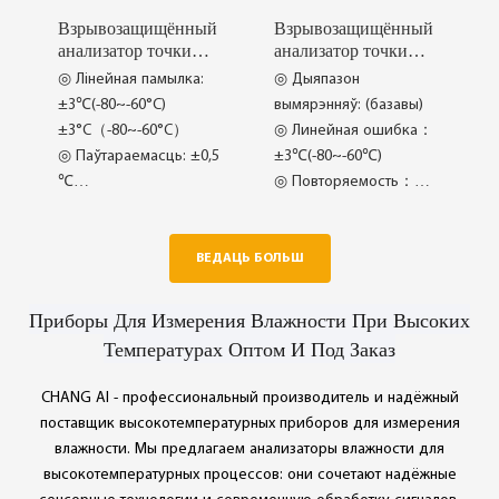
Взрывозащищённый
Взрывозащищённый
анализатор точки
анализатор точки
росы CI-PC35-2
росы CI-PC35-1
◎ Лінейная памылка:
◎ Дыяпазон
±3℃(-80~-60°C)
вымярэнняў: (базавы)
±3°C（-80~-60°C）
◎ Линейная ошибка：
◎ Паўтараемасць: ±0,5
±3℃(-80~-60℃)
℃
◎ Повторяемость：
◎ Час адклікання ：
±0.5℃
Дыяпазон 63%[90%]
◎ Нулевой дрэйф：
пры +20°C і даўленні 1
±1%FS/7d
ВЕДАЦЬ БОЛЬШ
бар
◎ Ультратонкі ёмістны
◎ Стабільнасць
дакладны
Приборы Для Измерения Влажности При Высоких
лічбавай апрацоўкі
◎ Пашыраныя цыклы
Температурах Оптом И Под Заказ
каліброўкі
CHANG AI - профессиональный производитель и надёжный
поставщик высокотемпературных приборов для измерения
влажности. Мы предлагаем анализаторы влажности для
высокотемпературных процессов: они сочетают надёжные