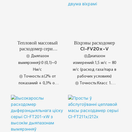
Тепловой массовый
Віхрэвы расходомер
расходомер серии
CI-FV20x-V
CI-SM80 / 81
◎ Дыяпазон
◎Диапазон
вымярэнняў:0 (0,1)~0
измерений:1,5 м/с ~ 80
Нм/с
м/с (расход газа/пара в
◎ Точность:±(2% от
рабочих условиях)
показаний + 0,3% от
◎ Точность:Класс 1.0
полной шкалы)
◎ Повторяемость:
◎ Частата
±0.2% RD
дыскрэтызацыі:>20
точак выбаркі ў
◎ Працоўны стан
секунду
◎ Падыходзіць для
◎ Гарантыя якасці
бруднага паветра
прадукцыі
◎ Вільготнае сціснутае