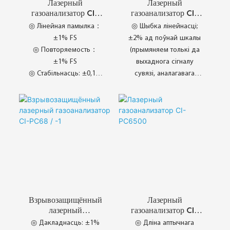
Лазерный
Лазерный
газоанализатор CI-
газоанализатор CI-
PC61
PC66
◎ Лінейная памылка：
◎ Шыбка лінейнасці;
±1% FS
±2% ад поўнай шкалы
◎ Повторяемость：
(прымяняем толькі да
±1% FS
выхаднога сігналу
◎ Стабільнасць: ±0,1%
сувязі, аналагавага
FS /7d
сігналу)
◎ Час адкліка：T₉₀<30
◎ Повторяемость:±1%
с
FS
◎ Хуткая хуткасць
◎ Стабільнасць і
рэагавання
надзейнасць
◎ Розныя выяўленні
◎ Абяцанне высокай
газаў
якасці
◎ Рашэнне для
прамысловых працэсаў
◎ Пікавая
Взрывозащищённый
Лазерный
прадукцыйнасць галіны
лазерный
газоанализатор CI-
◎ CHANG AI Якасць
газоанализатор CI-
PC6500
◎ Дакладнасць: ±1%
◎ Дліна аптычнага
абслугоўвання