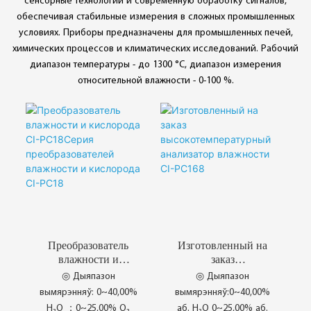
сенсорные технологии и современную обработку сигналов,
обеспечивая стабильные измерения в сложных промышленных
условиях. Приборы предназначены для промышленных печей,
химических процессов и климатических исследований. Рабочий
диапазон температуры - до 1300 °C, диапазон измерения
относительной влажности - 0-100 %.
Преобразователь
Изготовленный на
влажности и
заказ
кислорода CI-
высокотемпературны
◎ Дыяпазон
◎ Дыяпазон
PC18Серия
й анализатор
вымярэнняў: 0~40,00%
вымярэнняў:0~40,00%
преобразователей
влажности CI-
H₂O ；0~25,00% O₂
аб. H₂O 0~25,00% аб.