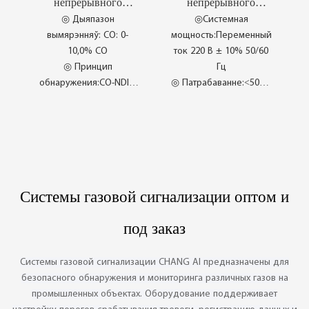
непрерывного
непрерывного
высокая
◎ Міжнародныя
мониторинга
газового анализа для
◎ Дыяпазон
◎Системная
прадукцыйнасць
перадавыя тэхналогіі
циркулирующего
газогенераторных
вымярэнняў: CO: 0-
мощность:Переменный
◎ Гарантаваная
◎ Абсталяванне
газа печей СТК CI-
установок CI-
10,0% CO
ток 220 В ± 10% 50/60
XT300
XT6400
стабільная якасць
Поўная ачыстка
◎ Принцип
Гц
обнаружения:CO-NDIR,
◎ Патрабаванне:<50ВА
недисперсионное
◎ Выходной сигнал
инфракрасное
тревоги:1 канал выхода
(двухлучевое)
аварийного сигнала
измерение
◎ Сумяшчальнасць з
◎ Крыніца харчавання:
выбухаабароненай
Пераменны ток 220 В ±
лініяй
Системы газовой сигнализации оптом и
10% 50/60 Гц
◎ Адбор проб паветра
◎ Даступны прамы
◎ Апрацоўка пробы
под заказ
адбор проб
газу
◎ Пераключальнік
◎ Адфільтраваны
адбору проб помпы
газавы проба
Системы газовой сигнализации CHANG AI предназначены для
безопасного обнаружения и мониторинга различных газов на
промышленных объектах. Оборудование поддерживает