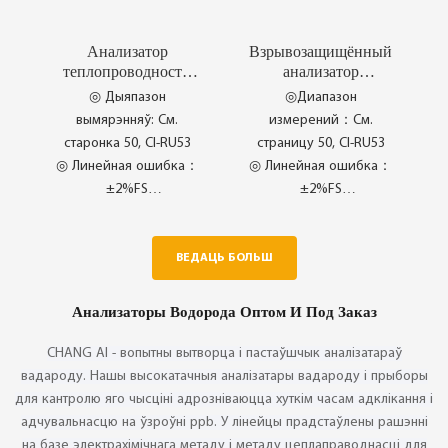
Анализатор
Взрывозащищённый
теплопроводности
анализатор
CI-PC58
теплопроводности
◎ Дыяпазон
◎Диапазон
CI-PC551-2
вымярэнняў: См.
измерений：См.
старонка 50, CI-RU53
страницу 50, CI-RU53
◎ Линейная ошибка：
◎ Линейная ошибка：
±2%FS
±2%FS
◎ Повторяемость：
◎ Повторяемость：
±1%FS
±1%FS
ВЕДАЦЬ БОЛЬШ
◎ Выключная
◎ Паслядоўнае
міжнародная якасць
забеспячэнне якасці
Анализаторы Водорода Оптом И Под Заказ
CHANG AI - вопытны вытворца і пастаўшчык аналізатараў
вадароду. Нашы высокатачныя аналізатары вадароду і прыборы
для кантролю яго чысціні адрозніваюцца хуткім часам адклікання і
адчувальнасцю на ўзроўні ppb. У лінейцы прадстаўлены рашэнні
на базе электрахімічнага метаду і метаду цеплаправоднасці для