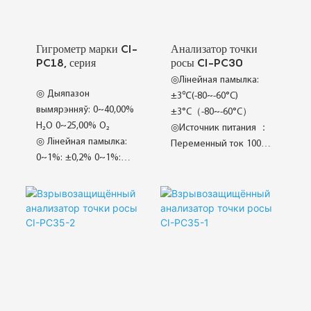
Гигрометр марки CI-
Анализатор точки
PC18, серия
росы CI-PC30
◎Лінейная памылка:
◎ Дыяпазон
±3℃(-80~-60°C)
вымярэнняў: 0~40,00%
±3°C（-80~-60°C）
H₂O 0~25,00% O₂
◎Источник питания ：
◎ Лінейная памылка:
Переменный ток 100–
0~1%: ±0,2% 0~1%:
240 В, 50/60 Гц
±0,2%；
◎Сувязь: RS485
◎ Час адклікання:
(стандартны)/RS232
T₉₀<60 с (пасля поўнага
(дадатковы)
папярэдняга нагрэву)
◎Высокая стабільнасць
ppm/1%/25% O₂
◎Пашыраныя
◎ Дызайн раздзельнай
інтэрвалы каліброўкі
структуры
◎ Устойлівы да высокіх
тэмператур