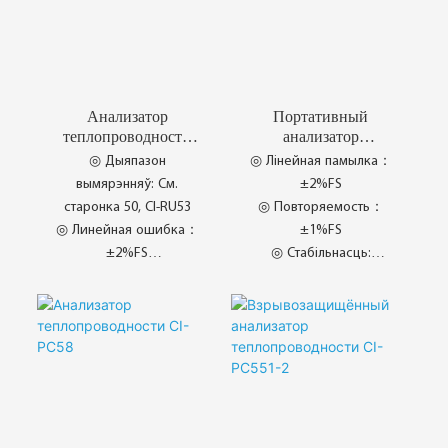
Анализатор
Портативный
теплопроводности
анализатор
CI-PC511
теплопроводности
◎ Дыяпазон
◎ Лінейная памылка：
CI-PC53
вымярэнняў: См.
±2%FS
старонка 50, CI-RU53
◎ Повторяемость：
◎ Линейная ошибка：
±1%FS
±2%FS
◎ Стабільнасць:
◎ Повторяемость：
±1%FS/7d
±1%FS
◎ Пашыраныя
інтэрвалы каліброўкі