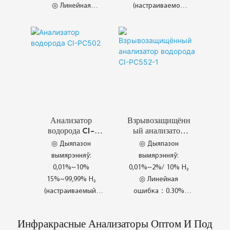
◎ Линейная
(настраиваемое
погрешность: ±2%
значение)
FS
◎ Линейная
◎ Повторяемость:
ошибка：0.30%
±1% FS
◎ Повторяемость：
0.20%
◎ Павялічаны
◎ Найлепшыя на
тэрмін службы
рынку функцыі
◎ Выдатныя
паказчыкі рынку
Анализатор
Взрывозащищённ
водорода CI-
ый анализатор
PC502
водорода CI-
◎ Дыяпазон
◎ Дыяпазон
PC552-1
вымярэнняў:
вымярэнняў:
0,01%~10%
0,01%~2%/ 10% H₂
15%~99,99% H₂
◎ Линейная
(настраиваемый)
ошибка：0.30%
◎ Линейная
◎ Повторяемость：
ошибка：0.30%
0.20%
Инфракрасные Анализаторы Оптом И Под
◎ Повторяемость：