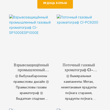
ВЕДАЦЬ БОЛЬШ
Взрывозащищённый
Поточный газовый
промышленный
хроматограф CI-
газовый хроматограф
PC9200
◎ Выбухаабаронены
◎ Вымяральныя
CI-
прамысловы дызайн ◎
кампаненты: Метан,
SP1000ESP1000E
Прамысловы газавы
неметанавыя прадукты
храматограф ◎
поўнага сгарання,
Выдатная спадчына
прадукты поўнага
ChangAi ◎
сгарання, бензол,