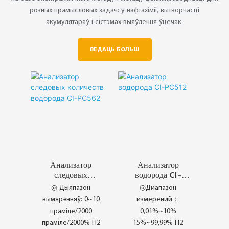
розных прамысловых задач: у нафтахіміі, вытворчасці
акумулятараў і сістэмах выяўлення ўцечак.
ВЕДАЦЬ БОЛЬШ
Анализатор
Анализатор
следовых
водорода CI-
количеств
PC512
◎ Дыяпазон
◎Диапазон
водорода CI-
вымярэнняў: 0~10
измерений：
PC562
праміле/2000
0,01%~10%
праміле/2000% H2
15%~99,99% H2