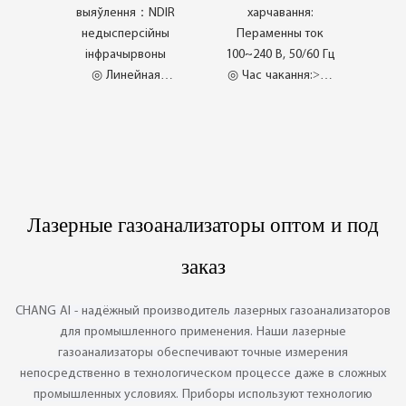
CI-PC23
биогаза CI-PS10
выяўлення：NDIR
харчавання:
недысперсійны
Пераменны ток
інфрачырвоны
100~240 В, 50/60 Гц
◎ Линейная
◎ Час чакання:>10
ошибка：±2%FS
гадзін (пры
◎ Повторяемость：
звычайным
±1%FS
выкарыстанні)
◎ Прадухіленне
◎ Прылада
атручвання
адлюстравання: 5-
датчыкаў
цалевы каляровы
Лазерные газоанализаторы оптом и под
◎ Без кантакту, без
сэнсарны экран
атручвання
заказ
CHANG AI - надёжный производитель лазерных газоанализаторов
для промышленного применения. Наши лазерные
газоанализаторы обеспечивают точные измерения
непосредственно в технологическом процессе даже в сложных
промышленных условиях. Приборы используют технологию