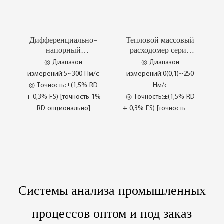
◎ Kualiti Sentiasa
Penting
◎ Pembangunan Jangka
Дифференциально-
Тепловой массовый
Panjang
напорный
расходомер серии
◎ Siri CI-SM80
расходомер серии
CI-FT211x / 212x
◎ Диапазон
◎ Диапазон
CI-FT201-xW
измерений:5~300 Нм/с
измерений:0(0,1)~250
◎ Точность:±(1,5% RD
Нм/с
+ 0,3% FS) [точность 1%
◎ Точность:±(1,5% RD
RD опционально]
+ 0,3% FS) [точность 1%
◎ Середина:Сухой/
RD опционально]
влажный воздух и
◎ Частота
некоррозионные газы
дискретизации:>20
◎ Saluran Pemampat
точек выборки в
Ideal
секунду
◎ Kepekaan yang
◎ Prestasi Kestabilan
Системы анализа промышленных
Sangat Tinggi
yang Lebih Baik
◎ Berasaskan Prinsip
процессов оптом и под заказ
Terma
◎ Suhu Tekanan Bebas