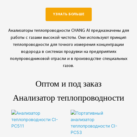
◎ Повторяемость：
погрешность:H₂O；
±1%FS
±2%FS
◎
YЗНАТЬ БОЛЬШЕ
◎ Ketepatan Sensor
Повторяемость:H₂O；
Arus Ion
±1%FS
Анализаторы теплопроводности CHANG AI предназначены для
работы с газами высокой чистоты. Они используют принцип
теплопроводности для точного измерения концентрации
водорода в системах продувки на предприятиях
полупроводниковой отрасли и в производстве специальных
газов.
Оптом и под заказ
Анализатор теплопроводности