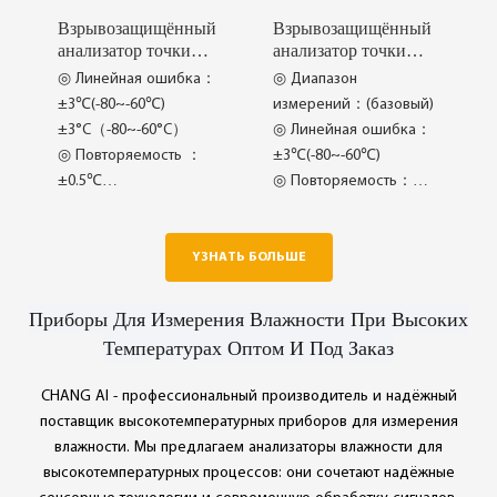
Взрывозащищённый
Взрывозащищённый
анализатор точки
анализатор точки
росы CI-PC35-2
росы CI-PC35-1
◎ Линейная ошибка：
◎ Диапазон
±3℃(-80~-60℃)
измерений：(базовый)
±3°C（-80~-60°C）
◎ Линейная ошибка：
◎ Повторяемость ：
±3℃(-80~-60℃)
±0.5℃
◎ Повторяемость：
◎ Время отклика ：
±0.5℃
Диапазон 63%[90%]
◎ Нулевой дрейф：
при +20°C и давлении
±1%FS/7h
YЗНАТЬ БОЛЬШЕ
1 бар
◎ Ketepatan Kapasitif
◎ Kestabilan
Ultra Nipis
Приборы Для Измерения Влажности При Высоких
Pemprosesan Digital
◎ Kitaran Penentukuran
Температурах Оптом И Под Заказ
Lanjutan
CHANG AI - профессиональный производитель и надёжный
поставщик высокотемпературных приборов для измерения
влажности. Мы предлагаем анализаторы влажности для
высокотемпературных процессов: они сочетают надёжные