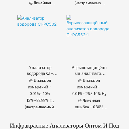
◎ Линейная
(настраиваемое
погрешность: ±2%
значение)
FS
◎ Линейная
◎ Повторяемость:
ошибка：0.30%
±1% FS
◎ Повторяемость：
0.20%
◎ Jangka Hayat
◎ Ciri-ciri Utama
Perkhidmatan
Pasaran
Lanjutan
◎ Prestasi Pasaran
Cemerlang
Анализатор
Взрывозащищённ
водорода CI-
ый анализатор
PC502
водорода CI-
◎ Диапазон
◎ Диапазон
PC552-1
измерений：
измерений：
0,01%~10%
0.01%~2%/ 10% H₂
15%~99,99% H₂
◎ Линейная
(настраиваемый)
ошибка：0.30%
◎ Линейная
◎ Повторяемость：
ошибка：0.30%
0.20%
Инфракрасные Анализаторы Оптом И Под
◎ Повторяемость：