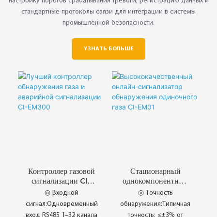
настройку порогов срабатывания тревоги, регистрацию данных и
стандартные протоколы связи для интеграции в системы
промышленной безопасности.
YЗНАТЬ БОЛЬШЕ
Контроллер газовой
Стационарный
сигнализации CI-
однокомпонентный
EM300
детектор-
◎ Входной
◎ Точность
сигнализатор газа
сигнал:Одновременный
обнаружения:Типичная
CI-EM01
вход RS485 1–32 канала
точность: ≤±3% от