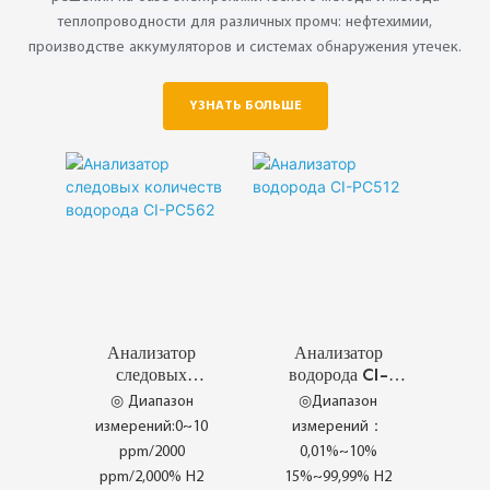
теплопроводности для различных промч: нефтехимии,
производстве аккумуляторов и системах обнаружения утечек.
YЗНАТЬ БОЛЬШЕ
Анализатор
Анализатор
следовых
водорода CI-
количеств
PC512
◎ Диапазон
◎Диапазон
водорода CI-
измерений:0~10
измерений：
PC562
ppm/2000
0,01%~10%
ppm/2,000% H2
15%~99,99% H2