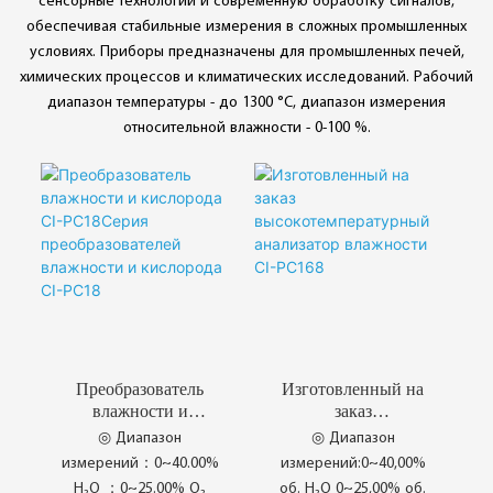
сенсорные технологии и современную обработку сигналов,
обеспечивая стабильные измерения в сложных промышленных
условиях. Приборы предназначены для промышленных печей,
химических процессов и климатических исследований. Рабочий
диапазон температуры - до 1300 °C, диапазон измерения
относительной влажности - 0-100 %.
Преобразователь
Изготовленный на
влажности и
заказ
кислорода CI-
высокотемпературны
◎ Диапазон
◎ Диапазон
PC18Серия
й анализатор
измерений：0~40.00%
измерений:0~40,00%
преобразователей
влажности CI-
H₂O ；0~25.00% O₂
об. H₂O 0~25,00% об.