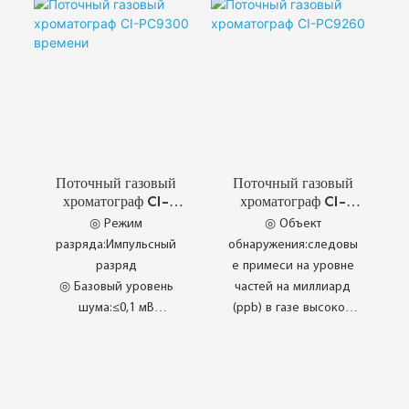
Kromatografi
лензуб м/п-ксилол, о-
Perindustrian ◎ Reka
ксилол и т. д.
Bentuk Perindustrian
Baharu ◎
Kebolehpercayaan
Tinggi Terbukti ◎
Komponen
Kebolehpercayaan
Tinggi
Поточный газовый
Поточный газовый
хроматограф CI-
хроматограф CI-
PC9300 времени
PC9260
◎ Режим
◎ Объект
разряда:Импульсный
обнаружения:следовы
разряд
е примеси на уровне
◎ Базовый уровень
частей на миллиард
шума:≤0,1 мВ
(ppb) в газе высокой
◎ дрейф базовой
чистоты
линии:≤0,5 мВ/30 мин
◎ Предел
◎ Предел
обнаружения:5 ppb
обнаружения: ≤1,0×10⁻¹¹
◎ Поток несущего