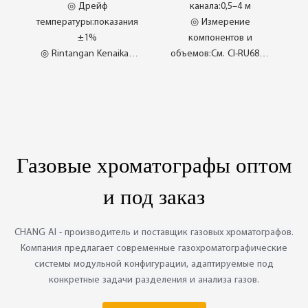
PC68 / -1
◎ Дрейф
канала:0,5–4 м
температуры:показания
◎ Измерение
±1%
компонентов и
◎ Rintangan Kenaikan
объемов:См. CI-RU68/-1
Tekanan
на странице 64.
◎ Стабильность:±1%
◎ Время отклика:T₉₀<10
показаний/год
с
◎ Нулевой дрейф:
±0,1% /год
◎ Penyelidikan Kos
Efektif
Газовые хроматографы оптом
◎ Fokus Pembangunan
Produk
и под заказ
◎ Sistem Reka Bentuk
Modular
CHANG AI - производитель и поставщик газовых хроматографов.
Компания предлагает современные газохроматографические
системы модульной конфигурации, адаптируемые под
конкретные задачи разделения и анализа газов.