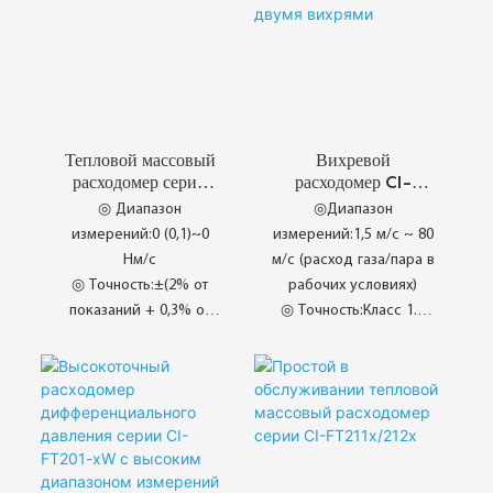
Тепловой массовый
Вихревой
расходомер серии
расходомер CI-
CI-SM80 / 81
FV20x-V
◎ Диапазон
◎Диапазон
измерений:0 (0,1)~0
измерений:1,5 м/с ~ 80
Нм/с
м/с (расход газа/пара в
◎ Точность:±(2% от
рабочих условиях)
показаний + 0,3% от
◎ Точность:Класс 1.0
полной шкалы)
◎ Повторяемость:
◎ Частота
±0.2% RD
дискретизации:>20
точек выборки в
◎ Keadaan Kerja
секунду
◎ Sesuai untuk Udara
◎ Jaminan Produk
Kotor
Berkualiti
◎ Udara Mampat Basah