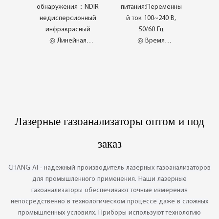
CI-PC23
биогаза CI-PS10
обнаружения：NDIR
питания:Переменны
недисперсионный
й ток 100~240 В,
инфракрасный
50/60 Гц
◎ Линейная
◎ Время
ошибка：±2%FS
ожидания:>10
◎ Повторяемость：
часов (при
±1%FS
нормальном
◎ Pencegahan
использовании)
Keracunan Sensor
◎ Устройство
◎ Tiada Sentuhan
отображения:5-
Лазерные газоанализаторы оптом и под
Tiada Keracunan
дюймовый цветной
сенсорный экран
заказ
CHANG AI - надёжный производитель лазерных газоанализаторов
для промышленного применения. Наши лазерные
газоанализаторы обеспечивают точные измерения
непосредственно в технологическом процессе даже в сложных
промышленных условиях. Приборы используют технологию