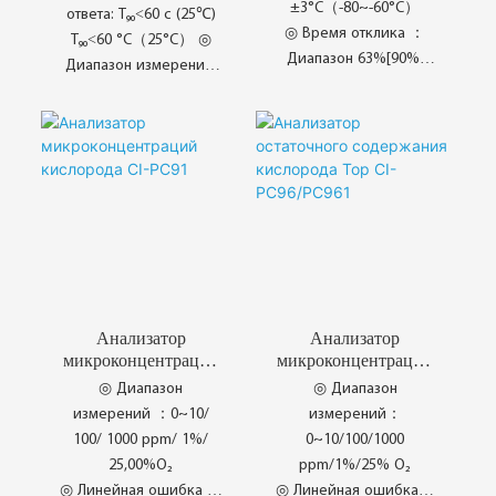
±3°C（-80~-60°C）
ответа: T₉₀<60 с (25℃)
◎ Время отклика ：
T₉₀<60 °C（25°C） ◎
Диапазон 63%[90%]
Диапазон измерений:
при +20°C и давлении
0~10/100/1000
1 бар
ppm/1%/25% O₂
◎ Источник питания：
Переменный ток 100–
240 В, 50/60 Гц
◎ Kitaran Penentukuran
Jangka Hayat
◎ Kecerdasan Paparan
Dwi
◎ Perlindungan Kunci
Анализатор
Анализатор
Menu
микроконцентраций
микроконцентраций
кислорода CI-PC91
кислорода CI-PC96
◎ Диапазон
◎ Диапазон
/ CI-PC961
измерений ：0~10/
измерений：
100/ 1000 ppm/ 1%/
0~10/100/1000
25,00%O₂
ppm/1%/25% O₂
◎ Линейная ошибка ：
◎ Линейная ошибка：