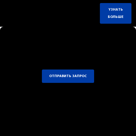
YЗНАТЬ
БОЛЬШЕ
OТПРАВИТЬ ЗАПPOC