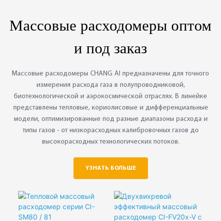
г/мл
газа:150 мл/мин
◎ Pelancaran Terkini
Массовые расходомеры оптом
ChangAi
◎ Sistem Pensampelan
и под заказ
Automatik
◎ Pengesan PDHID/PED
◎ Pilihan Peralatan
Массовые расходомеры CHANG AI предназначены для точного
Pilihan
измерения расхода газа в полупроводниковой,
биотехнологической и аэрокосмической отраслях. В линейке
представлены тепловые, кориолисовые и дифференциальные
модели, оптимизированные под разные диапазоны расхода и
типы газов - от низкорасходных калибровочных газов до
высокорасходных технологических потоков.
YЗНАТЬ БОЛЬШЕ