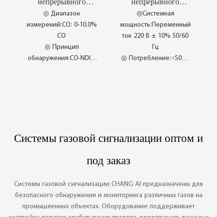
непрерывного
непрерывного
◎ Kualiti Konsisten
◎ Teknologi Termaju
мониторинга
газового анализа для
◎ Диапазон
◎Системная
Terjamin
Antarabangsa
циркулирующего
газогенераторных
измерений:CO: 0-10.0%
мощность:Переменный
◎ Penulenan Penuh
газа печей СТК CI-
установок CI-
CO
ток 220 В ± 10% 50/60
XT300
XT6400
Peralatan
◎ Принцип
Гц
обнаружения:CO-NDIR,
◎ Потребление:<50ВА
недисперсионное
◎ Выходной сигнал
инфракрасное
тревоги:1 канал выхода
(двухлучевое)
аварийного сигнала
измерение
◎ Sesuai dengan Talian
◎ Источник
Kalis Letupan
питания:Переменный
◎ Pensampelan
Системы газовой сигнализации оптом и
ток 220 В ± 10% 50/60
Pengekstrakan Udara
Гц
◎ Pemprosesan Gas
под заказ
◎ Pensampelan
Sampel
Langsung Tersedia
◎ Gas Sampel yang
◎ Persampelan Pam
Ditapis
Системы газовой сигнализации CHANG AI предназначены для
Boleh Tukar
безопасного обнаружения и мониторинга различных газов на
промышленных объектах. Оборудование поддерживает