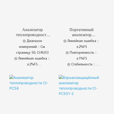
Анализатор
Портативный
теплопроводности
анализатор
CI-PC511
теплопроводности
◎ Диапазон
◎ Линейная ошибка：
CI-PC53
измерений：См.
±2%FS
страницу 50, CI-RU53
◎ Повторяемость：
◎ Линейная ошибка：
±1%FS
±2%FS
◎ Стабильность：
◎ Повторяемость：
±1%FS/7h
±1%FS
◎ Selang Penentukuran
Lanjutan