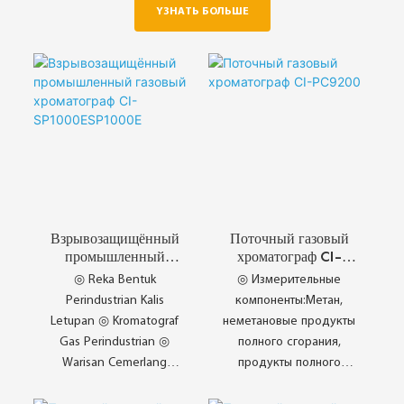
YЗНАТЬ БОЛЬШЕ
Взрывозащищённый
Поточный газовый
промышленный
хроматограф CI-
газовый хроматограф
PC9200
◎ Reka Bentuk
◎ Измерительные
CI-
Perindustrian Kalis
компоненты:Метан,
SP1000ESP1000E
Letupan ◎ Kromatograf
неметановые продукты
Gas Perindustrian ◎
полного сгорания,
Warisan Cemerlang
продукты полного
ChangAi ◎ Analisis
сгорания, белленобо,