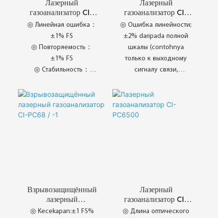
Лазерный
Лазерный
газоанализатор CI-
газоанализатор CI-
PC61
PC66
◎ Линейная ошибка：
◎ Ошибка линейности;
±1% FS
±2% daripada полной
◎ Повторяемость：
шкалы (contohnya
±1% FS
только к выходному
◎ Стабильность：
сигналу связи,
±0,1% FS /7h
аналоговому сигналу)
◎ Время отклика：
◎ Повторяемость:±1%
T₉₀<30 с
FS
◎ Kelajuan Respons
◎ Kestabilan dan
Pantas
Kebolehpercayaan
◎ Pelbagai Pengesanan
◎ Janji Berkualiti Tinggi
Gas
◎ Penyelesaian Proses
Perindustrian
◎ Prestasi Industri
Взрывозащищённый
Лазерный
Kemuncak
лазерный
газоанализатор CI-
◎ Perkhidmatan
газоанализатор CI-
PC6500
◎ Kecekapan:±1 FS%
◎ Длина оптического
Berkualiti CHANG AI