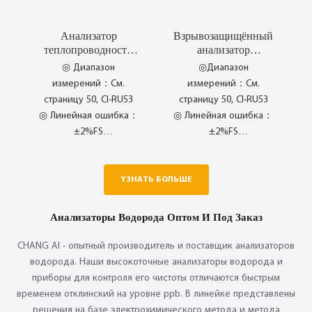
Анализатор
Взрывозащищённый
теплопроводности
анализатор
CI-PC58
теплопроводности
◎ Диапазон
◎Диапазон
CI-PC551-2
измерений：См.
измерений：См.
страницу 50, CI-RU53
страницу 50, CI-RU53
◎ Линейная ошибка：
◎ Линейная ошибка：
±2%FS
±2%FS
◎ Повторяемость：
◎ Повторяемость：
±1%FS
±1%FS
YЗНАТЬ БОЛЬШЕ
◎ Kualiti Antarabangsa
◎ Jaminan Kualiti yang
yang Luar Biasa
Konsisten
Анализаторы Водорода Оптом И Под Заказ
CHANG AI - опытный производитель и поставщик анализаторов
водорода. Наши высокоточные анализаторы водорода и
приборы для контроля его чистоты отличаются быстрым
временем отклинский на уровне ppb. В линейке представлены
решения на базе электрохимического метода и метода