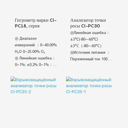
Гигрометр марки CI-
Анализатор точки
PC18, серия
росы CI-PC30
◎Линейная ошибка：
◎ Диапазон
±3℃(-80~-60℃)
измерений ：0~40.00%
±3°C（-80~-60°C）
H₂O 0~25.00% O₂
◎Источник питания ：
◎ Линейная ошибка：
Переменный ток 100–
0~1%: ±0.2% 0~1%：
240 В, 50/60 Гц
±0.2%；
◎Коммуникация ：
◎ Время отклика ：
RS485
T₉₀<60 с (после полного
(стандартный)/RS232
предварительного
(опциональный)
нагрева) ppm/1%/25%
◎Prestasi Kestabilan
O₂
Superior
◎ Reka Bentuk Struktur
◎Selang Penentukuran
Berpecah
Lanjutan
◎ Tahan Suhu Tinggi