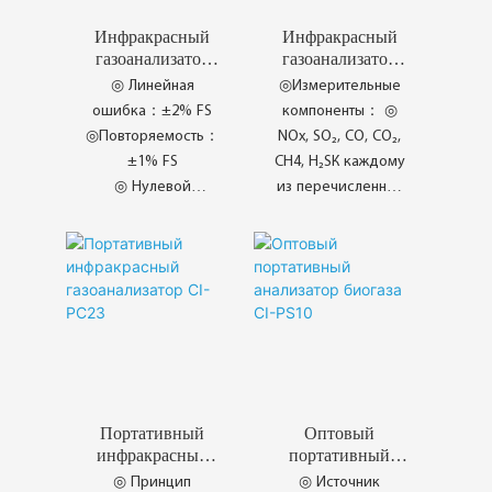
Инфракрасный
Инфракрасный
газоанализатор
газоанализатор
CI-PC261
CI-PC21
◎ Линейная
◎Измерительные
ошибка：±2% FS
компоненты： ◎
◎Повторяемость：
NOx, SO₂, CO, CO₂,
±1% FS
CH4, H₂SК каждому
◎ Нулевой
из перечисленных
дрейф：±1% FS/7h
компонентов можно
◎ дрейф
добавить один или
дальности：±1%
два компонента, а
FS/7h
также кислород O₂.
◎ Время отклика：
T₉₀<15 с (500 мл/
мин)
◎ Jaminan Kualiti
Tertinggi
Портативный
Оптовый
инфракрасный
портативный
газоанализатор
анализатор
◎ Принцип
◎ Источник