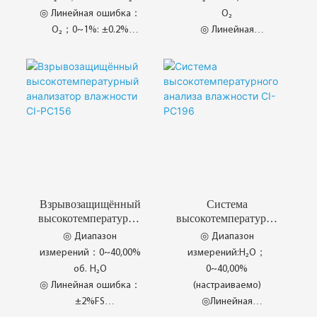
влажности и
PC168
◎ Линейная ошибка：
O₂
кислорода CI-PC18
O₂；0~1%: ±0.2%
◎ Линейная
◎Повторяемость：
погрешность:±2%FS
O₂；0~1%: ±0.1%
◎ Повторяемость:
◎ Inovasi Struktur
±1%FS
Berpecah
◎ Kejuruteraan Bahan
◎ Kitaran Penentukuran
Suhu Tinggi
Lanjutan
◎ Keupayaan
Persekitaran Ekstrem
◎ Protokol Komunikasi
Selamat
Взрывозащищённый
Система
◎ Gandingan Pemancar
высокотемпературны
высокотемпературно
Eksklusif
й анализатор
го анализа
◎ Диапазон
◎ Диапазон
влажности CI-
влажности CI-
измерений：0~40,00%
измерений:H₂O；
PC156
PC196
об. H₂O
0~40,00%
◎ Линейная ошибка：
(настраиваемо)
±2%FS
◎Линейная