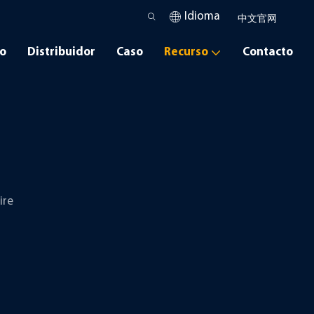
Idioma
中文官网
io
Distribuidor
Caso
Recurso
Contacto
ire