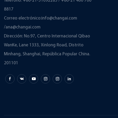
Teléfono: +86-21-51692285 / +86-21 400 700
8817
Correo electrónico:
info@changai.com
/
ana@changai.com
Dirección: No.97, Centro Internacional Qibao
WanKe, Lane 1333, Xinlong Road, Distrito
Minhang, Shanghai, República Popular China.
201101