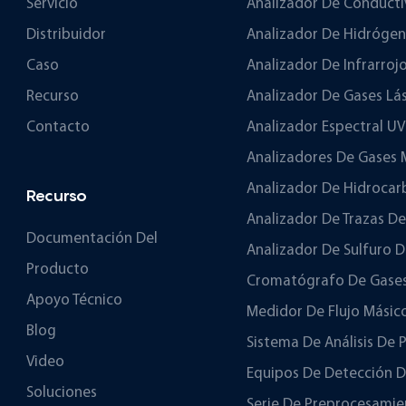
Servicio
Analizador De Conducti
Distribuidor
Analizador De Hidróge
Caso
Analizador De Infrarroj
Recurso
Analizador De Gases Lá
Contacto
Analizador Espectral UV
Analizadores De Gases
Analizador De Hidrocar
Recurso
Analizador De Trazas D
Documentación Del
Analizador De Sulfuro 
Producto
Cromatógrafo De Gase
Apoyo Técnico
Medidor De Flujo Másic
Blog
Sistema De Análisis De 
Video
Equipos De Detección D
Soluciones
Serie De Preprocesamie