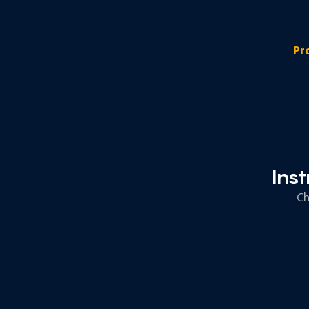
Pr
Ins
Ch