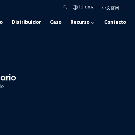
Idioma
中文官网
io
Distribuidor
Caso
Recurso
Contacto
ario
io