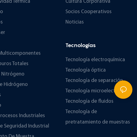
vidad Térmica
Cultura Corporativa
no
Socios Cooperativos
os
Noticias
ser
Tecnologías
 Multicomponentes
Tecnología electroquímica
buros Totales
Tecnología óptica
e Nitrógeno
Tecnología de separación
De Hidrógeno
Tecnología microelectrónica
s
Tecnología de fluidos
o
Tecnología de
Procesos Industriales
pretratamiento de muestras
e Seguridad Industrial
nto De Muestra