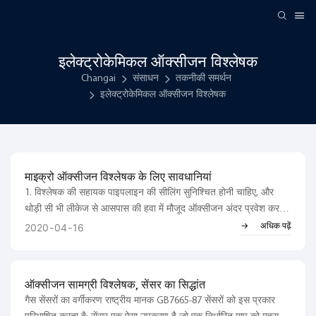
इलेक्ट्रोकेमिकल ऑक्सीजन विश्लेषक
Changai
संसाधन
तकनीकी समर्थन
इलेक्ट्रोकेमिकल ऑक्सीजन विश्लेषक
माइक्रो ऑक्सीजन विश्लेषक के लिए सावधानियां
1. विश्लेषक की सहायक पाइपलाइन की सीलिंग सुनिश्चित होनी चाहिए, और
थोड़ी सी भी लीकेज से आसपास की हवा में मौजूद ऑक्सीजन अंदर प्रवेश कर
सकती है, जिससे मापन मान अधिक हो जाएगा। यद्यपि नमूना गैस का दबाव
अधिक पढ़ें
2020
04
16
परिवेशी दबाव से अधिक होता है, फिर भी नमूना गैस में ऑक्सीजन सूक्ष्म स्तर की
होती है...
ऑक्सीजन सामग्री विश्लेषक, सेंसर का सिद्धांत
गैस सेंसरों का वर्गीकरण राष्ट्रीय मानक GB7665-87 सेंसरों को इस प्रकार