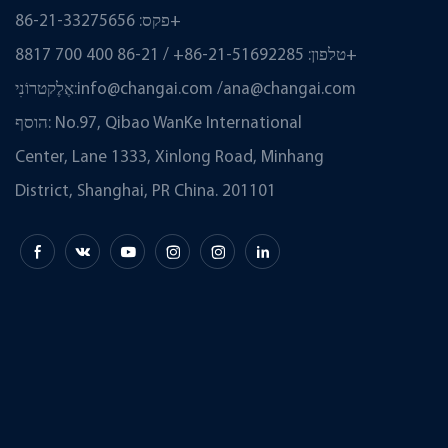
פקס: 86-21-33275656+
טלפון: 86-21-51692285+ / 86-21 400 700 8817+
ana@changai.com
/
info@changai.com
אֶלֶקטרוֹנִי:
הוסף: No.97, Qibao WanKe International
Center, Lane 1333, Xinlong Road, Minhang
District, Shanghai, PR China. 201101