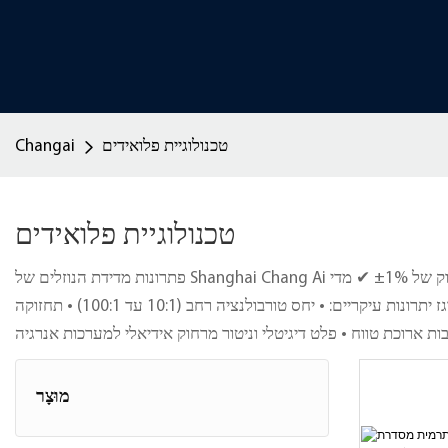
טכנולוגיית פלואידים
Changai
טכנולוגיית פלואידים
פתרונות מדידת הנוזלים של Shanghai Chang Ai מספקים נתוני זרימה מדויקים ואמינים עבור תהליכים תעשייתיים קריטיים: ✔ מדי זרימה תרמיים - מדידת זרימת מסה ישירה עבור גזים בדיוק של ±1% ✔ מדי
זרימה בצינור פיטו - מדידת לחץ דיפרנציאלי חסכונית עבור נוזלים ✔ מדי זרימה וורטקס - מדידה מבוססת טורבולנציה עבור יישומי קיטור וגז יתרונות עיקריים: • יחס טורבולנציה רחב (10:1 עד 100:1) • תחזוקה
מוּצָר
מנתח חמצן