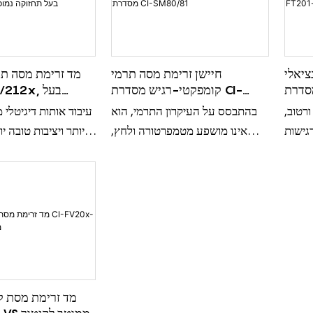
ציאלי
חיישן זרימת מסה תרמי
מד זרימת מסה ת
ת CI-FT201-xW לטווח
קומפקטי-רגיש מסדרת CI-
11x/212x
מדויק
SM80/81
ת
רטוב,
בהתבסס על העיקרון התרמי, הוא
עיבוד אותות דיגיטלי מ
רגישות
אינו מושפע מטמפרטורה ולחץ,
יותר ויציבות טובה י
ון של
ומשלב מדידת טמפרטורה;
עיקרון תרמ
מדידת גז יכול להגיע ל-5 ניוטון
מטמפרטורה 
טמפרטורה משול
0.1Nm/s עד 250Nm/s;
מד זרימת מסת ק