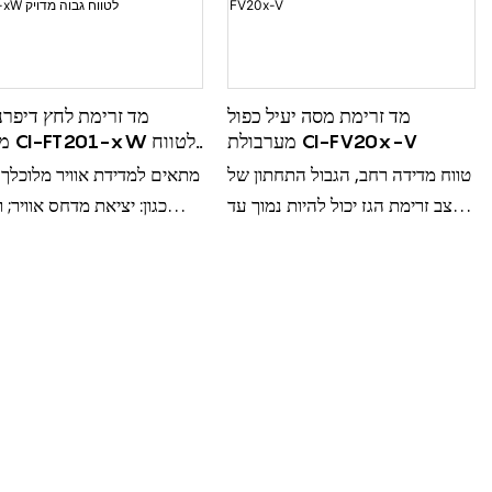
מד זרימת מסה יעיל כפול
מד זרימת לחץ דיפרנ
מערבולת CI-FV20x-V
מסדר
גבוה 
טווח מדידה רחב, הגבול התחתון של
מתאים למדידת אוויר מלוכלך ו
קצב זרימת הגז יכול להיות נמוך עד
כגון: יציאת מדחס אוויר; 
1.5 מטר/שנייה (תנאי עבודה);
גבוהה במיוחד, הגבול התחת
מתאים לאוויר דחוס מלוכלך ורטוב,
גזים תעשייתיים שונים כגון חמצן וגז
מטר/שנייה;
טבעי, קיטור ומדיה אחרת;