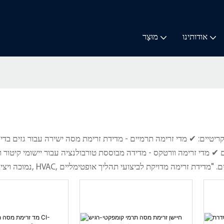
אודותינו
מוּצָר