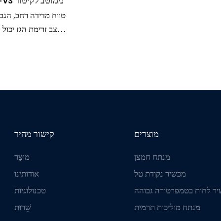
CI-FV20x-VS ממוטב לקיטור
טווח מדידה רחב, הגב
קצב זרימת הגז יכול 
דחוס מלוכל
תעשייתיים שונים 
טבעי, וקיטור ומדיה אחרת;
מוצרים
קישור מהיר
מנתח חמצן
מוּצָר
מכשיר נקודת טל
אודותינו
ר לחות בטמפרטורה גבוהה
טכנולוגיות
מנתח מוליכות תרמית
שֵׁרוּת