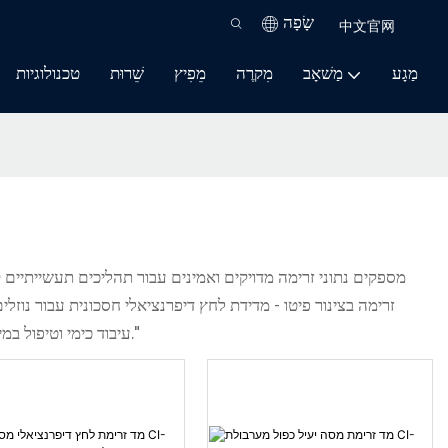
שָׂפָה
中文官网
מַגָע
מַשׁאָב
מִקרֶה
מֵפִיץ
שֵׁרוּת
טכנולוגיות
נמוכה ויציבות ארוכת טווח • פלט דיגיטלי וניטור מרחוק אידיאלי למערכות אנרגיה, HVAC, עיבוד כימי וטיפול במים. "מדידת זרימה מדויקת לביצועי תהליך אופטימליים."