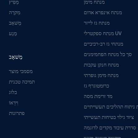
מנתח מימן
מֵפִיץ
מנתח אינפרא אדום
מִקרֶה
מנתח גז לייזר
מַשׁאָב
מנתח ספקטרלי UV
מַגָע
מנתחי גז רב-רכיביים
סך כל מנתח הפחמימנים
מַשׁאָב
מנתח חנקן עקבות
מסמכי מוצר
מנתח מימן גופרתי
תמיכה טכנית
כרומטוגרף גז
בלוג
מד זרימת מסה
וִידֵאוֹ
ניתוח תהליכים תעשייתיים
פתרונות
ציוד גילוי בטיחות תעשייתי
סדרת עיבוד מקדים לדוגמה