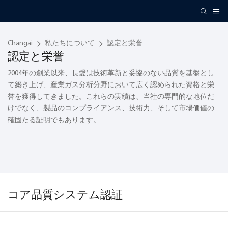
Changai
私たちについて
認定と栄誉
認定と栄誉
2004年の創業以来、長愛は技術革新と妥協のない品質を基盤とし
て築き上げ、産業ガス分析分野において広く認められた資格と栄
誉を獲得してきました。これらの実績は、当社の専門的な地位だ
けでなく、製品のコンプライアンス、技術力、そして市場価値の
確固たる証明でもあります。
コア品質システム認証