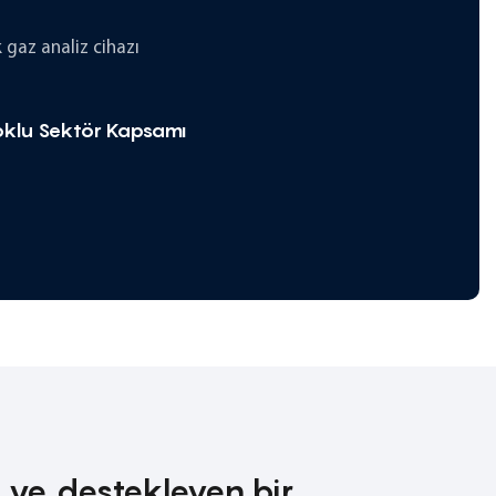
k gaz analiz cihazı
klu Sektör Kapsamı
n ve destekleyen bir