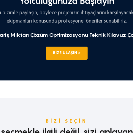
Yolculuğunuza Başlayın
zi bizimle paylaşın, böylece projenizin ihtiyaçlarını karşılayaca
ekipmanları konusunda profesyonel öneriler sunabiliriz.
riş Miktarı
Çözüm Optimizasyonu
Teknik Kılavuz
Ço
BIZE ULAŞIN >
BIZI SEÇIN
seçmekle ilgili değil, sizi anlaya