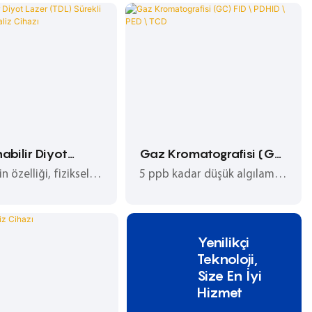
abilir Diyot
Gaz Kromatografisi (GC)
TDL) Sürekli
FID \ PDHID \ PED \ TCD
n özelliği, fiziksel
5 ppb kadar düşük algılama
Gaz Analiz Cihazı
 doğrudan proses
limitiyle yüksek verimli
ında
kromatografik ayırma
şmesidir.
özelliği, gaz safsızlık
Yenilikçi
C68 diyot lazeri,
analizinde ilk tercihiniz
Teknoloji,
llar altında bile,
olmasını sağlar! Çevrimiçi
Size En İyi
Hizmet
 ve gerçek zamanlı
izleme, petrokimya,
oses verilerini
metalurji, endüstriyel gaz ve