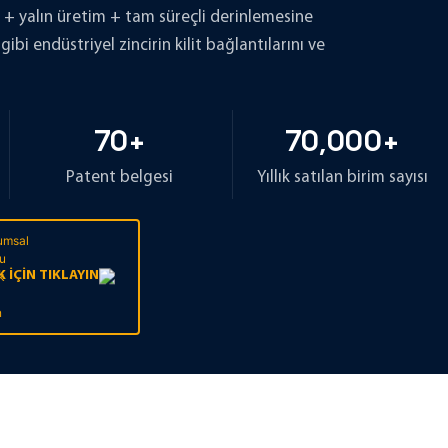
e + yalın üretim + tam süreçli derinlemesine
ine gelmiştir.
bi endüstriyel zincirin kilit bağlantılarını ve
70
+
70
,00
0
+
Patent belgesi
Yıllık satılan birim sayısı
IÇIN TIKLAYIN