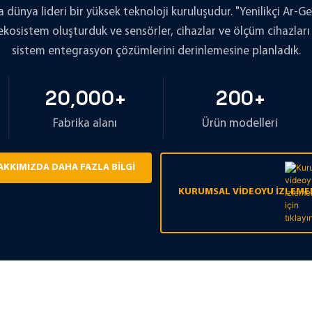
 dünya lideri bir yüksek teknoloji kuruluşudur. "Yenilikçi Ar-G
algılama
ölçüt hal
osistem oluşturduk ve sensörler, cihazlar ve ölçüm cihazları gi
mak için
sistem entegrasyon çözümlerini derinlemesine planladık.
binasyon
.
20
,00
0
+
200
+
Fabrika alanı
Ürün modelleri
AKKIMIZDA DAHA FAZLA BILGI
KURUMSAL VIDEOYU IZLEMEK 