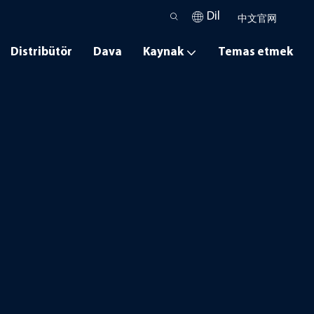
Dil
中文官网
Distribütör
Dava
Kaynak
Temas etmek