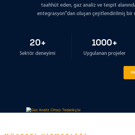
taahhüt eden, gaz analiz ve tespit alanında
müşterilerin farklı 
entegrasyon"dan oluşan çeşitlendirilmiş bir ek
ihtiyaçlarını karşıla
özelleştirilmiş kom
çözümleri sunulabilir
20
+
1000
+
Sektör deneyimi
Uygulanan projeler
H