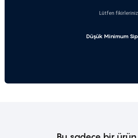
Lütfen fikirlerini
Düşük Minimum Sipa
Bu sadece bir ürün 