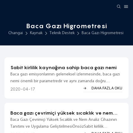
Baca Gazı Higrometresi
Changai
Kaynak
Teknik Destek
Baca Gazı Higrometresi
Sabit kirlilik kaynağına sahip baca gazı nemi
Baca gazı emisyonlarının geleneksel izlenmesinde, baca gazı
nemi önemli bir parametredir ve aynı zamanda doğru
ölçülmesi en zor olanıdır. Nem ölçümünün kendisi diğer
DAHA FAZLA OKU
2020
04
17
faktörlerden (atmosfer basıncı, sıcaklık) etkilenir; baca gazı
nemi ölçümü ayrıca yüksek sıcaklık ve nem gibi faktörlerle de
başa çıkmak zorundadır...
Baca gazı çevrimiçi yüksek sıcaklık ve nem
analiz cihazının tanıtımı ve uygulama
Baca Gazı Çevrimiçi Yüksek Sıcaklık ve Nem Analiz Cihazının
geliştirilmesi
Tanıtımı ve Uygulama GeliştirilmesiÖnsözSabit kirlilik