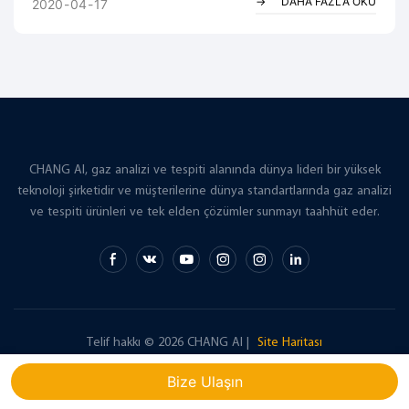
kaynağının egzoz gazındaki baca gazı neminin ölçümü, esas
DAHA FAZLA OKU
2020
04
17
olarak kuru bazda oksijen içeriğini elde etmek ve baca gazının
gerçek içeriğini ve gaz halindeki kirlilik miktarını hesaplamak
içindir...
CHANG AI, gaz analizi ve tespiti alanında dünya lideri bir yüksek
teknoloji şirketidir ve müşterilerine dünya standartlarında gaz analizi
ve tespiti ürünleri ve tek elden çözümler sunmayı taahhüt eder.
Telif hakkı © 2026 CHANG AI |
Site Haritası
Bize Ulaşın