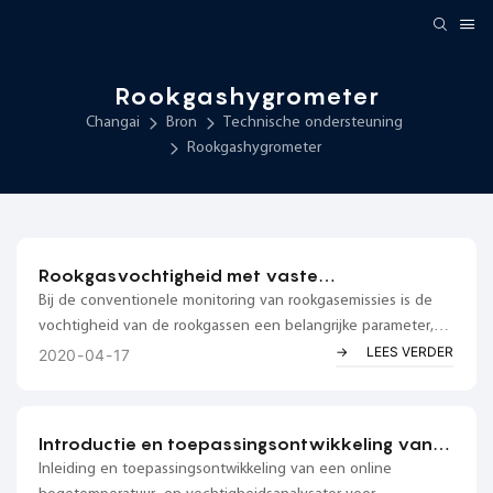
Rookgashygrometer
Changai
Bron
Technische ondersteuning
Rookgashygrometer
Rookgasvochtigheid met vaste
vervuilingsbron
Bij de conventionele monitoring van rookgasemissies is de
vochtigheid van de rookgassen een belangrijke parameter,
maar tevens de moeilijkst nauwkeurig te meten. De
LEES VERDER
2020
04
17
vochtigheidsmeting zelf wordt beïnvloed door andere
factoren (atmosferische druk, temperatuur), waardoor de
meting van de vochtigheid van de rookgassen ook nog eens
Introductie en toepassingsontwikkeling van
te maken krijgt met hoge eisen...
een online hogetemperatuur- en
Inleiding en toepassingsontwikkeling van een online
vochtigheidsanalysator voor rookgassen