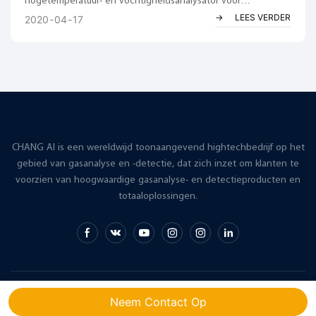
hogetemperatuur- en vochtigheidsanalysator voor
rookgassen. Voorwoord: De meting van de vochtigheid van
LEES VERDER
2020
04
17
rookgassen in de uitlaatgassen van een vaste vervuilingsbron
is hoofdzakelijk bedoeld om het zuurstofgehalte op droge
basis te bepalen en zo het werkelijke gehalte aan rookgassen
en gasvormige verontreinigingen te berekenen.
CHANG AI is een wereldwijd toonaangevend hightechbedrijf op het
gebied van gasanalyse en -detectie, dat zich inzet om klanten te
voorzien van hoogwaardige gasanalyse- en detectieproducten en
totaaloplossingen.
Copyright © 2026 CHANG AI |
Sitemap
Neem Contact Op