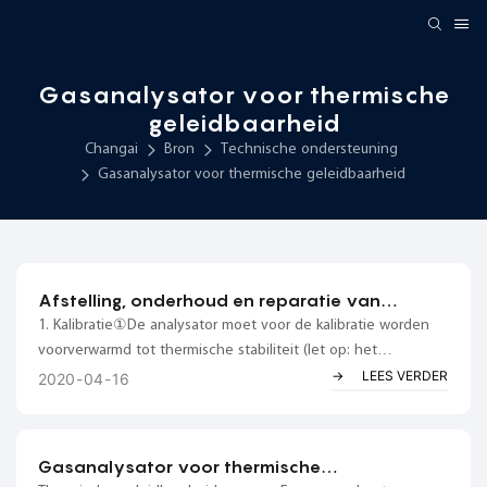
Gasanalysator voor thermische
geleidbaarheid
Changai
Bron
Technische ondersteuning
Gasanalysator voor thermische geleidbaarheid
Afstelling, onderhoud en reparatie van
thermische geleidbaarheidsgasanalysatoren.
1. Kalibratie①De analysator moet voor de kalibratie worden
voorverwarmd tot thermische stabiliteit (let op: het
instrument moet worden voorverwarmd met ventilatie, anders
LEES VERDER
2020
04
16
zullen de componenten doorbranden).②De thermische
geleidbaarheid van het achtergrondgas in het standaardgas
moet overeenkomen met die van het gemeten gas...
Gasanalysator voor thermische