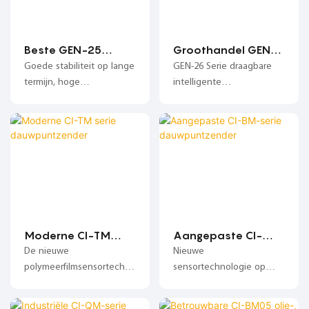
Beste GEN-25
Groothandel GEN-
draagbare
26 Serie draagbare
Goede stabiliteit op lange
GEN-26 Serie draagbare
intelligente
intelligente
termijn, hoge
intelligente
dauwpuntanalysat
dauwpuntanalysat
betrouwbaarheid, hoge
dauwpuntanalysator
or
or
precisie, lange
Productkenmerken:
kalibratiecyclus;
Compatibel met diverse
sensortechnologieën
zoals polymeerfilm,
aluminiumoxide en QCM-
kristalvibratiesensoren,
toepasbaar in diverse
meetbereiken; Druksensor
Moderne CI-TM
Aangepaste CI-
op basis van MEMS, kan
serie
BM-serie
De nieuwe
Nieuwe
gelijktijdig dauwpunt en
dauwpuntzender
dauwpuntzender
polymeerfilmsensortechno
sensortechnologie op
online druk bewaken; Tot
logie verbetert het signaal
basis van dunne films van
10+ dauwpuntcontroles
en de stabiliteit tot het
aluminiumoxide,
en meerpunts