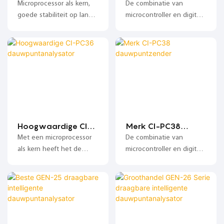
explosieveilige
PC35-2
Microprocessor als kern,
De combinatie van
dauwpuntanalysat
explosieveilige
goede stabiliteit op lange
microcontroller en digitale
or
dauwpuntanalysat
termijn, hoge
verwerkingstechnologie
or
betrouwbaarheid;
zorgt voor bescherming
tegen kruisinterferentie, is
stabiel en betrouwbaar;
Hoogwaardige CI-
Merk CI-PC38
PC36
dauwpuntzender
Met een microprocessor
De combinatie van
dauwpuntanalysat
als kern heeft het de
microcontroller en digitale
or
kenmerken van
verwerkingstechnologie
intelligentie, goede
zorgt voor bescherming
stabiliteit en hoge
tegen kruisinterferentie, is
betrouwbaarheid;
stabiel en betrouwbaar;