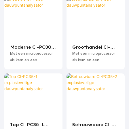
Moderne CI-PC30
Groothandel CI-
dauwpuntanalysat
PC31
Met een microprocessor
Met een microprocessor
or
dauwpuntanalysat
als kern en een
als kern en een
or
ultradunne capacitieve
ultradunne capacitieve
aluminiumoxidesensor als
aluminiumoxidesensor als
meeteenheid, met
meeteenheid, met
intelligentie, goede
intelligentie, goede
stabiliteit, hoge precisie,
stabiliteit, hoge precisie,
lange kalibratiecyclus,
lange kalibratiecyclus,
enzovoort;
enzovoort;
Top CI-PC35-1
Betrouwbare CI-