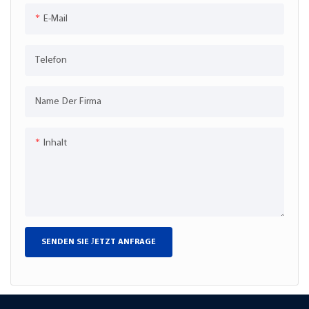
stationären Schadstoffquellen
Kohlenmonoxid < 5 ppm,
E-Mail
durch. Es eignet sich für die
Kohlendioxid < 300 ppm,
Überwachung der
Feuchtigkeit < 67 ppm). Es
Telefon
Gesamtverbrennung sowie der
handelt sich um ein speziell
Methan- und Nicht-Methan-
entwickeltes Analysesystem zur
Gesamtverbrennung in Abgasen
Bestimmung der Qualität von
Name Der Firma
aus Schadstoffquellen wie der
medizinischem Sauerstoff, das
Pharma-, Petrochemie-, Farben-
die GMP-Zertifizierung erfüllt
und Chemieindustrie.
und zur Überwachung und
Inhalt
Prüfung von medizinischem
Sauerstoff durch Lebensmittel-
und Arzneimittelbehörden
eingesetzt werden kann.
SENDEN SIE JETZT ANFRAGE