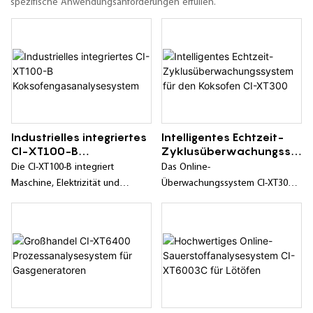
spezifische Anwendungsanforderungen erfüllen.
Industrielles integriertes
Intelligentes Echtzeit-
CI-XT100-B
Zyklusüberwachungssy
Koksofengasanalysesy
stem für den Koksofen
Die CI-XT100-B integriert
Das Online-
stem
CI-XT300
Maschine, Elektrizität und
Überwachungssystem CI-XT300
Instrumentierung, kombiniert
CDQ für die Umwälzung von
fortschrittliche Laser-
Koksofengasen verwendet ein
Sauerstoffmesstechnik mit
explosionsgeschütztes
Probenvorbehandlung und
Verfahren und erfüllt somit die
verwendet international
Anforderungen für den
fortschrittliche Technologien.
explosionsgeschützten Einsatz
Das Gerät reinigt und behandelt
von CDQ-Umwälzgas. Die
vollständig Teer, Kohlenstaub,
Gasprobe wird entweder direkt