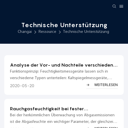
Technische Unterstützung
Changai
Ressource
Technische Unterstützung
Analyse der Vor- und Nachteile verschiedener
Methoden zur Messung des
Funktionsprinzip: Feuchtigkeitsmessgeräte lassen sich in
Feuchtigkeitstaupunkts
verschiedene Typen unterteilen: Kaltspiegelmessgeräte,
vollabsorbierende Elektrolyse-Messgeräte, Al₂O₃-
WEITERLESEN
2020
05
20
Kondensatormessgeräte,
Dünnschichtkondensatormessgeräte,
Widerstandsmessgeräte, Trocken- und Nasskugelmessgeräte
Rauchgasfeuchtigkeit bei fester
sowie mechanische Messgeräte. Zu den bekanntesten dieser
Schadstoffquelle
Bei der herkömmlichen Überwachung von Abgasemissionen
Typen zählen das vollabsorbierende elektrolytische Mikro-
ist die Abgasfeuchte ein wichtiger Parameter, der gleichzeitig
Feuchtigkeitsmessgerät und das Al₂O₃-Kondensatormessgerät.