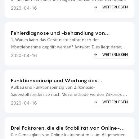
eine vorgegebene Messgröße erfassen und diese gemäß
WEITERLESEN
2020
04
16
einer bestimmten Regel in ein verfügbares Ausgangssignal
umwandeln kann. Gassensoren werden zur Bestimmung der
Zusammensetzung und des Gehalts von Gasen eingesetzt.
Fehlerdiagnose und -behandlung von
Zirkonoxid-Analysatoren
1. Warum kann das Gerät nicht sofort nach der
Inbetriebnahme geprüft werden? Antwort: Dies liegt daran,
dass die Anzeige innerhalb von 24 Stunden nach
WEITERLESEN
2020
04
16
Inbetriebnahme des kalten Geräts fehlerhaft ist und die
Kalibrierung mit Standardgas erst nach einem Tag Betrieb
durchgeführt wird. Dies liegt daran, dass…
Funktionsprinzip und Wartung des
Zirkonoxid-Sauerstoffanalysators
Aufbau und Funktionsprinzip von Zirkonoxid-
Sauerstoffsonden. Je nach Messmethode werden Zirkonoxid-
Sauerstoffsonden in zwei Kategorien unterteilt:
WEITERLESEN
2020
04
16
Probenahmesonden und Direkteinführungssonden. 1.
Probenahmesonde: Die Probenahme erfolgt durch...
Drei Faktoren, die die Stabilität von Online-
Analysegeräten beeinflussen
Die Genauigkeit von Online-Instrumenten ist im Allgemeinen