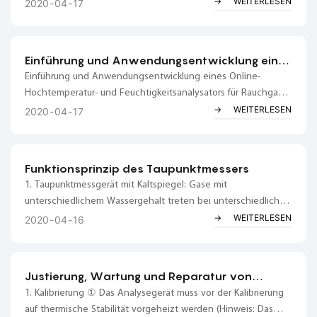
am schwierigsten genau zu messen ist. Die
WEITERLESEN
2020
04
17
Feuchtigkeitsmessung selbst wird von anderen Faktoren
(Luftdruck, Temperatur) beeinflusst und stellt daher eine
Herausforderung dar.
Einführung und Anwendungsentwicklung eines
Online-Hochtemperatur- und
Einführung und Anwendungsentwicklung eines Online-
Feuchtigkeitsanalysators für Rauchgase
Hochtemperatur- und Feuchtigkeitsanalysators für Rauchgase
Vorwort Die Messung der Rauchgasfeuchte im Abgas
WEITERLESEN
2020
04
17
stationärer Emissionsquellen dient hauptsächlich der
Bestimmung des Sauerstoffgehalts auf Trockenbasis zur
Berechnung des tatsächlichen Gehalts an Rauchgas- und
Funktionsprinzip des Taupunktmessers
gasförmigen Schadstoffen...
1. Taupunktmessgerät mit Kaltspiegel: Gase mit
unterschiedlichem Wassergehalt treten bei unterschiedlichen
Temperaturen an die Oberfläche. Der Taupunkt wird direkt
WEITERLESEN
2020
04
16
mittels fotoelektrischer Detektion angezeigt. Diese erkennt
die Tauschicht und misst die Temperatur, sobald der Tau
freiliegt. Die Methoden des Spiegels...
Justierung, Wartung und Reparatur von
Wärmeleitfähigkeits-Gasanalysatoren
1. Kalibrierung ① Das Analysegerät muss vor der Kalibrierung
auf thermische Stabilität vorgeheizt werden (Hinweis: Das