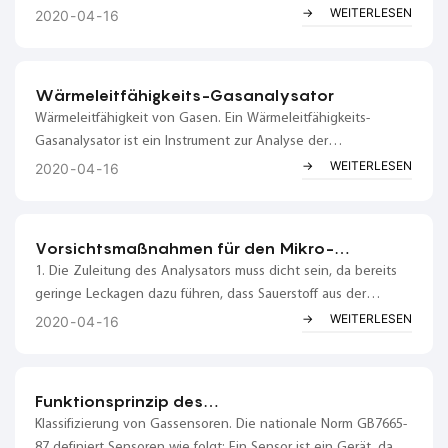
Gerät muss unter Belüftung vorgeheizt werden, da sonst die
WEITERLESEN
2020
04
16
Komponenten durchbrennen). ② Die Wärmeleitfähigkeit des
Hintergrundgases im Standardgas sollte mit der des zu
messenden Gases übereinstimmen.
Wärmeleitfähigkeits-Gasanalysator
Wärmeleitfähigkeit von Gasen. Ein Wärmeleitfähigkeits-
Gasanalysator ist ein Instrument zur Analyse der
Gaszusammensetzung durch Messung der Wärmeleitfähigkeit
WEITERLESEN
2020
04
16
von Gasgemischen. Dabei werden die unterschiedlichen
Wärmeleitfähigkeiten der einzelnen Substanzen
berücksichtigt. Es ist bekannt, dass es drei grundlegende
Vorsichtsmaßnahmen für den Mikro-
Arten der Wärmeübertragung gibt…
Sauerstoffanalysator
1. Die Zuleitung des Analysators muss dicht sein, da bereits
geringe Leckagen dazu führen, dass Sauerstoff aus der
Umgebungsluft eindringt und somit den Messwert verfälscht.
WEITERLESEN
2020
04
16
Obwohl der Druck des Probengases höher ist als der
Umgebungsdruck, ist der Sauerstoff im Probengas nur in
Mikroleerkonzentrationen vorhanden.
Funktionsprinzip des
Sauerstoffgehaltsanalysators, Sensors
Klassifizierung von Gassensoren. Die nationale Norm GB7665-
87 definiert Sensoren wie folgt: Ein Sensor ist ein Gerät, das