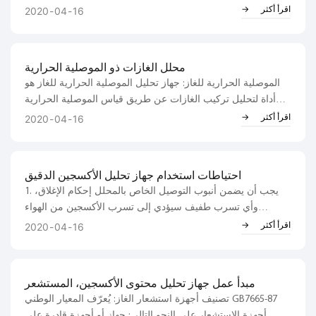
مع توفير التهوية، وإلا ستحترق المكونات). ② يجب أن تكون
اقرأ أكثر
2020
04
16
الموصلية الحرارية للغاز الأساسي في الغاز القياسي متوافقة مع
تلك الخاصة بالغاز المقاس...
محلل الغازات ذو الموصلية الحرارية
الموصلية الحرارية للغاز: جهاز تحليل الموصلية الحرارية للغاز هو
أداة لتحليل تركيب الغازات عن طريق قياس الموصلية الحرارية
للغازات المختلطة وفقًا لاختلاف الموصلية الحرارية للمواد
اقرأ أكثر
2020
04
16
المختلفة. من المعروف أن هناك ثلاث طرق أساسية لانتقال
الحرارة...
احتياطات استخدام جهاز تحليل الأكسجين الدقيق
1. يجب أن يضمن أنبوب التوصيل الخاص بالمحلل إحكام الإغلاق،
وأي تسرب طفيف سيؤدي إلى تسرب الأكسجين من الهواء
المحيط، مما يزيد من قيمة القياس. على الرغم من أن ضغط غاز
اقرأ أكثر
2020
04
16
العينة أعلى من الضغط المحيط، إلا أن كمية الأكسجين في غاز
العينة ضئيلة للغاية...
مبدأ عمل جهاز تحليل محتوى الأكسجين، المستشعر
تصنيف أجهزة استشعار الغاز: يُعرّف المعيار الوطني GB7665-87
أجهزة الاستشعار على النحو التالي: جهاز أو أجهزة قادرة على