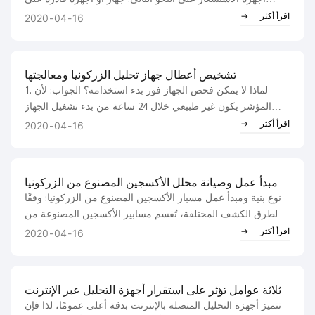
استشعار قياس محدد وتحويله إلى إشارة خرج متاحة وفقًا لقاعدة
اقرأ أكثر
2020
04
16
معينة. يُستخدم جهاز استشعار الغاز للكشف عن تركيب ومحتوى...
تشخيص أعطال جهاز تحليل الزركونيا ومعالجتها
1. لماذا لا يمكن فحص الجهاز فور بدء استخدامه؟ الجواب: لأن
المؤشر يكون غير طبيعي خلال 24 ساعة من بدء تشغيل الجهاز
البارد، ويتم إجراء المعايرة باستخدام غاز قياسي بعد يوم واحد من
اقرأ أكثر
2020
04
16
بدء التشغيل. هذا لأن...
مبدأ عمل وصيانة محلل الأكسجين المصنوع من الزركونيا
نوع بنية ومبدأ عمل مسبار الأكسجين المصنوع من الزركونيا: وفقًا
لطرق الكشف المختلفة، تُقسم مسابير الأكسجين المصنوعة من
الزركونيا إلى فئتين: مسابير الأكسجين للكشف عن طريق أخذ
اقرأ أكثر
2020
04
16
العينات ومسابير الأكسجين للإدخال المباشر. 1. مسبار الأكسجين
من نوع الكشف عن طريق أخذ العينات: طريقة الكشف عن طريق
أخذ العينات هي...
ثلاثة عوامل تؤثر على استقرار أجهزة التحليل عبر الإنترنت
تتميز أجهزة التحليل المتصلة بالإنترنت بدقة أعلى عمومًا، لذا فإن