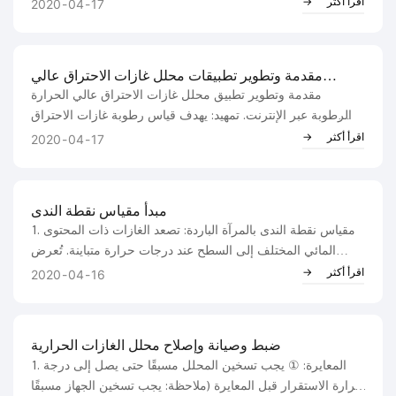
يتأثر قياس الرطوبة نفسه بعوامل أخرى (الضغط الجوي، درجة
اقرأ أكثر
2020
04
17
الحرارة)، كما أن قياس رطوبة غازات المداخن يواجه تحديات
أخرى...
مقدمة وتطوير تطبيقات محلل غازات الاحتراق عالي
الحرارة والرطوبة عبر الإنترنت
مقدمة وتطوير تطبيق محلل غازات الاحتراق عالي الحرارة
والرطوبة عبر الإنترنت. تمهيد: يهدف قياس رطوبة غازات الاحتراق
في غازات العادم لمصدر تلوث ثابت بشكل أساسي إلى الحصول
اقرأ أكثر
2020
04
17
على محتوى الأكسجين الجاف لحساب المحتوى الفعلي لغازات
الاحتراق والملوثات الغازية...
مبدأ مقياس نقطة الندى
1. مقياس نقطة الندى بالمرآة الباردة: تصعد الغازات ذات المحتوى
المائي المختلف إلى السطح عند درجات حرارة متباينة. تُعرض
نقطة الندى مباشرةً بتقنية الكشف الكهروضوئي، التي تكشف
اقرأ أكثر
2020
04
16
طبقة الندى وتقيس درجة الحرارة عند تعرضها لها. طرق المرآة...
ضبط وصيانة وإصلاح محلل الغازات الحرارية
1. المعايرة: ① يجب تسخين المحلل مسبقًا حتى يصل إلى درجة
حرارة الاستقرار قبل المعايرة (ملاحظة: يجب تسخين الجهاز مسبقًا