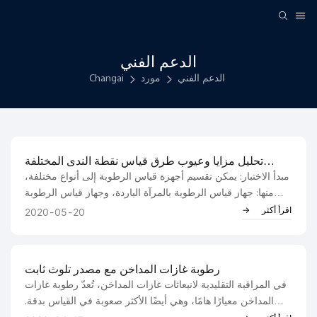
الدعم الفني
الدعم الفني
مورد
Changai
تحليل مزايا وعيوب طرق قياس نقطة الندى المختلفة
للرطوبة
مبدأ الاختبار: يمكن تقسيم أجهزة قياس الرطوبة إلى أنواع مختلفة،
منها: جهاز قياس الرطوبة بالمرآة الباردة، وجهاز قياس الرطوبة
بالتحليل الكهربائي، وجهاز قياس الرطوبة بالسعة الكهربائية
اقرأ أكثر
2020
05
20
(Al2O3)، وجهاز قياس الرطوبة بالأغشية الرقيقة، وجهاز قياس
الرطوبة بالمقاومة الكهربائية، وجهاز قياس الرطوبة بالكرة الجافة
والرطبة، والجهاز الميكانيكي. ومن بينها، يُعد جهاز قياس الرطوبة
رطوبة غازات المداخن مع مصدر تلوث ثابت
الدقيق بالتحليل الكهربائي، وجهاز قياس الرطوبة بالسعة الكهربائية
في المراقبة التقليدية لانبعاثات غازات المداخن، تُعدّ رطوبة غازات
(Al2O3)...
المداخن معيارًا هامًا، وهي أيضًا الأكثر صعوبة في القياس بدقة.