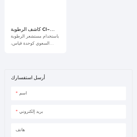
على نطاق الرطوبة
المطلوب والحفاظ عليه في
بيئة الاختبار. وتكمن ميزته
في الحفاظ على أعلى جودة
كاشف الرطوبة CI-
للمنتج النهائي بأقل استهلاك
PC338 عالي الجودة
باستخدام مستشعر الرطوبة
للغاز، مما يقلل من الهدر
السعوي كوحدة قياس،
وإعادة العمل.
واعتماد تقنية المعالجة
الرقمية المتقدمة، ومقاومة
التداخل المتبادل، ودقة
قياس عالية واستقرار جيد؛
أرسل استفسارك
اسم
بريد إلكتروني
هاتف