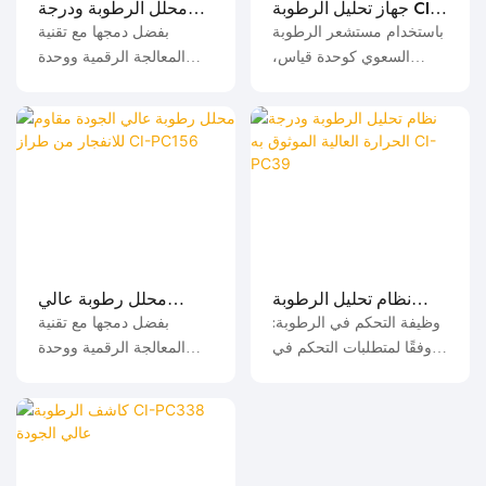
جهاز تحليل الرطوبة CI-
محلل الرطوبة ودرجة
PC368-1 للبيع بالجملة
الحرارة العالية CI-
باستخدام مستشعر الرطوبة
بفضل دمجها مع تقنية
PC168 المصمم خصيصًا
السعوي كوحدة قياس،
المعالجة الرقمية ووحدة
واعتماد تقنية المعالجة
التحكم الدقيقة، تتمتع وحدة
الرقمية المتقدمة، ومقاومة
التحليل بوظيفة تشخيص
التداخل المتبادل، ودقة
ذاتي كاملة، وهي ذكية
قياس عالية واستقرار جيد؛
ومستقرة وموثوقة؛
نظام تحليل الرطوبة
محلل رطوبة عالي
ودرجة الحرارة العالية
الجودة مقاوم للانفجار
وظيفة التحكم في الرطوبة:
بفضل دمجها مع تقنية
الموثوق به CI-PC39
من طراز CI-PC156
وفقًا لمتطلبات التحكم في
المعالجة الرقمية ووحدة
الرطوبة والتركيز للاختبار،
التحكم الدقيقة، تتمتع وحدة
يُصدر النظام إشارة تحكم
التحليل بوظيفة تشخيص
لضبط فتحة الصمام النسبي،
ذاتي كاملة، وهي ذكية
وبالتالي التحكم في تدفق
ومستقرة وموثوقة؛
الغاز في العملية للحصول