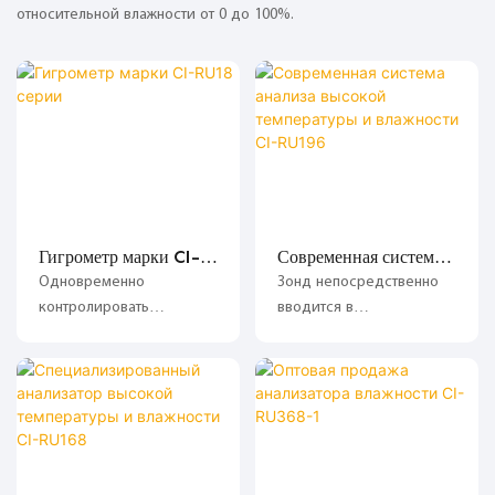
относительной влажности от 0 до 100%.
Гигрометр марки CI-
Современная система
RU18 серии
анализа высокой
Одновременно
Зонд непосредственно
температуры и
контролировать
вводится в
влажности CI-RU196
влажность и
высокотемпературные
концентрацию
дымовые газы для
кислорода в пробе газа;
измерения влажности и
концентрации кислорода
на месте;