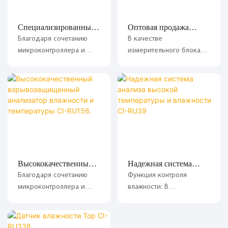
Специализированный
Оптовая продажа
анализатор высокой
анализатора влажности
Благодаря сочетанию
В качестве
температуры и
CI-RU368-1
микроконтроллера и
измерительного блока
влажности CI-RU168
технологии цифровой
используется емкостной
обработки данных,
датчик влажности,
анализатор обладает
применяется передовая
полной функцией
технология цифровой
самодиагностики,
обработки данных,
отличаясь
обеспечивающая защиту
интеллектуальностью,
от перекрестных помех,
стабильностью и
высокую точность
надежностью;
измерений и хорошую
Высококачественный
Надежная система
стабильность;
взрывозащищенный
анализа высокой
Благодаря сочетанию
Функция контроля
анализатор влажности
температуры и
микроконтроллера и
влажности: В
и температуры CI-
влажности CI-RU39
технологии цифровой
соответствии с
RU156.
обработки данных,
требованиями к
анализатор обладает
контролю влажности и