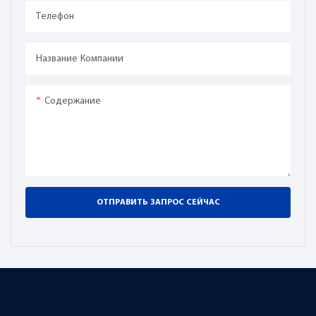
минимальном расходе
Телефон
газа, что снижает
количество брака и
доработок.
Название Компании
Содержание
ОТПРАВИТЬ ЗАПРОС СЕЙЧАС