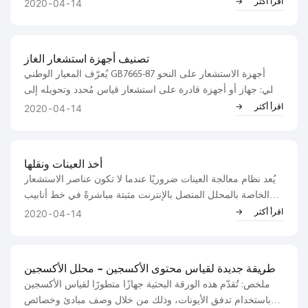
التحليل الكهربائي عن طريق تحلية المياه بالتحليل الكهربائي. يُبرد
اقرأ أكثر
2020
04
14
الهيدروجين الناتج عن التحليل الكهربائي ويُفصل بواسطة سائل، ثم
يدخل إلى جهاز إزالة الهواء، تحت تأثير...
تصنيف أجهزة استشعار الغاز
يُعرّف المعيار الوطني GB7665-87 أجهزة الاستشعار على النحو
التالي: جهاز أو أجهزة قادرة على استشعار قياس مُحدد وتحويله إلى
إشارة خرج متاحة وفقًا لقاعدة معينة. يُستخدم مستشعر الغاز
اقرأ أكثر
2020
04
14
للكشف عن تركيب الغاز ومحتواه. وهو يُعتبر عمومًا...
أخذ العينات ونقلها
يُعد نظام معالجة العينات ضروريًا عندما لا تكون عناصر الاستشعار
الخاصة بالمحلل المتصل بالإنترنت مثبتة مباشرةً في خط أنابيب
العملية أو المعدات. نظام معالجة العينات هو نظام يربط سائل
اقرأ أكثر
2020
04
14
المصدر بنقطة تصريف جهاز تحليلي واحد أو أكثر متصل بالإنترنت.
طريقة جديدة لقياس محتوى الأكسجين - محلل الأكسجين
ثلاثي الأبعاد بتقنية التيار الأيوني
ملخص: تُقدّم هذه الورقة البحثية جهازًا متطورًا لقياس الأكسجين
باستخدام تدفق الأيونات، وذلك من خلال وصف مبادئ وخصائص