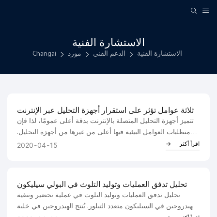
الاستشارة الفنية
الاستشارة الفنية
الدعم الفني
مورد
Changai
ثلاثة عوامل تؤثر على استقرار أجهزة التحليل عبر الإنترنت
تتميز أجهزة التحليل المتصلة بالإنترنت بدقة أعلى عمومًا، لذا فإن
متطلبات العوامل البيئية فيها أعلى من غيرها من أجهزة التحليل.
ولكن بشكل عام، هناك ثلاثة جوانب رئيسية: 1. الضغط: لكل نوع
اقرأ أكثر
2020
04
15
من أجهزة التحليل، وخاصة أجهزة تحليل الغازات، ...
تحليل تدفق العمليات وتوليد التلوث في البولي سيليكون
تحليل تدفق العمليات وتوليد التلوث في عملية تحضير وتنقية
الهيدروجين في السيليكون متعدد التبلور. يُنتج الهيدروجين في خلية