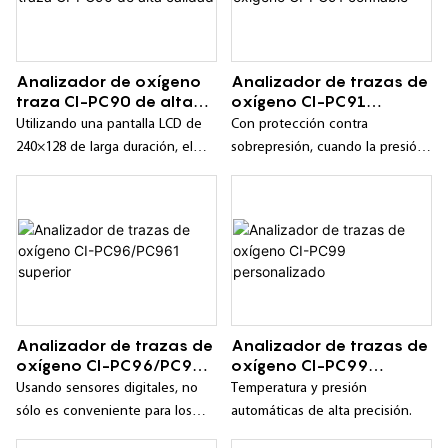
Analizador de oxígeno
Analizador de trazas de
traza CI-PC90 de alta
oxígeno CI-PC91
calidad
confiable
Utilizando una pantalla LCD de
Con protección contra
240×128 de larga duración, el
sobrepresión, cuando la presión
contenido de la pantalla es
en la ruta del gas excede el
intuitivo y rico;
rango de protección de presión,
corta automáticamente la ruta
del gas en ambos lados de la
cámara del sensor;
Analizador de trazas de
Analizador de trazas de
oxígeno CI-PC96/PC961
oxígeno CI-PC99
superior
personalizado
Usando sensores digitales, no
Temperatura y presión
sólo es conveniente para los
automáticas de alta precisión.
usuarios reemplazarlos en el