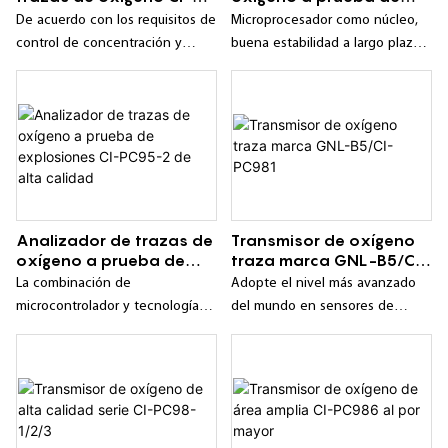
PC129
explosiones CI-PC95-1
De acuerdo con los requisitos de
Microprocesador como núcleo,
confiable
control de concentración y
buena estabilidad a largo plazo,
concentración de oxígeno de
alta confiabilidad;
prueba, el analizador ajusta la
apertura de la válvula
proporcional digital, para
controlar el flujo de carga de
nitrógeno del proceso, a fin de
obtener y mantener el rango de
concentración de oxígeno
Analizador de trazas de
Transmisor de oxígeno
requerido por la condición de
oxígeno a prueba de
traza marca GNL-B5/CI-
prueba.
explosiones CI-PC95-2
PC981
La combinación de
Adopte el nivel más avanzado
de alta calidad
microcontrolador y tecnología
del mundo en sensores de
de procesamiento digital, anti-
oxígeno de celdas de
interferencia cruzada, estable y
combustible.
confiable;