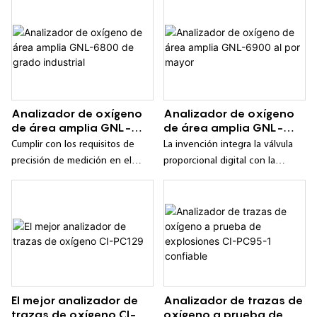
sitio, sino que también sin
calibración se pueden medir con
precisión;
Analizador de oxígeno
Analizador de oxígeno
de área amplia GNL-
de área amplia GNL-
6800 de grado industrial
6900 al por mayor
Cumplir con los requisitos de
La invención integra la válvula
precisión de medición en el
proporcional digital con la
rango de 1 ppm-25%;
patente de Changai, y tiene
todas las funciones y
características del analizador de
oxígeno y la válvula proporcional
digital;
El mejor analizador de
Analizador de trazas de
trazas de oxígeno CI-
oxígeno a prueba de