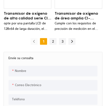
Transmisor de oxígeno
Transmisor de oxígeno
de alta calidad serie CI-
de área amplia CI-
PC98-1/2/3
PC986 al por mayor
opte por una pantalla LCD de
Cumple con los requisitos de
128×64 de larga duración, el
precisión de medición en el
contenido de la pantalla es
rango de 1 ppm ~ 25%;
intuitivo y rico;
1
2
3
Envíe su consulta
Nombre
Correo Electrónico
Teléfono