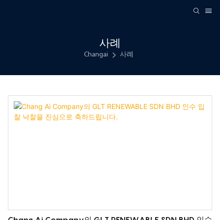
사례
Changai
사례
Chang Ai Company의 GLT RENEWABLE SDN BHD 인수