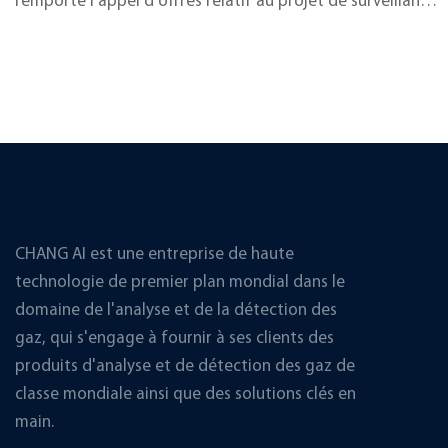
remporté l'appel d'offres relatif au projet de surveillance
du processus de biogaz de GLT RENEWABLE SDN BHD et
pour avoir mené à bien la livraison et l'installation ! GLT
RENEWABLE SDN BHD est l'une des plus importantes
entreprises de production d'électricité à partir de biogaz
de la péninsule malaise…
CHANG AI est une entreprise de haute
technologie de premier plan mondial dans le
domaine de l'analyse et de la détection des
gaz, qui s'engage à fournir à ses clients des
produits d'analyse et de détection des gaz de
classe mondiale ainsi que des solutions clés en
main.