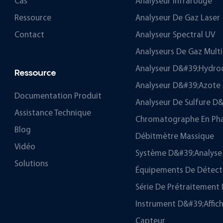
Cas
Analyseur Infrarouge
Ressource
Analyseur De Gaz Laser
Contact
Analyseur Spectral UV
Analyseurs De Gaz Mul
Analyseur D&#39;hydro
Ressource
Analyseur D&#39;azote 
Documentation Produit
Analyseur De Sulfure 
Assistance Technique
Chromatographe En Ph
Blog
Débitmètre Massique
Vidéo
Système D&#39;analyse 
Solutions
Équipements De Détectio
Série De Prétraitement 
Instrument D&#39;affic
Capteur