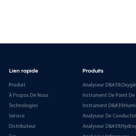
Lien rapide
Produits
Produit
Analyseur D&#39;oxygè
À Propos De Nous
Instrument De Point De
Technologies
Instrument D&#39;humi
Service
Analyseur De Conductiv
Distributeur
Analyseur D&#39;hydro