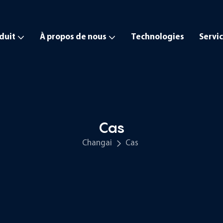
duit
À propos de nous
Technologies
Servi
Cas
Changai
Cas