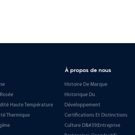
À propos de nous
ne
Histoire De Marque
 Rosée
Historique Du
dité Haute Température
Développement
ité Thermique
Certifications Et Distinctions
gène
Culture D&#39;entreprise