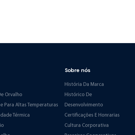
Sobre nós
História Da Marca
De Orvalho
Histórico De
e Para Altas Temperaturas
Desenvolvimento
idade Térmica
Certificações E Honrarias
io
Cultura Corporativa