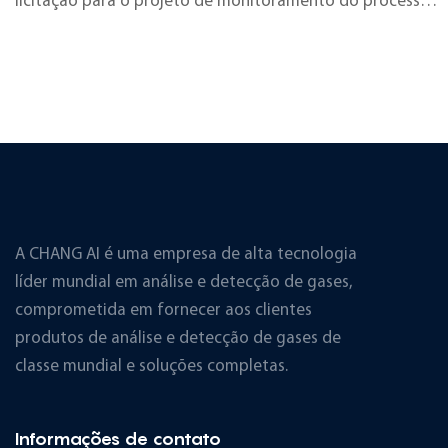
licitação para o projeto de monitoramento do processo
de biogás da GLT RENEWABLE SDN BHD e por concluir
com sucesso a entrega e a instalação! A GLT RENEWABLE
SDN BHD é uma das maiores empresas de geração de
energia a biogás da Península Malaia, com...
A CHANG AI é uma empresa de alta tecnologia
líder mundial em análise e detecção de gases,
comprometida em fornecer aos clientes
produtos de análise e detecção de gases de
classe mundial e soluções completas.
Informações de contato