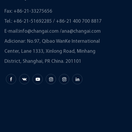
Fax: +86-21-33275656
Tel.: +86-21-51692285 / +86-21 400 700 8817
E-mail:
info@changai.com
/
ana@changai.com
Adicionar: No.97, Qibao WanKe International
Center, Lane 1333, Xinlong Road, Minhang
District, Shanghai, PR China. 201101