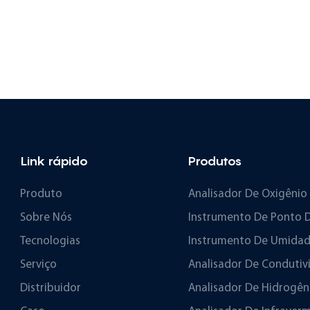
Link rápido
Produtos
Produto
Analisador De Oxigênio
Sobre Nós
Instrumento De Ponto 
Tecnologias
Instrumento De Umidad
Serviço
Analisador De Condutiv
Distribuidor
Analisador De Hidrogên