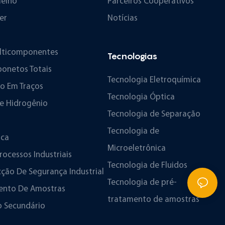
melho
Parceiros Cooperativos
er
Notícias
ulticomponentes
Tecnologias
bonetos Totais
Tecnologia Eletroquímica
io Em Traços
Tecnologia Óptica
De Hidrogênio
Tecnologia de Separação
Tecnologia de
ica
Microeletrônica
rocessos Industriais
Tecnologia de Fluidos
ão De Segurança Industrial
Tecnologia de pré-
mento De Amostras
tratamento de amostras
o Secundário