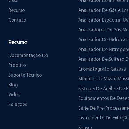
Caso
Analisador De Infraver
Recurso
Analisador De Gás A Las
Contato
Analisador Espectral UV
Analisadores De Gás M
Analisador De Hidrocar
Recurso
Analisador De Nitrogên
Documentação Do
Analisador De Sulfeto 
Produto
Cromatógrafo Gasoso
Suporte Técnico
Medidor De Vazão Máss
Blog
Sistema De Análise De P
Vídeo
Equipamentos De Detecç
Soluções
Série De Pré-Processa
Instrumento De Exibiçã
Sensor