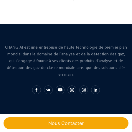
protectrice
des gaz de soudage
CHANG AI est une entreprise de haute technologie de premier plan
mondial dans le domaine de l'analyse et de la détection des gaz,
qui s'engage à fournir à ses clients des produits d'analyse et de
détection des gaz de classe mondiale ainsi que des solutions clés
en main.
Droits d'auteur © 2026 CHANG AI |
Plan du site
Nous Contacter