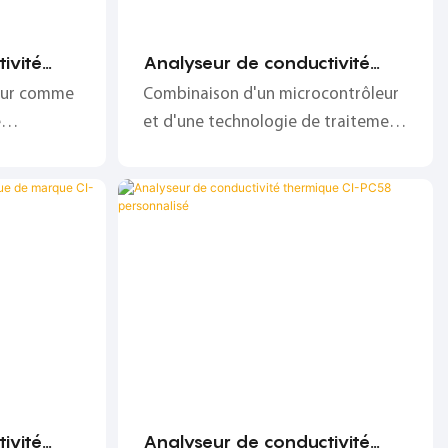
ivité
Analyseur de conductivité
rant CI-
thermique antidéflagrant
eur comme
Combinaison d'un microcontrôleur
fiable CI-PC551-2
e
et d'une technologie de traitement
 comme
numérique, protection contre les
nte les
interférences croisées, stabilité et
 :
fiabilité ;
lité, haute
ivité
Analyseur de conductivité