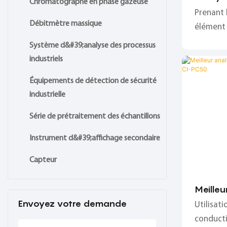
Chromatographe en phase gazeuse
thermi
Prenant
qualité
Débitmètre massique
élément c
caractéri
Système d&#39;analyse des processus
bonne sta
industriels
;
Équipements de détection de sécurité
industrielle
Série de prétraitement des échantillons
Instrument d&#39;affichage secondaire
Capteur
Meilleu
conduct
Envoyez votre demande
Utilisat
ligne C
conducti