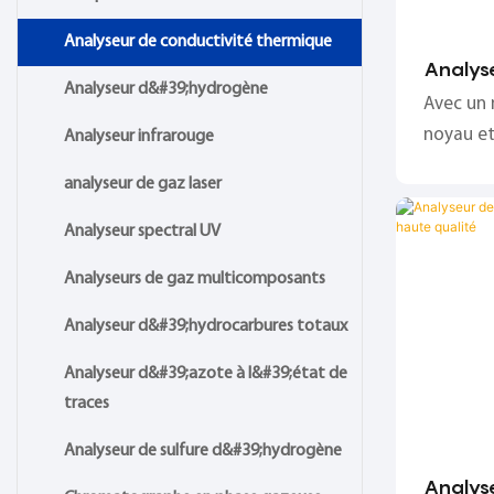
Analyseur de conductivité thermique
Analyse
Analyseur d&#39;hydrogène
thermi
Avec un
personn
noyau et
Analyseur infrarouge
conduct
analyseur de gaz laser
unité de 
caractéri
Analyseur spectral UV
intellige
Analyseurs de gaz multicomposants
précisio
d’étalon
Analyseur d&#39;hydrocarbures totaux
Analyseur d&#39;azote à l&#39;état de
traces
Analyseur de sulfure d&#39;hydrogène
Analyse