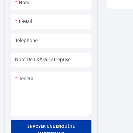
Nom
comme un
d'une te
numériqu
E-Mail
interfér
stabilité,
Téléphone
Nom De L&#39;entreprise
Teneur
ENVOYER UNE ENQUÊTE