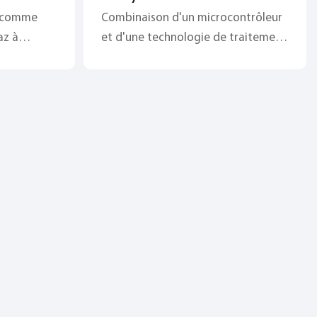
 CI-
thermique CI-PC58
r comme
Combinaison d'un microcontrôleur
personnalisé
az à
et d'une technologie de traitement
 comme
numérique, protection contre les
nte les
interférences croisées, stabilité et
 :
fiabilité ;
lité, haute