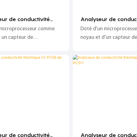
ur de conductivité
Analyseur de conduct
que portable CI-PC53
thermique antidéflag
 microprocesseur comme
Doté d'un microprocess
alisé
PC55-1
 un capteur de
noyau et d'un capteur d
ivité thermique comme
conductivité thermique
mesure, il présente les
unité de mesure, il prése
stiques suivantes :
caractéristiques suivantes
nce, bonne stabilité, haute
intelligence, bonne stabi
n et long cycle
précision et long cycle
nage ;
d'étalonnage ;
ur de conductivité
Analyseur de conduct