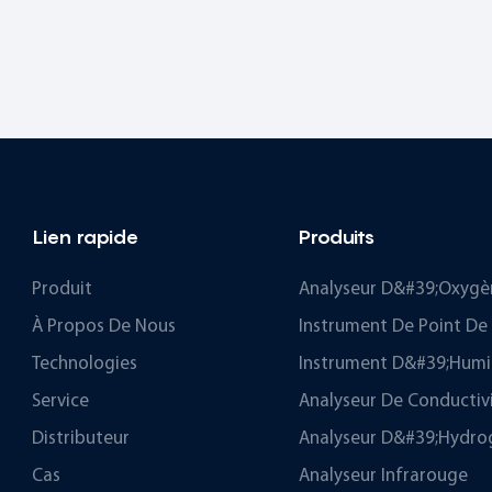
Lien rapide
Produits
Produit
Analyseur D&#39;oxygè
À Propos De Nous
Instrument De Point De
Technologies
Instrument D&#39;humi
Service
Analyseur De Conductiv
Distributeur
Analyseur D&#39;hydro
Cas
Analyseur Infrarouge