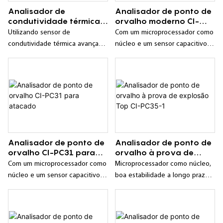
Analisador de
Analisador de ponto de
condutividade térmica
orvalho moderno CI-
online Best CI-PC50
PC30
Utilizando sensor de
Com um microprocessador como
condutividade térmica avançado
núcleo e um sensor capacitivo
como unidade de medição,
de alumina ultrafino como
tecnologia de processamento
unidade de medição,
digital avançada, resistência a
apresentando inteligência, boa
interferências cruzadas, alta
estabilidade, alta precisão, longo
estabilidade, forte
ciclo de calibração e outras
confiabilidade, etc.;
características;
Analisador de ponto de
Analisador de ponto de
orvalho CI-PC31 para
orvalho à prova de
atacado
explosão Top CI-PC35-1
Com um microprocessador como
Microprocessador como núcleo,
núcleo e um sensor capacitivo
boa estabilidade a longo prazo,
de alumina ultrafino como
alta confiabilidade;
unidade de medição,
apresentando inteligência, boa
estabilidade, alta precisão, longo