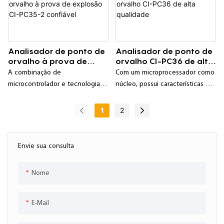
ciclo de calibração e outras
características;
Analisador de ponto de
Analisador de ponto de
orvalho à prova de
orvalho CI-PC36 de alta
explosão CI-PC35-2
qualidade
A combinação de
Com um microprocessador como
confiável
microcontrolador e tecnologia
núcleo, possui características de
de processamento digital, anti-
inteligência, boa estabilidade e
interferência cruzada, estável e
alta confiabilidade;
1
2
confiável;
Envie sua consulta
Nome
E-Mail