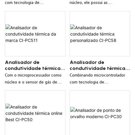
PC551-2 confiável
qualidade
com tecnologia de
núcleo, ele possui as
processamento digital, anti-
características de inteligência,
interferência cruzada, estável e
boa estabilidade e alta
confiável;
confiabilidade;
Analisador de
Analisador de
condutividade térmica
condutividade térmica
da marca CI-PC511
personalizado CI-PC58
Com o microprocessador como
Combinando microcontrolador
núcleo e o sensor de gás de
com tecnologia de
condutividade térmica como
processamento digital, anti-
unidade de medição, ele possui
interferência cruzada, estável e
as características de inteligência,
confiável;
boa estabilidade, alta precisão e
longo ciclo de calibração;