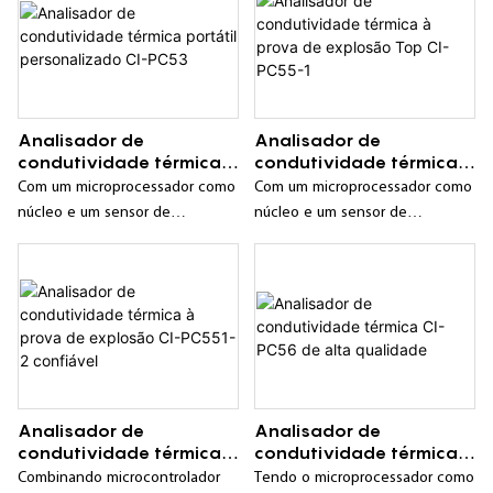
Analisador de
Analisador de
condutividade térmica
condutividade térmica à
portátil personalizado
prova de explosão Top
Com um microprocessador como
Com um microprocessador como
CI-PC53
CI-PC55-1
núcleo e um sensor de
núcleo e um sensor de
condutividade térmica como
condutividade térmica como
unidade de medição, ele possui
unidade de medição, ele possui
características como
as características de inteligência,
inteligência, boa estabilidade,
boa estabilidade, alta precisão e
alta precisão e longo ciclo de
longo ciclo de calibração;
calibração;
Analisador de
Analisador de
condutividade térmica à
condutividade térmica
prova de explosão CI-
CI-PC56 de alta
Combinando microcontrolador
Tendo o microprocessador como