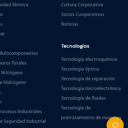
vidad Térmica
Cultura Corporativa
no
Socios Cooperativos
os
Noticias
ser
Tecnologías
 Multicomponentes
Tecnología electroquímica
buros Totales
Tecnología óptica
e Nitrógeno
Tecnología de separación
De Hidrógeno
Tecnología microelectrónica
s
Tecnología de fluidos
o
Tecnología de
Procesos Industriales
pretratamiento de muestras
e Seguridad Industrial