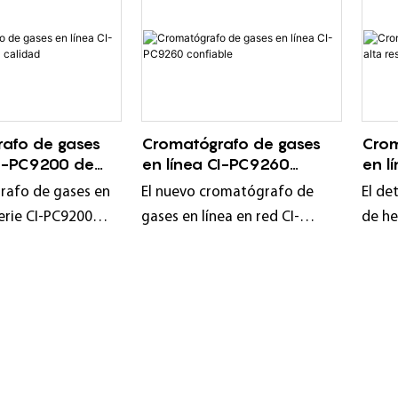
afo de gases
Cromatógrafo de gases
Crom
CI-PC9200 de
en línea CI-PC9260
en l
ad
confiable
CI-P
rafo de gases en
El nuevo cromatógrafo de
El de
serie CI-PC9200
gases en línea en red CI-
de he
do con un
PC9260 es el último
azufr
 ionización de
cromatógrafo de gases en
princ
drógeno de alta
línea con funciones de
gases
 y una válvula de
calentamiento y enfriamiento
equip
estra de vida
programados, lanzado por
ioniz
A través de la
ChangAi. Gracias a su sistema
de an
as portador, las
de muestreo automático, el
alto 