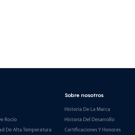
componentes de alta
fiabilidad comprobada.
Además, el coste total de
propiedad para el usuario se
reduce gracias a la función de
detección automática
integrada sin precedentes, lo
que lo convierte en un
cromatógrafo industrial que
cumple con los requisitos de
fiabilidad y precisión
Sobre nosotros
analíticas.
Historia De La Marca
e Rocío
Historia Del Desarrollo
d De Alta Temperatura
Certificaciones Y Honores