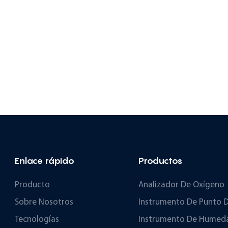
 tubos
instrumento puede equiparse
s de la serie de
opcionalmente con un
rocarburos
detector PDHID/PED, ideal
enceno se envían a
para el análisis en línea de
s
impurezas traza a nivel de
entes para
ppb en gases de alta pureza.
Equipado con un detector TCD
de alta sensibilidad, puede
detectar impurezas con un
contenido de ppm-% en el
gas. Equipado con...
Enlace rápido
Productos
Producto
Analizador De Oxígeno
Sobre Nosotros
Instrumento De Punto D
Tecnologías
Instrumento De Humeda