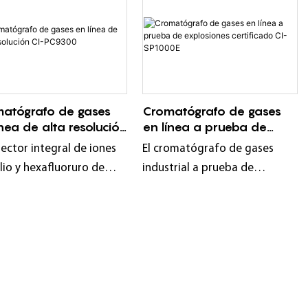
atógrafo de gases
Cromatógrafo de gases
ínea de alta resolución
en línea a prueba de
C9300
explosiones certificado
tector integral de iones
El cromatógrafo de gases
CI-SP1000E
lio y hexafluoruro de
industrial a prueba de
e CI-PC9300 adopta el
explosiones CI-SP1000E
ipio de cromatografía de
hereda el excelente diseño de
 de ionización de helio,
ChangAi Instrument para el
ado con 2 detectores de
análisis cromatográfico
ación de helio y 1 módulo
industrial. No solo adopta un
álisis de humedad de
nuevo diseño industrial, sino
rendimiento.
que también utiliza