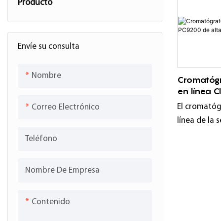
Producto
Analizador de oxígeno
Instrumento de punto de rocío
Envíe su consulta
Instrumento de humedad de alta
Nombre
Cromatógr
temperatura
en línea 
alta calid
Analizador de conductividad térmica
El cromatóg
Correo Electrónico
línea de la 
Analizador de hidrógeno
está equipa
Teléfono
Analizador de infrarrojos
detector de
llama de hi
Analizador de gases láser
Nombre De Empresa
sensibilidad
Analizador espectral UV
corte de mu
Contenido
ultralarga. 
Analizadores de gases
acción del g
multicomponentes