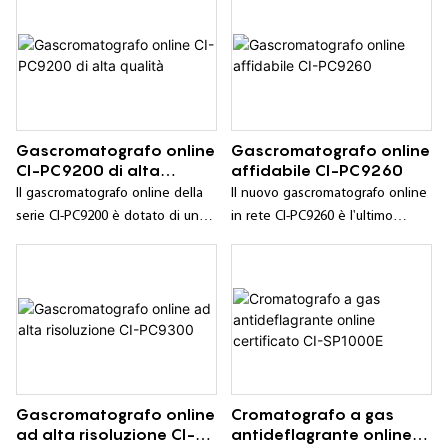
Gascromatografo online
Gascromatografo online
CI-PC9200 di alta
affidabile CI-PC9260
qualità
Il gascromatografo online della
Il nuovo gascromatografo online
serie CI-PC9200 è dotato di un
in rete CI-PC9260 è l'ultimo
rilevatore a ionizzazione di
modello di gascromatografo
fiamma a idrogeno ad alta
online con funzioni di
sensibilità e di una valvola di
riscaldamento e raffreddamento
taglio del campione a
programmate lanciato
lunghissima durata; attraverso
dall'azienda "ChangAi". Grazie al
l'azione del gas di trasporto, i
sistema di campionamento
campioni in provette
automatico, lo strumento può
quantitative di metano,
essere opzionalmente dotato di
Gascromatografo online
Cromatografo a gas
idrocarburi totali e benzene
un rivelatore PDHID/PED, adatto
ad alta risoluzione CI-
antideflagrante online
vengono inviati alle colonne
per l'analisi online di impurità in