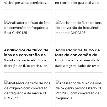
de oxigênio/nitrogênio se desvia
confiável
alta qualidade
núcleo, possui características
no caminho do gás: analisador
do valor de alarme, este pode
como boa estabilidade, alta
de detecção em tempo real da
ser configurado em qualquer
confiabilidade, longo ciclo de
pressão no caminho do gás,
faixa; Sinal analógico: saída de
calibração e inteligência;
facilitando a identificação de
sinal de corrente isolado de 4-
bloqueios no caminho do gás;
20mA. Especificações Técnicas:
Sensor: Sensor de fluxo iônico
de oxigênio; Medição...
Analisador de fluxo de
Analisador de fluxo de
íons de conversão de
íons de conversão de
frequência Best CI-
frequência moderno CI-
Medidor de vazão eletrônico,
Função de armazenamento de
PC125
PC126
detecção de fluxo precisa, longa
dados: registra dados de teste
vida útil;
em tempo real e permite
consultar rapidamente os dados
armazenados;