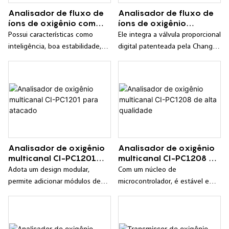
Analisador de fluxo de
Analisador de fluxo de
íons de oxigênio com
íons de oxigênio
conversão de
personalizado CI-
Possui características como
Ele integra a válvula proporcional
frequência da marca CI-
PC129-6 com conversão
inteligência, boa estabilidade,
digital patenteada pela Changai
PC128/-1
de frequência
alta confiabilidade e longo ciclo
e possui todas as funções e
de calibração;
características de um analisador
de oxigênio e de uma válvula
proporcional digital.
Analisador de oxigênio
Analisador de oxigênio
multicanal CI-PC1201
multicanal CI-PC1208 de
para atacado
alta qualidade
Adota um design modular,
Com um núcleo de
permite adicionar módulos de
microcontrolador, é estável e
oxigênio livremente, e o número
confiável, utilizando o sensor de
de caminhos de amostragem
fluxo iônico por conversão de
pode ser escolhido entre 2 e 8;
frequência como unidade de
medição, com alta precisão e