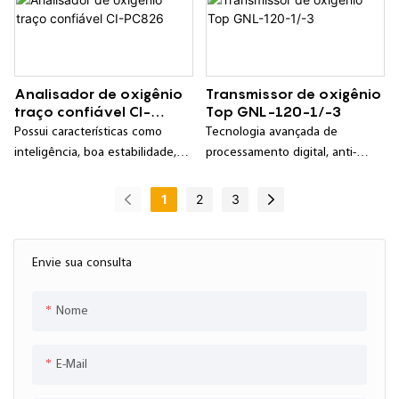
longo período de calibração;
Analisador de oxigênio
Transmissor de oxigênio
traço confiável CI-
Top GNL-120-1/-3
PC826
Possui características como
Tecnologia avançada de
inteligência, boa estabilidade,
processamento digital, anti-
alta confiabilidade, longo ciclo
interferência cruzada, alta
de calibração, etc.;
precisão de medição, boa
1
2
3
estabilidade, longa vida útil do
sensor;
Envie sua consulta
Nome
E-Mail