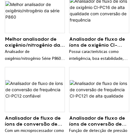
Melhor analisador de
Analisador de fluxo de
oxigênio/nitrogênio da
íons de oxigênio CI-
série P860
PC16 de alta qualidade
Analisador de
Possui características como
com conversão de
oxigênio/nitrogênio Série P860 -
inteligência, boa estabilidade,
frequência
Características do Produto: Novo
alta confiabilidade e longo ciclo
sensor de corrente iônica de
de calibração;
longa duração, alta sensibilidade
e resposta rápida; A
concentração de nitrogênio
pode ser calculada com base na
concentração de oxigênio,
exibindo o resultado
Analisador de fluxo de
Analisador de fluxo de
correspondente; Função de
íons de conversão de
íons de conversão de
alarme: quando a concentração
frequência CI-PC12
frequência CI-PC121 de
Com um microprocessador como
Função de detecção de pressão