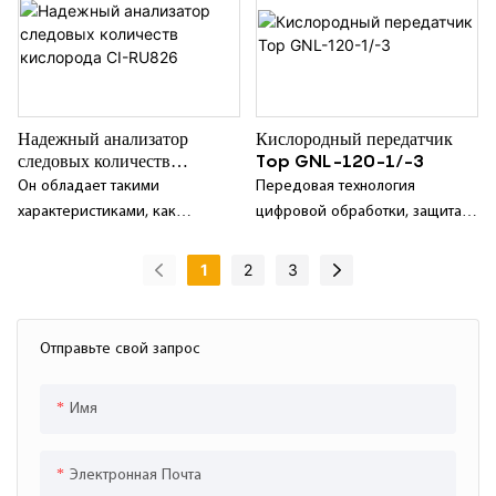
выбрано от 2 до 8;
блока применяется ионно-
потоковый датчик с частотным
преобразованием,
обеспечивающий высокую
точность и длительный период
Надежный анализатор
Кислородный передатчик
калибровки.
следовых количеств
Top GNL-120-1/-3
кислорода CI-RU826
Он обладает такими
Передовая технология
характеристиками, как
цифровой обработки, защита
интеллектуальность, хорошая
от перекрестных помех,
стабильность, высокая
высокая точность измерений,
1
2
3
надежность, длительный цикл
хорошая стабильность,
калибровки и т.д.;
длительный срок службы
датчика;
Отправьте свой запрос
Имя
Электронная Почта