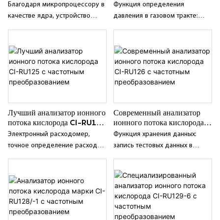
CI-RU12 с частотным
частотным преобразованием
Благодаря микропроцессору в
Функция определения
концентрации кислорода/азота
преобразованием
качестве ядра, устройство
давления в газовом тракте:
от порогового значения можно
обладает такими
анализатор давления в газовом
установить значение
характеристиками, как высокая
тракте в режиме реального
сигнализации в произвольном
стабильность, надежность,
времени позволяет легко
диапазоне; Аналоговый сигнал:
длительный цикл калибровки и
определить, засорился ли
изолированный выходной
интеллектуальные
газовый тракт;
сигнал тока 4-20 мА.
возможности;
Технические характеристики:
Датчик: Ионный проточный
Лучший анализатор ионного
Современный анализатор
датчик кислорода.
потока кислорода CI-RU125
ионного потока кислорода
Измерение...
с частотным
CI-RU126 с частотным
Электронный расходомер,
Функция хранения данных:
преобразованием
преобразованием
точное определение расхода,
запись тестовых данных в
длительный срок службы;
режиме реального времени и
возможность быстрого запроса
к сохраненным данным;