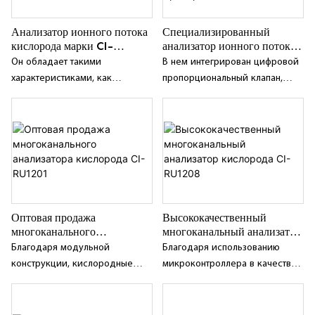
Анализатор ионного потока
Специализированный
кислорода марки CI-
анализатор ионного потока
RU128/-1 с частотным
кислорода CI-RU129-6 с
Он обладает такими
В нем интегрирован цифровой
преобразованием
частотным преобразованием
характеристиками, как
пропорциональный клапан,
интеллектуальность, хорошая
запатентованный компанией
стабильность, высокая
Changai, и он обладает всеми
надежность и длительный цикл
функциями и характеристиками
калибровки;
анализатора кислорода и
цифрового пропорционального
клапана.
Оптовая продажа
Высококачественный
многоканального
многоканальный анализатор
анализатора кислорода CI-
кислорода CI-RU1208
Благодаря модульной
Благодаря использованию
RU1201
конструкции, кислородные
микроконтроллера в качестве
модули добавляются по
ядра, устройство отличается
желанию, количество каналов
стабильностью и надежностью,
отбора проб может быть
а в качестве измерительного