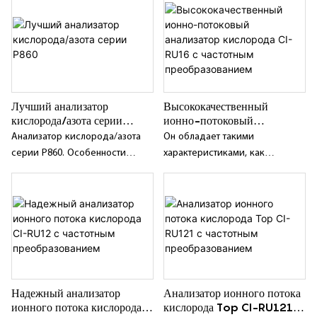
Лучший анализатор
Высококачественный
кислорода/азота серии
ионно-потоковый
P860
анализатор кислорода CI-
Анализатор кислорода/азота
Он обладает такими
RU16 с частотным
серии P860. Особенности
характеристиками, как
преобразованием
продукта: Новый ионно-
интеллектуальность, хорошая
токовый датчик с длительным
стабильность, высокая
сроком службы, высокой
надежность и длительный цикл
чувствительностью и быстрым
калибровки;
откликом; Концентрация азота
может быть рассчитана в
соответствии с концентрацией
кислорода и отображена на
Надежный анализатор
Анализатор ионного потока
дисплее; Функция
ионного потока кислорода
кислорода Top CI-RU121 с
сигнализации: при отклонении