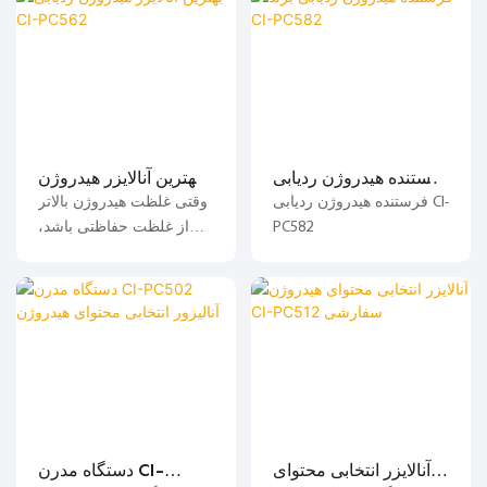
فرستنده هیدروژن ردیابی
بهترین آنالایزر هیدروژن
برند CI-PC582
ردیابی CI-PC562
فرستنده هیدروژن ردیابی CI-
وقتی غلظت هیدروژن بالاتر
PC582
از غلظت حفاظتی باشد،
پمپ هوا به طور خودکار
روشن می‌شود تا هوا را به
داخل سنسور هدایت کند؛
سنسور باید سعی کند برای
طولانی مدت از کار در
محیطی با غلظت هیدروژن
بالاتر از ۱٪ خودداری کند تا
عمر مفید آن افزایش یابد.
آنالایزر انتخابی محتوای
دستگاه مدرن CI-