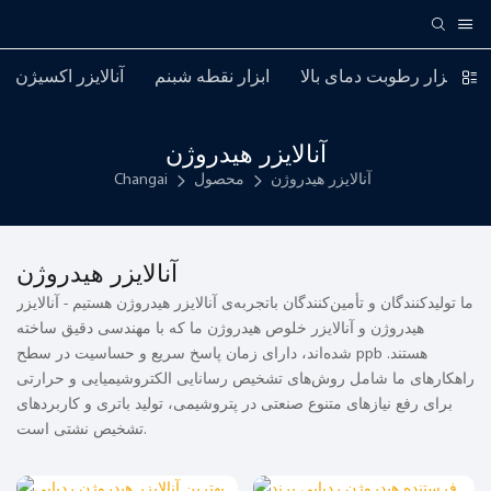
ابزار رطوبت دمای بالا
ابزار نقطه شبنم
آنالایزر اکسیژن
آنالایزر هیدروژن
آنالایزر هیدروژن
محصول
Changai
آنالایزر هیدروژن
ما تولیدکنندگان و تأمین‌کنندگان باتجربه‌ی آنالایزر هیدروژن هستیم - آنالایزر
هیدروژن و آنالایزر خلوص هیدروژن ما که با مهندسی دقیق ساخته
شده‌اند، دارای زمان پاسخ سریع و حساسیت در سطح ppb هستند.
راهکارهای ما شامل روش‌های تشخیص رسانایی الکتروشیمیایی و حرارتی
برای رفع نیازهای متنوع صنعتی در پتروشیمی، تولید باتری و کاربردهای
تشخیص نشتی است.