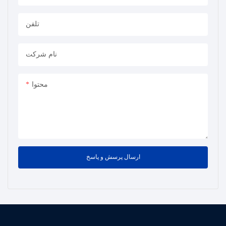
و تحلیل استاندارد تشخیص
بر احتراق کل، احتراق کل
اکسیژن پزشکی با طراحی
متان و غیر متان در گازهای
تلفن
هدفمند که می‌تواند
زائد از منابع آلودگی مانند
گواهینامه GMP را برآورده
داروسازی، پتروشیمی، رنگ
کند، برای نظارت و بازرسی
و مواد شیمیایی مورد
نام شرکت
اکسیژن پزشکی توسط
استفاده قرار گیرد.
تنظیم‌کننده‌های غذا و دارو
محتوا
قابل اجرا است...
ارسال پرسش و پاسخ