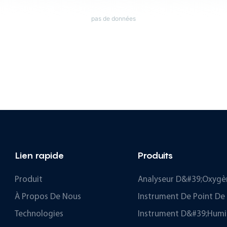
pas de données
Lien rapide
Produits
Produit
Analyseur D&#39;oxygè
À Propos De Nous
Instrument De Point De
Technologies
Instrument D&#39;humi