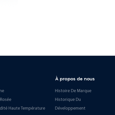
À propos de nous
ne
Histoire De Marque
 Rosée
Historique Du
dité Haute Température
Développement