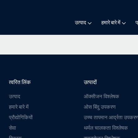
उत्पाद
हमारे बारे में
प
त्वरित लिंक
उत्पादों
उत्पाद
ऑक्सीजन विश्लेषक
हमारे बारे में
ओस बिंदु उपकरण
प्रौद्योगिकियों
उच्च तापमान आर्द्रता उपकर
सेवा
थर्मल चालकता विश्लेषक