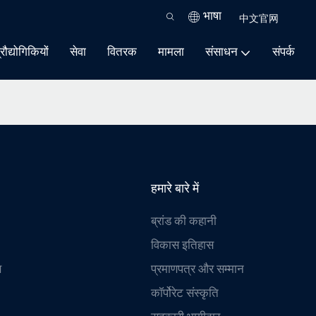
भाषा
中文官网
्रौद्योगिकियों
सेवा
वितरक
मामला
संसाधन
संपर्क
हमारे बारे में
ब्रांड की कहानी
विकास इतिहास
ण
प्रमाणपत्र और सम्मान
कॉर्पोरेट संस्कृति