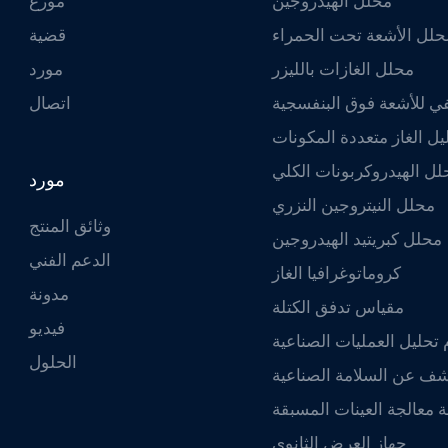
محلل الهيدروجين
موزع
حلل الأشعة تحت الحمراء
قضية
محلل الغازات بالليزر
مورد
 للأشعة فوق البنفسجية
اتصال
يل الغاز متعددة المكونات
لل الهيدروكربونات الكلي
مورد
محلل النيتروجين النزري
وثائق المنتج
محلل كبريتيد الهيدروجين
الدعم الفني
كروماتوغرافيا الغاز
مدونة
مقياس تدفق الكتلة
فيديو
تحليل العمليات الصناعية
الحلول
ف عن السلامة الصناعية
معالجة العينات المسبقة
جهاز العرض الثانوي