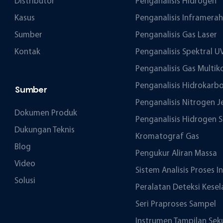
Distributor
Penganalisis Hidrogen
Kasus
Penganalisis Inframerah
Sumber
Penganalisis Gas Laser
Kontak
Penganalisis Spektral U
Penganalisis Gas Mult
Penganalisis Hidrokarbo
Sumber
Penganalisis Nitrogen J
Dokumen Produk
Penganalisis Hidrogen S
Dukungan Teknis
Kromatograf Gas
Blog
Pengukur Aliran Massa
Video
Sistem Analisis Proses I
Solusi
Peralatan Deteksi Kesel
Seri Praproses Sampel
Instrumen Tampilan Sek