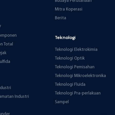
Budaya Perusahaan
Mitra Koperasi
Berita
V
ikomponen
Teknologi
n Total
Teknologi Elektrokimia
ejak
Teknologi Optik
ulfida
Teknologi Pemisahan
Teknologi Mikroelektronika
Teknologi Fluida
ndustri
Teknologi Pra-perlakuan
amatan Industri
Sampel
under