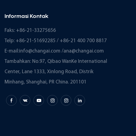
Informasi Kontak
Faks: +86-21-33275656
Telp: +86-21-51692285 / +86-21 400 700 8817
E-mail:
info@changai.com
/
ana@changai.com
Tambahkan: No.97, Qibao WanKe International
Center, Lane 1333, Xinlong Road, Distrik
Minhang, Shanghai, PR China. 201101