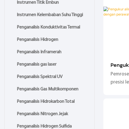
Instrumen Titik Embun
Instrumen Kelembaban Suhu Tinggi
Penganalisis Konduktivitas Termal
Penganalisis Hidrogen
Penganalisis Inframerah
Penguku
Penganalisis gas laser
seri C
Pemroses
Penganalisis Spektral UV
perawa
presisi l
Penganalisis Gas Multikomponen
lebih ba
termal, 
Penganalisis Hidrokarbon Total
suhu dan
Penganalisis Nitrogen Jejak
terintegr
1:2500, 
Penganalisis Hidrogen Sulfida