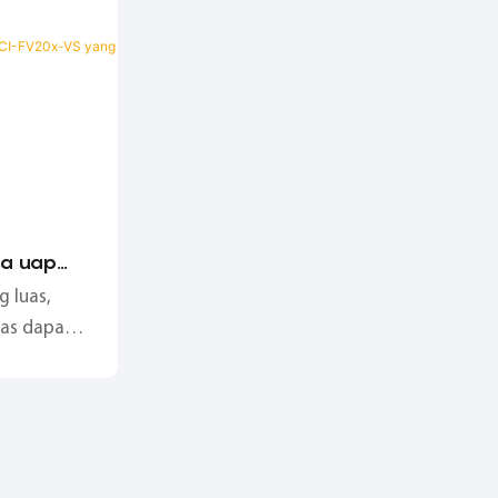
sa uap
 yang
 luas,
uap
gas dapat
erja);
mpresi
berbagai
gen dan gas
a lainnya;