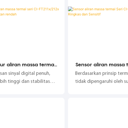
r aliran massa termal
Sensor aliran massa 
I-FT211x/212x dengan
Seri CI-SM80/81 yang
an sinyal digital penuh,
Berdasarkan prinsip termal
tan rendah
dan Sensitif
ebih tinggi dan stabilitas
tidak dipengaruhi oleh s
ik; Berdasarkan prinsip
tekanan, serta menginte
tidak terpengaruh oleh
pengukuran suhu;
 tekanan, pengukuran suhu
asi ultra-lebar rasio
rentang pengukuran 0,1