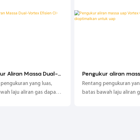
gga 250 Nm/s;
ur Aliran Massa Dual-
Pengukur aliran mas
Efisien CI-FV20x-V
Vortex CI-FV20x-VS
pengukuran yang luas,
Rentang pengukuran yang
dioptimalkan untuk 
wah laju aliran gas dapat
batas bawah laju aliran 
1,5 m/s (kondisi kerja);
serendah L5m/s (kondisi k
tuk udara terkompresi
Cocok untuk udara terko
or dan lembap, berbagai
yang kotor dan lembap, 
stri seperti oksigen dan gas
gas industri seperti oksi
rta uap dan media lainnya;
alam, serta uap dan medi