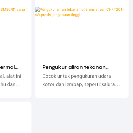
termal
Pengukur aliran tekanan
 Ringkas
diferensial seri CI-FT201-xW
, alat ini
Cocok untuk pengukuran udara
presisi jangkauan tinggi
uhu dan
kotor dan lembap, seperti: saluran
grasikan
keluar kompresor udara;
Sensitivitas sangat tinggi, batas
bawah pengukuran gas dapat
mencapai 5 Nm/s;