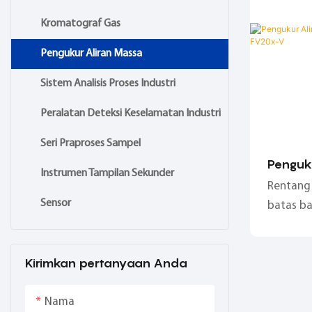
Nm/s hin
Kromatograf Gas
Pengukur Aliran Massa
Sistem Analisis Proses Industri
Peralatan Deteksi Keselamatan Industri
Seri Praproses Sampel
Penguk
Instrumen Tampilan Sekunder
Vortex 
Rentang 
Sensor
batas ba
serendah 
Cocok un
Kirimkan pertanyaan Anda
yang kot
gas indu
Nama
alam, se