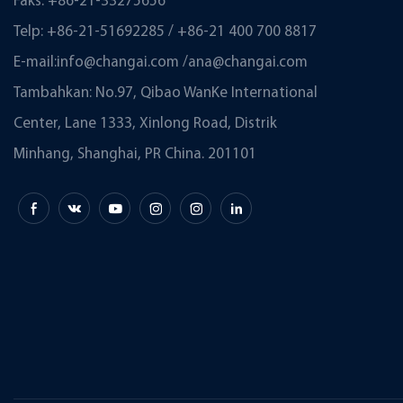
Faks: +86-21-33275656
Telp: +86-21-51692285 / +86-21 400 700 8817
E-mail:
info@changai.com
/
ana@changai.com
Tambahkan: No.97, Qibao WanKe International
Center, Lane 1333, Xinlong Road, Distrik
Minhang, Shanghai, PR China. 201101