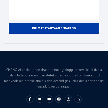
analog, komunikasi, dll.
Alat ini mendukung
tampilan konsentrasi O2
dan cocok untuk deteksi
konsentrasi O2 dalam
KIRIM PERTANYAAN SEKARANG
analisis oksigen kemurnian
tinggi pemisahan udara,
penyimpanan oksigen
tekanan tinggi, kontrol
industri, farmasi, industri
nuklir, dan bidang aplikasi
kimia.
CHANG AI adalah perusahaan teknologi tinggi terkemuka di dunia
dalam bidang analisis dan deteksi gas, yang berkomitmen untuk
menyediakan produk analisis dan deteksi gas kelas dunia serta solusi
terpadu bagi pelanggan.