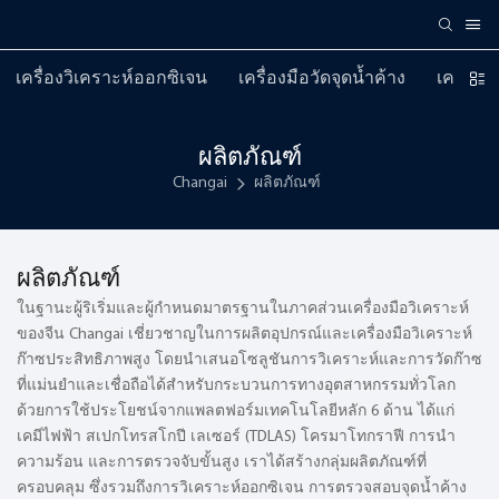
เครื่องวิเคราะห์ออกซิเจน
เครื่องมือวัดจุดน้ำค้าง
เครื่องม
ผลิตภัณฑ์
Changai
ผลิตภัณฑ์
ผลิตภัณฑ์
ในฐานะผู้ริเริ่มและผู้กำหนดมาตรฐานในภาคส่วนเครื่องมือวิเคราะห์
ของจีน Changai เชี่ยวชาญในการผลิตอุปกรณ์และเครื่องมือวิเคราะห์
ก๊าซประสิทธิภาพสูง โดยนำเสนอโซลูชันการวิเคราะห์และการวัดก๊าซ
ที่แม่นยำและเชื่อถือได้สำหรับกระบวนการทางอุตสาหกรรมทั่วโลก
ด้วยการใช้ประโยชน์จากแพลตฟอร์มเทคโนโลยีหลัก 6 ด้าน ได้แก่
เคมีไฟฟ้า สเปกโทรสโกปี เลเซอร์ (TDLAS) โครมาโทกราฟี การนำ
ความร้อน และการตรวจจับขั้นสูง เราได้สร้างกลุ่มผลิตภัณฑ์ที่
ครอบคลุม ซึ่งรวมถึงการวิเคราะห์ออกซิเจน การตรวจสอบจุดน้ำค้าง