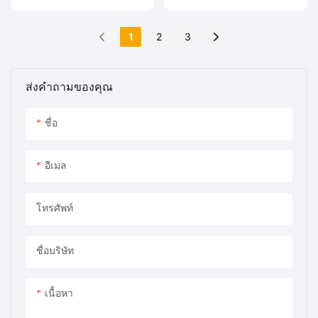
ความน่าเชื่อถือสูง และรอบ
กระจายแสง) ทำให้
และฟื้นตัวได้อย่างรวดเร็ว
แตนเลสสตีลพร้อมปลอก
การปรับเทียบที่ยาวนาน
เซ็นเซอร์ไม่สัมผัสกับก๊าซที่
สู่ระดับ PPM ต่ำหลังจาก
ป้องกันพลาสติกภายนอก
1
2
3
วัด และจะไม่เกิดการปน
ปริมาณออกซิเจนพุ่งสูงขึ้น
เพื่อเพิ่มความทนทาน มีการ
เปื้อนของเซ็นเซอร์
เซ็นเซอร์นี้ได้รับการ
เพิ่มตัวช่วยลดแรงดึงที่จุด
ออกแบบ พัฒนา และผลิต
เชื่อมต่อสายเคเบิลเพื่อลด
ส่งคำถามของคุณ
ในประเทศจีน
ความล้าของสายไฟ เครื่อง
วิเคราะห์ออกซิเจนละลาย
น้ำแบบพกพา CI-TP4800 ให้
ชื่อ
ข้อมูลที่รวดเร็วและแม่นยำ
สำหรับการวัดออกซิเจน
อีเมล
ละลายน้ำและออกซิเจนใน
รูปก๊าซในระดับ
อุตสาหกรรมในราคาที่
โทรศัพท์
แข่งขันได้
ชื่อบริษัท
เนื้อหา