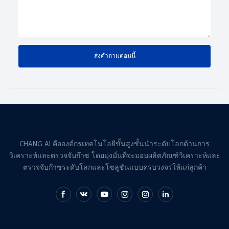
ส่งคำถามตอนนี้
CHANG AI คือองค์กรเทคโนโลยีขั้นสูงชั้นนำระดับโลกด้านการ
วิเคราะห์และตรวจจับก๊าซ โดยมุ่งมั่นที่จะมอบผลิตภัณฑ์วิเคราะห์และ
ตรวจจับก๊าซระดับโลกและโซลูชันแบบครบวงจรให้แก่ลูกค้า