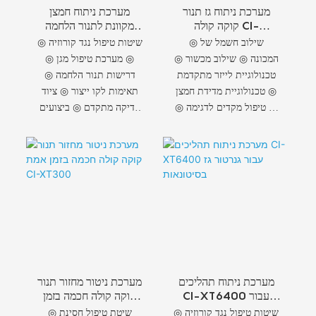
מערכת ניתוח גז תנור
מערכת ניתוח חמצן
קוקה קולה CI-
מקוונת לתנור הלחמה
XT100-B משולבת
CI-XT6003C באיכות
◎ שילוב חשמל של
◎ שיטות טיפול נגד קורוזיה
תעשייתית
גבוהה
המכונה ◎ שילוב מכשור ◎
◎ מערכת טיפול מגן ◎
טכנולוגיית לייזר מתקדמת
דרישות תנור הלחמה ◎
◎ טכנולוגיית מדידת חמצן
תאימות לקו ייצור ◎ ציוד
◎ טיפול מקדים לדגימה ◎
בדיקה מתקדם ◎ ביצועים
טכנולוגיות מתקדמות
גבוהים מובטחים ◎ איכות
בינלאומיות ◎ טיהור מלא
עקבית מובטחת
של הציוד
מערכת ניתוח תהליכים
מערכת ניטור מחזור תנור
CI-XT6400 עבור
קוקה קולה חכמה בזמן
גנרטור גז בסיטונאות
אמת CI-XT300
◎ שיטות טיפול נגד קורוזיה
◎ שיטת טיפול חסינת