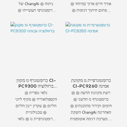
אורך חיים ארוך במיוחד ◎
של ChangAi ◎ ניתוח
שסתום חיתוך דגימות ◎
כרומטוגרפי תעשייתי ◎
פעולת גז נשא ◎ ניתוח
עיצוב תעשייתי חדש ◎
מתאן
אמינות גבוהה מוכחת ◎
רכיבים בעלי אמינות גבוהה
כרומטוגרפיית גז מקוונת
כרומטוגרף גז מקוון CI-
CI-PC9260 אמינה
PC9300 ברזולוציה
גבוהה
◎ רשת מקוונת חדשה ◎
◎ גלאי גופרית
כרומטוגרף גז חדשני ◎
הקספלואוריד ◎ מקיף ליוני
חימום וקירור מתוכנתים ◎
הליום ◎ עקרון יינון הליום
השקת ChangAi האחרונה
◎ טכנולוגיית
◎ מערכת דגימה אוטומטית
כרומטוגרפיית גז ◎ גלאי
◎ גלאי PDHID/PED ◎
הליום כפולים