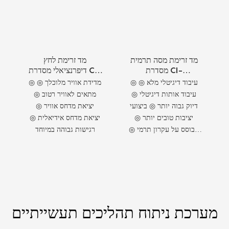
מד זרימת מסה תרמית
מד זרימת לחץ
מסדרת CI-
דיפרנציאלי מסדרת CI-
FT211x/212x, בעל
FT201-xW לטווח
◎ עיבוד דיגיטלי מלא ◎
◎ מדידת אוויר מלוכלך ◎
תחזוקה נמוכה
גבוה מדויק
עיבוד אותות דיגיטלי ◎
מתאים לאוויר רטוב ◎
דיוק גבוה יותר ◎ ביצועי
יציאת מדחס אוויר ◎
יציבות טובים יותר ◎
יציאת מדחס אידיאלית ◎
מבוסס על עקרון תרמי ◎
רגישות גבוהה במיוחד
ללא תלות בלחץ טמפרטורה
◎ מדידת טמפרטורה
משולבת
מערכת ניתוח תהליכים תעשייתיים