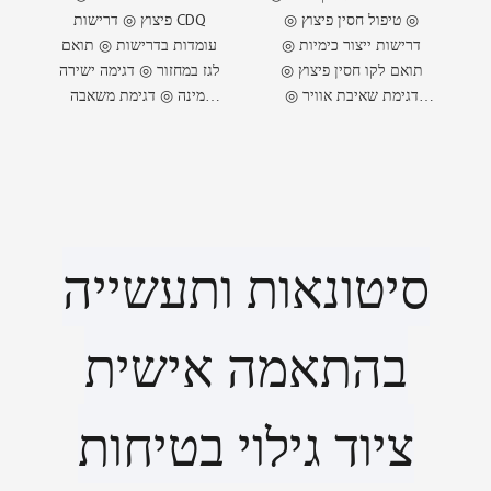
◎ טיפול חסין פיצוץ ◎
פיצוץ ◎ דרישות CDQ
דרישות ייצור כימיות ◎
עומדות בדרישות ◎ תואם
תואם לקו חסין פיצוץ ◎
לגז במחזור ◎ דגימה ישירה
דגימת שאיבת אוויר ◎
זמינה ◎ דגימת משאבה
עיבוד גז דגימה ◎ גז דגימה
ניתנת להחלפה
מסונן
סיטונאות ותעשייה
בהתאמה אישית
ציוד גילוי בטיחות