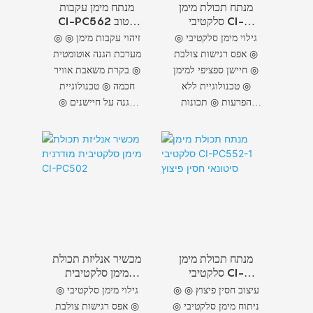
מנתח תכולת מימן
מנתח מימן עקבות
סלקטיבי CI-
CI-PC562 הטוב
PC512 מותאם
ביותר
◎ גילוי מימן סלקטיבי
◎ זיהוי עקבות מימן ◎
אישית
◎ אפס רגישות צולבת
מערכת הגנה אוטומטית
◎ חיישן ספציפי למימן
◎ בקרת משאבת אוויר
◎ טכנולוגיית ללא
חכמה ◎ טכנולוגיית
הפרעות ◎ תכונות
הגנה על חיישנים ◎
מובילות בשוק ◎
חיי שירות ארוכים
ביצועי שוק יוצאי דופן
מנתח תכולת מימן
מכשיר אנליזת תכולת
סלקטיבי CI-
מימן סלקטיבית
PC552-1 סיטונאי
מודרנית CI-
◎ עיצוב חסין פיצוץ ◎
◎ גילוי מימן סלקטיבי
חסין פיצוץ
PC502
ניתוח מימן סלקטיבי ◎
◎ אפס רגישות צולבת