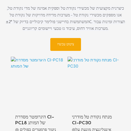
כיצרנית מקצועית של מכשירי נקודת טל וספקית אמינה של מדי נקודת טל,
אנו מספקים מכשירי נקודת טל - מערכות מדידה מדויקות של נקודת טל
המשתמשות בחיישני פולימר קיבוליים בדיוק של ±2°C. תצורות זמינות עבור
מערכות אוויר דחוס, עיבוד גז טבעי ויישומים קריוגניים.
ציטוט עכשיו
מנתח נקודת טל מודרני
היגרומטר מסדרת CI-
CI-PC30
PC18 של המותג
◎אינטליגנציה מונעת על
◎ ניטור פרמטרים כפולים