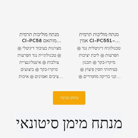
מנתח מוליכות תרמית
מנתח מוליכות תרמית
אמין CI-PC551-2
CI-PC58 מותאם
חסין פיצוץ
אישית
◎ טכנולוגיה דיגיטלית נגד
◎ מצוינות בעיבוד דיגיטלי
הפרעות ◎ ליבת יציבות
◎ טכנולוגיית נגד הפרעות
מיקרו-בקר ◎ תכנון
צולבות ◎ אינטליגנציית
בטיחותי חסין פיצוץ ◎
מיקרו-בקר ◎ ביצועים
תקני בדיקה מחמירים ◎
יציבים ואמינים ◎ איכות
אבטחת איכות עקבית
בינלאומית יוצאת דופן
ציטוט עכשיו
מנתח מימן סיטונאי