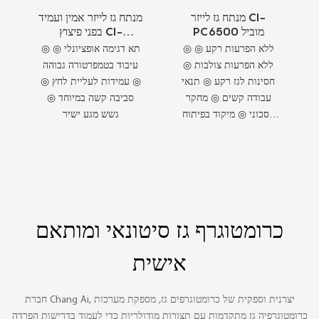
מנתח גז לייזר CI-
מנתח גז לייזר אמין ועמיד
PC6500 מוביל
בפני פיצוץ CI-
PC68/-1
◎ ללא הפרעות רקע ◎
◎ תא דגימה אופציונלי ◎
ללא הפרעות צולבות ◎
עיבוד בטמפרטורה גבוהה
חסינות לגז רקע ◎ תנאי
◎ עמידות לעליית לחץ ◎
עבודה קשים ◎ מחקר
סביבה קשה במיוחד ◎
חסכוני ◎ מיקוד בפיתוח
גשש מגע ישיר
מוצר ◎ מערכת עיצוב
מודולרית
כרומטוגרף גז סיטונאי ומותאם
אישית
חברת Chang Ai, יצרנית וספקית של כרומטוגרפים גז, מספקת מערכות
כרומטוגרפיה גז מתקדמות עם תצורות מודולריות כדי לעמוד בדרישות הפרדה