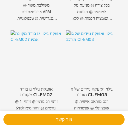
בכל צורה ◎ מניעת נזק
משולבת מאוד ◎
למכשיר ◎ תכונות
ארכיטקטורת ARM
אוטומציה חכמות ◎ ללא
סטנדרטית ◎ טכנולוגיית
נזק מובטח ◎ שני כניסות
ליבת ARM ◎ מחשוב בעל
כבל
ביצועים גבוהים ◎ צריכת
חשמל נמוכה ◎ סגנונות
עיצוב שונים
גילוי ואזעקה ניידים של גז
אזעקת גילוי גז בודד
מורכב CI-EM03
מקוונת CI-EM02
אמינה
◎ דגם מותאם אישית
◎ זיהוי רב-גורמי ◎ זיהוי 1-
אופציונלי ◎ אפשרויות
6 גורמים ◎ זיהוי סימולטני
סוללה מותאמות אישית ◎
◎ זיהוי ריכוז גז ◎ זיהוי
צור קשר
סוללה 5Ah זמינה ◎
טמפרטורה ולחות