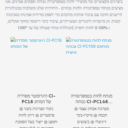
כיצרנים מקצועיים של מכשירי לחות בטמפרטורה גבוהה וספקים אמינים, אנו
מציעים מנתחי טמפרטורה ולחות גבוהים - היחידות שלנו משלבות טכנולוגיית
חיישנים חזקה עם עיבוד אותות מתקדם כדי לספק מדידות אמינות בסביבות
קשות. הן מיועדות לתנורים תעשייתיים, עיבוד כימי ויישומי מחקר אקלים,
וכוללות טווחי פעולה של עד 1300°C ו-0-100% לחות יחסית.
מנתח לחות בטמפרטורה
היגרומטר מסדרת CI-
גבוהה CI-PC168
PC18 של המותג
מותאם אישית
◎ מערכת אבחון עצמי
◎ ניטור מצוינות בשני
חכמה ◎ מיקרו-בקר
פרמטרים ◎ דיוק לחות
דיגיטלי ◎ ביצועים
וחמצן ◎ ייצור בעל הסמכת