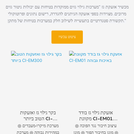
מכשיר אזעקת גז "מערכות גילוי גזים ממוקדות בטיחות עם יכולות ניטור גזים
מרובים. מצוידות בספי אזעקה הניתנים להגדרה, רישום נתונים ופרוטוקולי
תקשורת סטנדרטיים בתעשייה לשילוב חלק במערכות בטיחות של מתקן."
ציטוט עכשיו
אזעקת גילוי גז בודד
בקר גילוי גז ואזעקות
מקוונת CI-EM01
הטוב ביותר CI-
באיכות גבוהה
EM300
◎ עיצוב חיבור נגד הפוכה
◎ מערכת מיקרו-מעבדים
◎ מוגן בחיבור הפוך ◎ מוגן
במהירות גבוהה ◎ מערכת