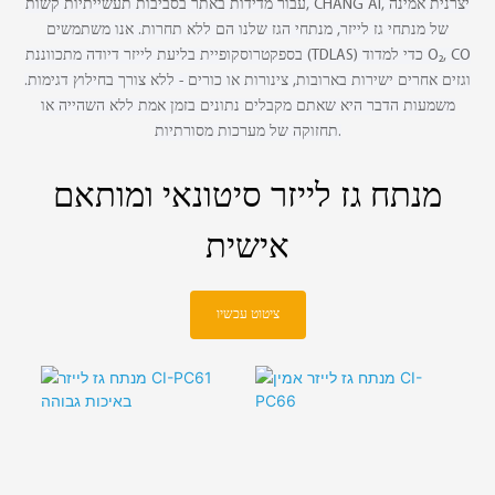
עבור מדידות באתר בסביבות תעשייתיות קשות, CHANG AI, יצרנית אמינה
של מנתחי גז לייזר, מנתחי הגז שלנו הם ללא תחרות. אנו משתמשים
בספקטרוסקופיית בליעת לייזר דיודה מתכווננת (TDLAS) כדי למדוד O₂, CO
וגזים אחרים ישירות בארובות, צינורות או כורים - ללא צורך בחילוץ דגימות.
משמעות הדבר היא שאתם מקבלים נתונים בזמן אמת ללא השהייה או
תחזוקה של מערכות מסורתיות.
מנתח גז לייזר סיטונאי ומותאם
אישית
ציטוט עכשיו