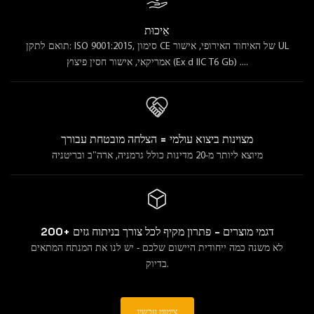
אֵיכוּת
תואם לתקן: ISO 9001:2015, סימון CE של האיחוד האירופי, אישור UL
אמריקאי, אישור חסין פיצוץ (Ex d IIC T6 Gb) ....
מצוינות ביצוא עולמי = הצלחה מובטחת עבורך
מיוצא ליותר מ-20 מדינות כולל גרמניה, ארה"ב ובריטניה
200+ דגמי מוצרים - פתרון מקיף לכל צורך בניתוח גזים
לא משנה כמה ייחודית היישום שלכם - יש לנו את המנתח המתאים
בדיוק.
ציטוט עכשיו