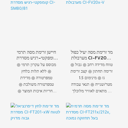
מד זרימת מסה יעיל כפול
חיישן זרימת מסה תרמי
מערבולת CI-FV20x-
קומפקטי-רגיש מסדרת
CI-SM80/81
V
◎ טווח מדידה רחב ◎ גבול
◎ מבוסס על עקרון תרמי
זרימה תחתון ◎ קצב זרימת
◎ ללא תלות בלחץ
גז ◎ מינימום 1.5
טמפרטורה ◎ מדידת
מטר/שנייה ◎ תנאי עבודה
טמפרטורה משולבת ◎
◎ מתאים לאוויר מלוכלך
אחריות איכות המוצר ◎
◎ אוויר דחוס רטוב
איכות תמיד חשובה ◎
פיתוח ארוך טווח ◎ סדרת
CI-SM80