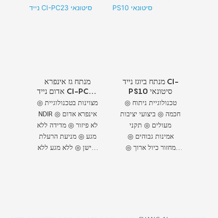
מנתח ביוגז נייד CI-
מנתח גז אינפרא
PS10 סיטונאי
אדום נייד CI-PC23
סיטונאי
◎ טכנולוגיית ניתוח
◎ מצוינות בטכנולוגיית
חכמה ◎ ביצועי יציבות
NDIR ◎ אינפרא אדום
מעולים ◎ תקני
לא פיזור ◎ מדידה ללא
אמינות גבוהים ◎
מגע ◎ מניעת הרעלת
מחזור כיול ארוך ◎
חיישן ◎ ללא מגע ללא
תקני איכות מאושרים
הרעלת
◎ דרישות איכות
גבוהות