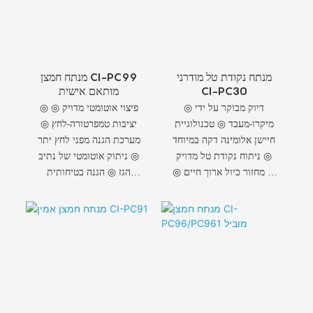
מנתח נקודת טל מודרני
מנתח חמצן CI-PC99
CI-PC30
מותאם אישית
◎ דיוק מבוקר על ידי
◎ פיצוי אוטומטי מדויק ◎
מיקרו-מעבד ◎ טכנולוגיית
יציבות טמפרטורה-לחץ ◎
חיישן אלומינה דקה במיוחד
מערכת הגנה מפני לחץ יתר
◎ ניתוח נקודת טל מדויק
◎ ניתוק אוטומטי של נתיב
◎ מחזור כיול ארוך חיים ◎
הגז ◎ הגנה בטיחותית
אינטליגנציית תצוגה כפולה
דו-צדדית ◎ טכנולוגיית
◎ הגנה על נעילת
סינון מבוססת בינה
תפריטים
מלאכותית ◎ סינון מדויק
של 5 מיקרון