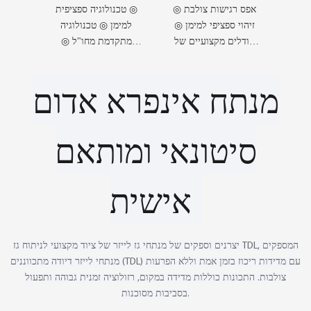
אפס רגישות צולבת ◎
◎ טכנולוגיה ספציפית
זיהוי ספציפי למימן ◎
למימן ◎ טכנולוגיה
מודלים מקצועיים של
מתקדמת מחו"ל ◎
מעצבים
אבטחת איכות CHANG
AI
מנתח אינפרא אדום
סיטונאי ומותאם
אישית
יצרנים וספקים של מנתחי גז לייזר של ציוד מקצועי לניתוח גז TDL, המספקים
מנתחי לייזר דיודה מתכווננים (TDL) עם מדידות ריכוז בזמן אמת וללא הפרעות
צולבות. התכונות כוללות מדידה במקום, רזולוציה זמנית גבוהה ותפעול
בסביבות מסוכנות.