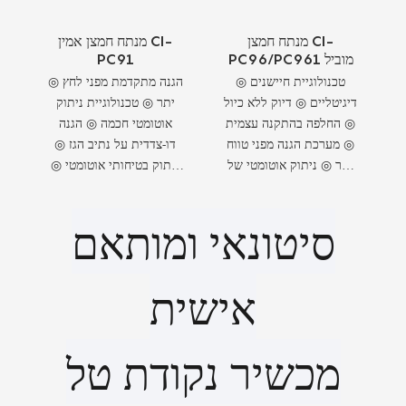
מנתח חמצן CI-
מנתח חמצן אמין CI-
PC96/PC961 מוביל
PC91
◎ טכנולוגיית חיישנים
◎ הגנה מתקדמת מפני לחץ
דיגיטליים ◎ דיוק ללא כיול
יתר ◎ טכנולוגיית ניתוק
◎ החלפה בהתקנה עצמית
אוטומטי חכמה ◎ הגנה
◎ מערכת הגנה מפני טווח
דו-צדדית על נתיב הגז ◎
יתר ◎ ניתוק אוטומטי של
ניתוק בטיחותי אוטומטי ◎
נתיב הגז ◎ הגנה כפולה על
חיישן חכם להגנה על תא
תא המדידה
הגז ◎ גלאי גז בטיחותי
סיטונאי ומותאם
מתקדם ◎ מנתח גזים עם
הגנה אוטומטית ◎ מערכת
בקרת לחץ חכמה
אישית
מכשיר נקודת טל