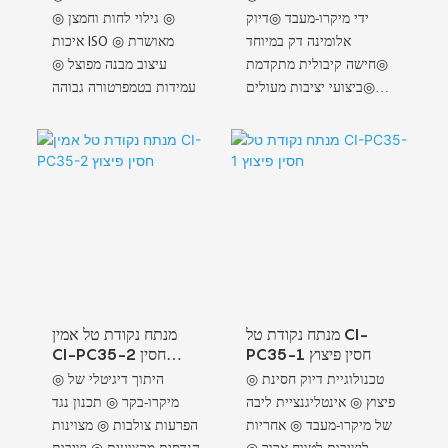
ידי מיקרו-מעבד ◎דיוק
◎ גילוי לחות וחמצן ◎
אלומינה דק במיוחד
איכות ISO מאושרת ◎
◎חישה קיבולית מתקדמת
עיצוב מבנה מפוצל ◎
◎ביצועי יציבות מעולים
עמידות בטמפרטורה גבוהה
◎מרווחי כיול מורחבים
מנתח נקודת טל CI-
מנתח נקודת טל אמין
PC35-1 חסין פיצוץ
CI-PC35-2 חסין
פיצוץ
◎ טכנולוגיית דיוק חסינת
◎ היתוך דיגיטלי של
פיצוץ ◎ אינטליגנציית ליבה
מיקרו-בקר ◎ תכנון נגד
של מיקרו-מעבד ◎ אחריות
הפרעות צולבות ◎ מצוינות