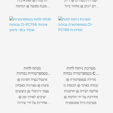
ועמידות מעולים ◎ דיוק
איכות ISO ◎ חדשנות
זרם יונים ◎ מחזור כיול
במבנה מפוצל ◎ הנדסת
מורחב
חומרים בטמפרטורה גבוהה
◎ יכולת בסביבה קיצונית
◎ פרוטוקול תקשורת
מאובטח ◎ צימוד משדר
בלעדי
מערכת ניתוח לחות
מנתח לחות
בטמפרטורה גבוהה CI-
בטמפרטורות גבוהות
PC196 מודרנית
CI-PC156 איכותי
◎ מדידה בטמפרטורה
◎ אינטליגנציה חסינת
ועמיד בפני פיצוץ
גבוהה באתר ◎ הכנסת גז
פיצוץ ◎ מצוינות באבחון
פליטה ישירה ◎ חדשנות
עצמי דיגיטלי ◎ ביצועים
מודרכת על ידי הלקוח ◎
יציבים לאורך זמן ◎
מערכת כיול אוטומטית
אחריות על חיי שירות
מורחבים ◎ דיוק חיישן זרם