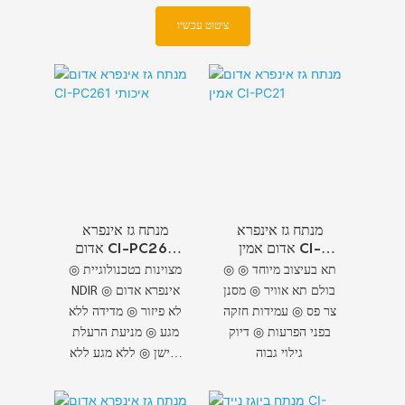
ציטוט עכשיו
מנתח גז אינפרא
מנתח גז אינפרא
אדום אמין CI-
אדום CI-PC261
PC21
איכותי
◎ תא בעיצוב מיוחד ◎
◎ מצוינות בטכנולוגיית
בולם תא אוויר ◎ מסנן
NDIR ◎ אינפרא אדום
צר פס ◎ עמידות חזקה
לא פיזור ◎ מדידה ללא
בפני הפרעות ◎ דיוק
מגע ◎ מניעת הרעלת
גילוי גבוה
חיישן ◎ ללא מגע ללא
הרעלת ◎ אחריות
לאיכות הגבוהה ביותר