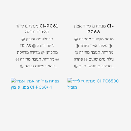
מנתח גז לייזר אמין CI-
מנתח גז לייזר CI-PC61
PC66
באיכות גבוהה
◎ מנתח מקצועי מתקדם
◎ טכנולוגיית עקרון
◎ עיצוב אמין ביותר ◎
TDLAS ◎ לייזר דיודה
מהירות תגובה מהירה ◎
מתכוונן ◎ מדידה מדויקת
גילוי גזים שונים ◎ פתרון
◎ מהירות תגובה מהירה ◎
לתהליכים תעשייתיים ◎
זיהוי רגישות גבוהה ◎
ביצועי שיא בתעשייה ◎
יציבות ואמינות ◎ הבטחה
שירות איכותי של CHANG
לאיכות גבוהה
AI