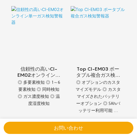
ジー ◎ 高性能コンピュ
能 ◎ 損傷なし保証 ◎ 2
ーティング ◎ 低消費電
つのケーブルインレッ
力 ◎ 多様な設計スタイ
ト
ル
信頼性の高いCI-
Top CI-EM03 ポー
EM02オンライン単
タブル複合ガス検知
一ガス検知警報器
警報器
◎ 多要素検知 ◎ 1～6
◎ オプションのカスタ
要素検知 ◎ 同時検知
マイズモデル ◎ カスタ
◎ ガス濃度検知 ◎ 温
マイズされたバッテリ
度湿度検知
ーオプション ◎ 5Ahバ
ッテリー利用可能 ◎
10Ah電源オプション ◎
30Ahバッテリー容量 ◎
お問い合わせ
50Ah高容量 ◎ ポリマ