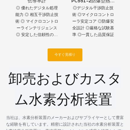
伝導率計
PC551-2防爆型熱伝
導率計
◎ 優れたデジタル処理
◎デジタル干渉防止技
能力 ◎ 相互干渉防止技
術 ◎マイクロコントロ
術 ◎ マイクロコントロ
ーラ安定コア ◎防爆安
ーラインテリジェンス
全設計 ◎厳格な試験基
◎ 安定した信頼性の高
準 ◎一貫した品質保証
いパフォーマンス ◎ 卓
越した国際品質
今すぐ見積り
卸売およびカスタ
ム水素分析装置
当社は、水素分析装置のメーカーおよびサプライヤーとして豊富
な経験を有しています。精密に設計された当社の水素分析装置と