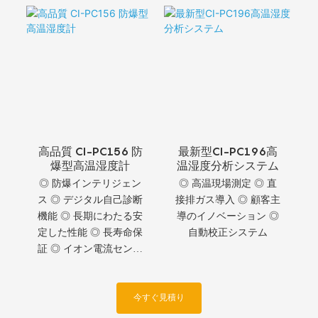
限環境対応 ◎ 安全な通
校正サイクル
信プロトコル ◎ 専用ト
ランスミッターペアリ
ング
高品質 CI-PC156 防
最新型CI-PC196高
爆型高温湿度計
温湿度分析システム
◎ 防爆インテリジェン
◎ 高温現場測定 ◎ 直
ス ◎ デジタル自己診断
接排ガス導入 ◎ 顧客主
機能 ◎ 長期にわたる安
導のイノベーション ◎
定した性能 ◎ 長寿命保
自動校正システム
証 ◎ イオン電流センサ
ーの精度
今すぐ見積り