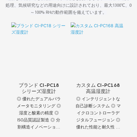
処理、気候研究などの用途向けに設計されており、最大1300℃、0
～100% RHの動作範囲を備えています。
ブランド CI-PC18
カスタム CI-PC168
シリーズ湿度計
高温湿度計
◎ 優れたデュアルパラ
◎ インテリジェントな
メータモニタリング ◎
自己診断システム ◎ マ
湿度と酸素の精度 ◎
イクロコントローラデ
ISO品質認証製造 ◎ 分
ジタルフュージョン ◎
割構造イノベーション
優れた性能と耐久性 ◎
◎ 高温材料工学 ◎ 極
イオン電流精度 ◎ 長い