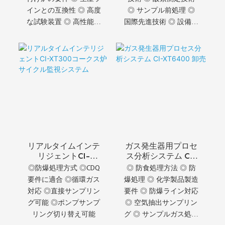
インとの互換性 ◎ 高度
◎ サンプル前処理 ◎
な試験装置 ◎ 高性能保
国際先進技術 ◎ 設備完
証 ◎ 一貫した品質の確
全精製
保
リアルタイムインテ
ガス発生器用プロセ
リジェントCI-
ス分析システム CI-
XT300コークス炉
XT6400 卸売
◎防爆処理方式 ◎CDQ
◎ 防食処理方法 ◎ 防
サイクル監視システ
要件に適合 ◎循環ガス
爆処理 ◎ 化学製品製造
ム
対応 ◎直接サンプリン
要件 ◎ 防爆ライン対応
グ可能 ◎ポンプサンプ
◎ 空気抽出サンプリン
リング切り替え可能
グ ◎ サンプルガス処理