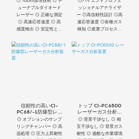
◎ TDLAS原理技術 ◎ チ
◎ハイエンドプロフェ
ューナブルダイオード
ッショナルアナライザ
レーザー ◎ 正確な測定
ー ◎高信頼性設計 ◎高
◎ 高速応答速度 ◎ 高
速応答速度 ◎各種ガス
感度検出 ◎ 安定性と信
検知 ◎産業プロセスソ
頼性 ◎ 高品質保証
リューション ◎最高の
産業パフォーマンス
◎CHANG AI品質サービ
ス
信頼性の高いCI-
トップ CI-PC6500
PC68/-1防爆型レー
レーザーガス分析装
ザーガス分析装置
置
◎ オプションのサンプ
◎ 背景干渉なし ◎ 相
リングチャンバー ◎ 高
互干渉なし ◎ 背景ガス
温処理 ◎ 圧力上昇耐性
耐性 ◎ 過酷な作業環境