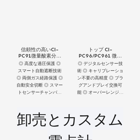
信頼性の高いCI-
トップ CI-
PC91微量酸素分析
PC96/PC961 微量
装置
酸素分析装置
◎ 高度な過圧保護 ◎
◎ デジタルセンサー技
スマート自動遮断技術
術 ◎ キャリブレーショ
◎ 両側ガス経路保護 ◎
ン不要の高精度 ◎ プラ
自動安全切断 ◎ スマー
グアンドプレイ交換可
トセンサーチャンバー
能 ◎ オーバーレンジ保
ガード ◎ 高度な安全ガ
護システム ◎ 自動ガス
ス検知器 ◎ 自動保護ガ
パスカットオフ ◎ デュ
卸売とカスタム
ス分析装置 ◎ スマート
アルサイドチャンバー
圧力制御システム
保護