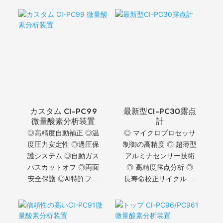
カスタム CI-PC99
最新型CI-PC30露点
微量酸素分析装置
計
◎高精度自動補正 ◎温
◎ マイクロプロセッサ
度圧力安定性 ◎過圧保
制御の高精度 ◎ 超薄型
護システム ◎自動ガス
アルミナセンサー技術
パスカットオフ ◎両面
◎ 高精度露点分析 ◎
安全保護 ◎AI特許フィ
長寿命校正サイクル ◎
ルター技術 ◎5μm精密
デュアルディスプレイ
ろ過
インテリジェンス ◎ メ
ニューロック保護