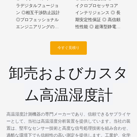
ラデジタルフュージョ
イクロプロセッサコア
ン ◎相互干渉防止設計
インテリジェンス ◎ 長
◎プロフェッショナル
期安定性保証 ◎ 高信頼
エンジニアリングの卓
性性能 ◎ 超薄型静電容
越性 ◎デジタル処理の
量式精密 ◎ 長期校正サ
安定性
イクル
今すぐ見積り
卸売およびカスタ
ム高温湿度計
高温湿度計測機器の専門メーカーであり、信頼できるサプライヤ
ーとして、当社は高温湿度分析装置を提供しています。当社の装
置は、堅牢なセンサー技術と高度な信号処理技術を組み合わせ、
過酷な環境下でも信頼性の高い測定を提供します。工業炉、化学