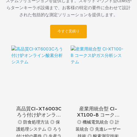
ステムソリューションを提供します。スキッドマウント型CEMSか
らターンキーラボ設備まで、お客様の特定の要件に合わせて設計
された包括的な測定ソリューションを提供します。
今すぐ見積り
高品質CI-XT6003C
産業用統合型 CI-
ろう付け炉オンライ
XT100-B コークス
ン酸素分析システム
炉ガス分析システム
◎ 防食処理方法 ◎ 保
◎ 機械電気統合 ◎ 計
護処理システム ◎ ろう
装統合 ◎ 先進レーザー
付け炉の要件 ◎ 生産ラ
技術 ◎ 酸素測定技術