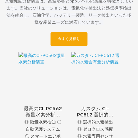
水素純度分析装置は、高速応答とppbレベルの感度を特徴としてい
ます。当社のソリューションは、電気化学検出法と熱伝導率検出
法を統合し、石油化学、バッテリー製造、リーク検出といった多
様な産業ニーズに対応しています。
今すぐ見積り
最高のCI-PC562
カスタム CI-
微量水素分析装
PC512 選択的水
置
素含有量分析装
◎ 微量水素検知 ◎
◎ 選択的水素検出
置
自動保護システム
◎ ゼロクロス感度
◎ スマートエアポ
◎ 水素専用センサ