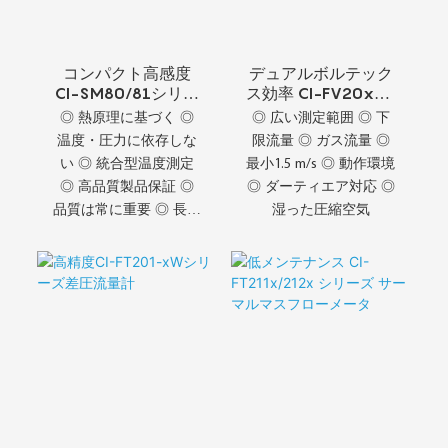
コンパクト高感度
デュアルボルテック
CI-SM80/81シリー
ス効率 CI-FV20x-V
ズ熱式質量流量セン
デュアルボルテック
◎ 熱原理に基づく ◎
◎ 広い測定範囲 ◎ 下
サ
ス質量流量計
温度・圧力に依存しな
限流量 ◎ ガス流量 ◎
い ◎ 統合型温度測定
最小1.5 m/s ◎ 動作環境
◎ 高品質製品保証 ◎
◎ ダーティエア対応 ◎
品質は常に重要 ◎ 長期
湿った圧縮空気
開発 ◎ CI-SM80シリー
ズ