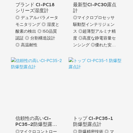
ブランド CI-PC18
最新型CI-PC30露点
シリーズ湿度計
計
◎ デュアルパラメータ
◎マイクロプロセッサ
モニタリング ◎ 湿度と
駆動型インテリジェン
酸素の検出 ◎ ISO品質
ス ◎超薄型アルミナ精
認証 ◎ 分割構造設計
度 ◎高度な静電容量セ
◎ 高温耐性
ンシング ◎優れた安定
性 ◎長い校正間隔
信頼性の高いCI-
トップ CI-PC35-1
PC35-2防爆型露点
防爆型露点計
計
◎マイクロコントロー
◎ 防爆精密技術 ◎ マ