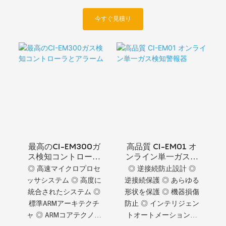
今すぐ見積り
最高のCI-EM300ガ
高品質 CI-EM01 オ
ス検知コントローラ
ンライン単一ガス検
とアラーム
知警報器
◎ 高速マイクロプロセ
◎ 逆接続防止設計 ◎
ッサシステム ◎ 高度に
逆接続保護 ◎ あらゆる
統合されたシステム ◎
形状を保護 ◎ 機器損傷
標準ARMアーキテクチ
防止 ◎ インテリジェン
ャ ◎ ARMコアテクノロ
トオートメーション機