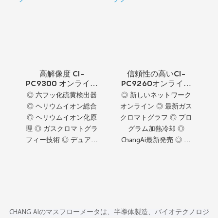
高解像度 CI-
信頼性の高いCI-
PC9300 オンライン
PC9260オンライン
ガスクロマトグラフ
ガスクロマトグラフ
◎ 六フッ化硫黄検出器
◎ 新しいネットワーク
◎ ヘリウムイオン総合
オンライン ◎ 最新ガス
◎ ヘリウムイオン化原
クロマトグラフ ◎ プロ
理 ◎ ガスクロマトグラ
グラム加熱冷却 ◎
フィー技術 ◎ デュアル
ChangAi最新発売 ◎ 自
ヘリウム検出器
動サンプリングシステ
ム ◎ PDHID/PED検出器
◎ オプション機器の選
択
CHANG AIのマスフローメータは、半導体製造、バイオテクノロジ