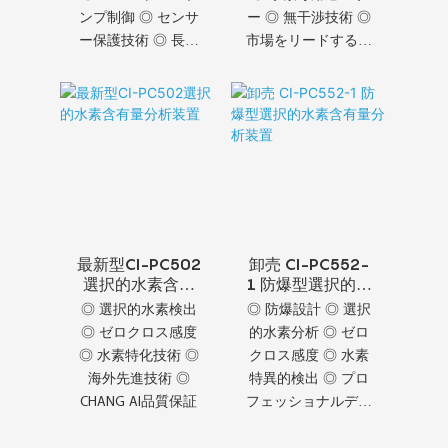
ンプ制御 ◎ センサ
ー ◎ 無干渉技術 ◎
ー保護技術 ◎ 長寿
市場をリードする機
命
能 ◎ 卓越した市場
パフォーマンス
最新型CI-PC502
卸売 CI-PC552-
選択的水素含有
1 防爆型選択的水
量分析装置
素含有量分析装
◎ 選択的水素検出
◎ 防爆設計 ◎ 選択
置
◎ ゼロクロス感度
的水素分析 ◎ ゼロ
◎ 水素特化技術 ◎
クロス感度 ◎ 水素
海外先進技術 ◎
特異的検出 ◎ プロ
CHANG AI品質保証
フェッショナルデザ
イナーモデル