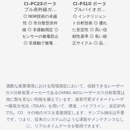
CI-PC23ポータ
CI-PS10 ポータ
ブル赤外線ガス
ブルバイオガス
分析計の卸売
分析装置 卸売
◎ NDIR技術の卓越
◎ インテリジェン
性 ◎ 非分散型赤外
ト分析技術 ◎ 優れ
線 ◎ 非接触測定 ◎
た安定性 ◎ 高い信
センサーの被毒防止
頼性基準 ◎ 長い校
◎ 非接触で被毒な
正サイクル ◎ 品質
し
基準認証 ◎ 高い品
質要件
過酷な産業環境における現場測定において、信頼できるレーザー
ガス分析装置メーカーであるCHANG AIのレーザーガス分析装置は
他に類を見ない性能を備えています。波長可変ダイオードレーザ
ー吸収分光法（TDLAS）を用いて、煙道、パイプライン、反応炉内
でO₂、CO、その他のガスを直接測定します。サンプル抽出は不要
です。つまり、従来のシステムのような遅延やメンテナンスなし
に、リアルタイムデータを取得できます。