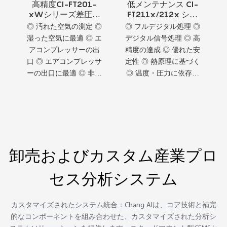
高精度CI-FT201-
低メンテナンス CI-
xWシリーズ差圧流
FT211x/212x シリ
量計
ーズ サーマルマスフ
◎ 汚れた空気の測定 ◎
◎ フルデジタル処理 ◎
ローメータ
湿った空気に最適 ◎ エ
デジタル信号処理 ◎ 高
アコンプレッサーの出
精度の達成 ◎ 優れた安
口 ◎ エアコンプレッサ
定性 ◎ 熱原理に基づく
ーの出口に最適 ◎ 非常
◎ 温度・圧力に依存し
に高い感度
ない ◎ 統合温度測定
卸売およびカスタム産業プロ
セス分析システム
カスタマイズされたシステム統合：Chang AIは、コア技術と補完
的なコンポーネントを組み合わせた、カスタマイズされた分析シ