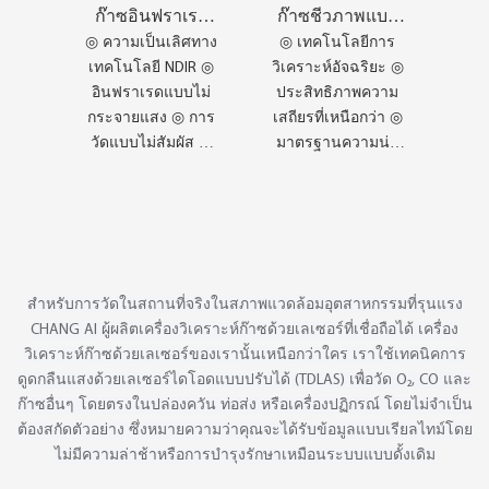
ก๊าซอินฟราเรด
ก๊าซชีวภาพแบบ
แบบพกพาสำหรับ
พกพา CI-PS10
◎ ความเป็นเลิศทาง
◎ เทคโนโลยีการ
ขายส่ง รุ่น CI-
สำหรับขายส่ง
เทคโนโลยี NDIR ◎
วิเคราะห์อัจฉริยะ ◎
PC23
อินฟราเรดแบบไม่
ประสิทธิภาพความ
กระจายแสง ◎ การ
เสถียรที่เหนือกว่า ◎
วัดแบบไม่สัมผัส ◎
มาตรฐานความน่า
การป้องกันการปน
เชื่อถือสูง ◎ รอบการ
เปื้อนของเซ็นเซอร์
สอบเทียบที่ยาวนาน
◎ ไม่สัมผัส ไม่เป็น
◎ ได้รับการรับรอง
พิษ
มาตรฐานคุณภาพ ◎
ข้อกำหนดคุณภาพสูง
สำหรับการวัดในสถานที่จริงในสภาพแวดล้อมอุตสาหกรรมที่รุนแรง
CHANG AI ผู้ผลิตเครื่องวิเคราะห์ก๊าซด้วยเลเซอร์ที่เชื่อถือได้ เครื่อง
วิเคราะห์ก๊าซด้วยเลเซอร์ของเรานั้นเหนือกว่าใคร เราใช้เทคนิคการ
ดูดกลืนแสงด้วยเลเซอร์ไดโอดแบบปรับได้ (TDLAS) เพื่อวัด O₂, CO และ
ก๊าซอื่นๆ โดยตรงในปล่องควัน ท่อส่ง หรือเครื่องปฏิกรณ์ โดยไม่จำเป็น
ต้องสกัดตัวอย่าง ซึ่งหมายความว่าคุณจะได้รับข้อมูลแบบเรียลไทม์โดย
ไม่มีความล่าช้าหรือการบำรุงรักษาเหมือนระบบแบบดั้งเดิม