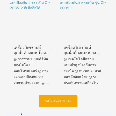
อุณหภูมิสูง
เสถียรที่เหนือกว่า ◎ช่วง
เวลาการสอบเทียบที่
ยาวนานขึ้น
เครื่องวิเคราะห์
เครื่องวิเคราะห์
จุดน้ำค้างแบบป้องกัน
จุดน้ำค้างแบบป้องกัน
การระเบิด CI-PC35-
การระเบิด รุ่น CI-
◎ การรวมระบบดิจิทัล
◎ เทคโนโลยีความ
2 ที่เชื่อถือได้
PC35-1
ของไมโคร
แม่นยำสูงป้องกันการ
คอนโทรลเลอร์ ◎ การ
ระเบิด ◎ หน่วยประมวล
ออกแบบป้องกันการ
ผลหลักอัจฉริยะ ◎ รับ
รบกวนข้ามระบบ ◎
ประกันความเสถียรใน
ความเป็นเลิศทาง
ระยะยาว ◎
วิศวกรรมระดับมืออาชีพ
ประสิทธิภาพความน่า
◎ ความเสถียรในการ
เชื่อถือสูง ◎ ความ
ขอใบเสนอราคาเลย
ประมวลผลดิจิทัล
แม่นยำแบบคาปาซิทีฟ
บางเฉียบ ◎ รอบการ