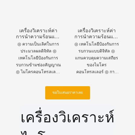
เครื่องวิเคราะห์ค่า
เครื่องวิเคราะห์ค่า
การนำความร้อนแบบ
การนำความร้อนแบบ
กำหนดเอง CI-PC58
ป้องกันการระเบิด CI-
◎ ความเป็นเลิศในการ
◎ เทคโนโลยีป้องกันการ
PC551-2 ที่เชื่อถือได้
ประมวลผลดิจิทัล ◎
รบกวนแบบดิจิทัล ◎
เทคโนโลยีป้องกันการ
แกนควบคุมความเสถียร
รบกวนข้ามช่องสัญญาณ
ของไมโคร
◎ ไมโครคอนโทรลเลอร์
คอนโทรลเลอร์ ◎ การ
อัจฉริยะ ◎ ประสิทธิภาพ
ออกแบบเพื่อความ
การทำงานที่เสถียรและ
ปลอดภัยป้องกันการ
เชื่อถือได้ ◎ คุณภาพ
ระเบิด ◎ มาตรฐานการ
ขอใบเสนอราคาเลย
ระดับสากลที่ยอดเยี่ยม
ทดสอบที่เข้มงวด ◎ การ
รับประกันคุณภาพที่
เครื่องวิเคราะห์
สม่ำเสมอ