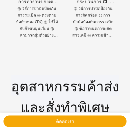
การทำงานของเตา
กระบวนการ CI-
โค้กอัจฉริยะแบบเรี
XT6400 สำหรับ
◎ วิธีการบำบัดป้องกัน
◎ วิธีการบำบัดป้องกัน
ยลไทม์ CI-XT300
เครื่องกำเนิดก๊าซแบบ
การระเบิด ◎ ตรงตาม
การกัดกร่อน ◎ การ
ขายส่ง
ข้อกำหนด CDQ ◎ ใช้ได้
บำบัดป้องกันการระเบิด
กับก๊าซหมุนเวียน ◎
◎ ข้อกำหนดการผลิต
สามารถสุ่มตัวอย่าง
สารเคมี ◎ ความเข้ากัน
โดยตรงได้ ◎ สามารถ
ได้กับสายการผลิต
สลับการสุ่มตัวอย่างด้วย
ป้องกันการระเบิด ◎ การ
ปั๊มได้
สุ่มตัวอย่างโดยการดูด
อากาศ ◎ การประมวล
ผลก๊าซตัวอย่าง ◎ ก๊าซ
ตัวอย่างที่ผ่านการกรอง
อุตสาหกรรมค้าส่ง
และสั่งทำพิเศษ
อุปกรณ์ตรวจจับ
ติดต่อเรา