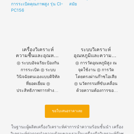
วิศวกรรมวัสดุที่ทนต่อ
เทียบที่ยาวนานขึ้น
อุณหภูมิสูง ◎ ความ
สามารถในการใช้งาน
ในสภาพแวดล้อมสุดขั้ว
◎ โปรโตคอลการ
สื่อสารที่ปลอดภัย ◎ การ
จับคู่ตัวส่งสัญญาณแบบ
เครื่องวิเคราะห์
ระบบวิเคราะห์
พิเศษ
ความชื้นและอุณหภูมิ
อุณหภูมิและความชื้น
สูงแบบป้องกันการ
สูง CI-PC196 ที่ทัน
◎ ระบบอัจฉริยะป้องกัน
◎ การวัดอุณหภูมิสูง ณ
ระเบิดคุณภาพสูง รุ่น
สมัย
การระเบิด ◎ ระบบ
จุดใช้งาน ◎ การวัด
CI-PC156
วินิจฉัยตนเองแบบดิจิทัล
โดยตรงผ่านก๊าซไอเสีย
ที่ยอดเยี่ยม ◎
◎ นวัตกรรมที่ขับเคลื่อน
ประสิทธิภาพการทำงาน
ด้วยความต้องการของ
ที่เสถียรยาวนาน ◎ รับ
ลูกค้า ◎ ระบบสอบเทียบ
ประกันอายุการใช้งานที่
อัตโนมัติ
ยาวนานขึ้น ◎ เซ็นเซอร์
ขอใบเสนอราคาเลย
กระแสไอออนที่มีความ
แม่นยำสูง
ในฐานะผู้ผลิตเครื่องวิเคราะห์ค่าการนำความร้อนชั้นนำ เครื่อง