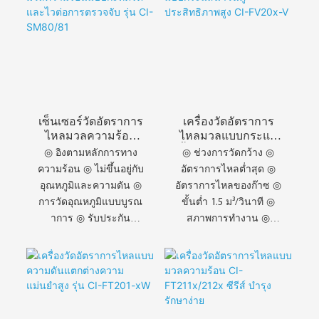
เซ็นเซอร์วัดอัตราการ
เครื่องวัดอัตราการ
ไหลมวลความร้อน
ไหลมวลแบบกระแส
แบบกะทัดรัดและไว
น้ำวนคู่ประสิทธิภาพ
◎ อิงตามหลักการทาง
◎ ช่วงการวัดกว้าง ◎
ต่อการตรวจจับ รุ่น
สูง CI-FV20x-V
ความร้อน ◎ ไม่ขึ้นอยู่กับ
อัตราการไหลต่ำสุด ◎
CI-SM80/81
อุณหภูมิและความดัน ◎
อัตราการไหลของก๊าซ ◎
การวัดอุณหภูมิแบบบูรณ
ขั้นต่ำ 1.5 ม³/วินาที ◎
าการ ◎ รับประกัน
สภาพการทำงาน ◎
คุณภาพสินค้า ◎
เหมาะสำหรับอากาศ
คุณภาพคือสิ่งสำคัญที่สุด
สกปรก ◎ อากาศอัดชื้น
เสมอ ◎ การพัฒนาใน
ระยะยาว ◎ ซีรี่ส์ CI-
SM80