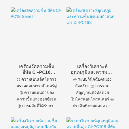
เครื่องวัดความชื้น
เครื่องวิเคราะห์
ยี่ห้อ CI-PC18
อุณหภูมิและความชื้น
Series
สูงแบบกำหนดเอง
◎ ความเป็นเลิศในการ
◎ ระบบวินิจฉัยตนเอง
CI-PC168
ตรวจสอบพารามิเตอร์คู่
อัจฉริยะ ◎ การรวม
◎ ความแม่นยำของ
สัญญาณดิจิทัลด้วย
ความชื้นและออกซิเจน
ไมโครคอนโทรลเลอร์ ◎
◎ การผลิตที่ได้รับการ
ประสิทธิภาพและความ
รับรองคุณภาพ ISO ◎
ทนทานที่เหนือกว่า ◎
นวัตกรรมโครงสร้าง
ความแม่นยำของกระแส
แบบแยกส่วน ◎
ไอออน ◎ รอบการสอบ