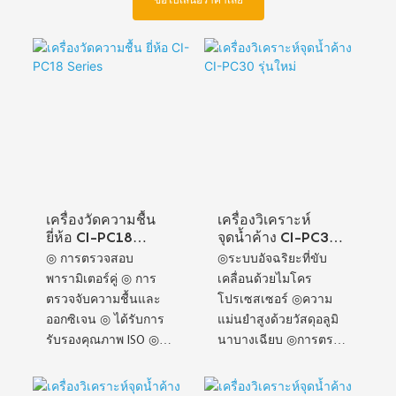
ขอใบเสนอราคาเลย
เครื่องวัดความชื้น
เครื่องวิเคราะห์
ยี่ห้อ CI-PC18
จุดน้ำค้าง CI-PC30
Series
รุ่นใหม่
◎ การตรวจสอบ
◎ระบบอัจฉริยะที่ขับ
พารามิเตอร์คู่ ◎ การ
เคลื่อนด้วยไมโคร
ตรวจจับความชื้นและ
โปรเซสเซอร์ ◎ความ
ออกซิเจน ◎ ได้รับการ
แม่นยำสูงด้วยวัสดุอลูมิ
รับรองคุณภาพ ISO ◎
นาบางเฉียบ ◎การตรวจ
การออกแบบโครงสร้าง
จับแบบคาปาซิทีฟขั้นสูง
แบบแยกส่วน ◎ ทนต่อ
◎ประสิทธิภาพความ