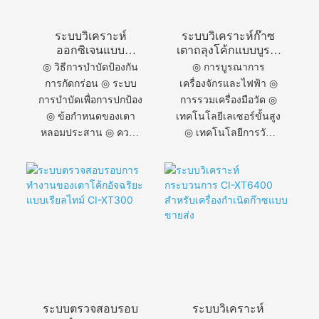
ระบบวิเคราะห์
ระบบวิเคราะห์ก๊าซ
ออกซิเจนแบบ
เตาถลุงโค้กแบบบูรณ
ออนไลน์สำหรับเตา
าการระดับ
◎ วิธีการบำบัดป้องกัน
◎ การบูรณาการ
หลอมประสาน
อุตสาหกรรม CI-
การกัดกร่อน ◎ ระบบ
เครื่องจักรและไฟฟ้า ◎
คุณภาพสูง CI-
XT100-B
การบำบัดเพื่อการปกป้อง
การรวมเครื่องมือวัด ◎
XT6003C
◎ ข้อกำหนดของเตา
เทคโนโลยีเลเซอร์ขั้นสูง
หลอมประสาน ◎ ความ
◎ เทคโนโลยีการวัด
เข้ากันได้กับสายการผลิต
ออกซิเจน ◎ การเตรียม
◎ อุปกรณ์ทดสอบขั้นสูง
ตัวอย่างก่อนการ
◎ รับประกัน
วิเคราะห์ ◎ เทคโนโลยี
ประสิทธิภาพสูง ◎ รับ
ขั้นสูงระดับสากล ◎ การ
ประกันคุณภาพสม่ำเสมอ
ทำให้บริสุทธิ์ของอุปกรณ์
อย่างสมบูรณ์
ระบบตรวจสอบรอบ
ระบบวิเคราะห์