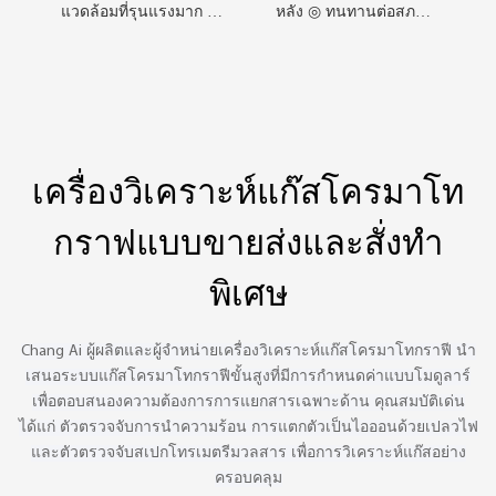
แวดล้อมที่รุนแรงมาก ◎
หลัง ◎ ทนทานต่อสภาพ
หัววัดแบบสัมผัสโดยตรง
การทำงานที่รุนแรง ◎
การวิจัยที่คุ้มค่า ◎ เน้น
การพัฒนาผลิตภัณฑ์ ◎
ระบบการออกแบบแบบ
โมดูลาร์
เครื่องวิเคราะห์แก๊สโครมาโท
กราฟแบบขายส่งและสั่งทำ
พิเศษ
Chang Ai ผู้ผลิตและผู้จำหน่ายเครื่องวิเคราะห์แก๊สโครมาโทกราฟี นำ
เสนอระบบแก๊สโครมาโทกราฟีขั้นสูงที่มีการกำหนดค่าแบบโมดูลาร์
เพื่อตอบสนองความต้องการการแยกสารเฉพาะด้าน คุณสมบัติเด่น
ได้แก่ ตัวตรวจจับการนำความร้อน การแตกตัวเป็นไอออนด้วยเปลวไฟ
และตัวตรวจจับสเปกโทรเมตรีมวลสาร เพื่อการวิเคราะห์แก๊สอย่าง
ครอบคลุม