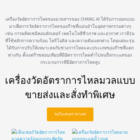
ตรวจจับฮีเลียมคู่
ChangAi ◎ ระบบเก็บ
ตัวอย่างอัตโนมัติ ◎
เครื่องตรวจจับ
เครื่องวัดอัตราการไหลของมวลสารของ CHANG AI ได้รับการออกแบบ
PDHID/PED ◎ ตัวเลือก
มาเพื่อการวัดอัตราการไหลของก๊าซที่แม่นยำในอุตสาหกรรมต่างๆ
อุปกรณ์เสริม
เช่น การผลิตเซมิคอนดักเตอร์ เทคโนโลยีชีวภาพ และอวกาศ เรามีรุ่น
ที่ใช้หลักการความร้อน โคริโอลิส และความดันแตกต่าง โดยแต่ละรุ่น
ได้รับการปรับให้เหมาะสมกับช่วงการไหลและประเภทของก๊าซที่แตก
ต่างกัน ตั้งแต่ก๊าซสอบเทียบที่มีอัตราการไหลต่ำไปจนถึงกระแสของ
กระบวนการที่มีอัตราการไหลสูง
เครื่องวัดอัตราการไหลมวลแบบ
ขายส่งและสั่งทำพิเศษ
ขอใบเสนอราคาเลย