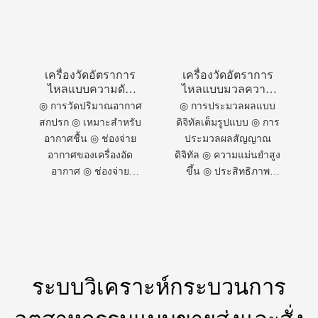
เครื่องวัดอัตราการ
เครื่องวัดอัตราการ
ไหลแบบความดัน
ไหลแบบมวลความ
แตกต่างความแม่นยำ
ร้อน CI-
◎ การวัดปริมาณอากาศ
◎ การประมวลผลแบบ
สูง รุ่น CI-FT201-
FT211x/212x ซีรีส์
สกปรก ◎ เหมาะสำหรับ
ดิจิทัลเต็มรูปแบบ ◎ การ
xW
บำรุงรักษาง่าย
อากาศชื้น ◎ ช่องจ่าย
ประมวลผลสัญญาณ
อากาศของเครื่องอัด
ดิจิทัล ◎ ความแม่นยำสูง
อากาศ ◎ ช่องจ่าย
ขึ้น ◎ ประสิทธิภาพ
อากาศที่เหมาะสมที่สุด
ความเสถียรที่ดีขึ้น ◎ อิง
◎ ความไวสูงมาก
ตามหลักการทางความ
ร้อน ◎ ไม่ขึ้นอยู่กับ
อุณหภูมิและความดัน ◎
การวัดอุณหภูมิแบบบูรณ
าการ
ระบบวิเคราะห์กระบวนการ
อุตสาหกรรมแบบขายส่งและสั่ง