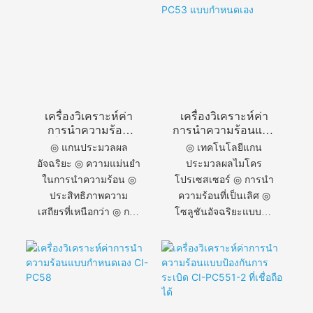
เครื่องวิเคราะห์ค่า
เครื่องวิเคราะห์ค่า
การนำความร้อน
การนำความร้อนแบบ
ยี่ห้อ CI-PC511
พกพา CI-PC53 แบบ
◎ แกนประมวลผล
◎ เทคโนโลยีแกน
กำหนดเอง
อัจฉริยะ ◎ ความแม่นยำ
ประมวลผลไมโคร
ในการนำความร้อน ◎
โปรเซสเซอร์ ◎ การนำ
ประสิทธิภาพความ
ความร้อนที่เป็นเลิศ ◎
เสถียรที่เหนือกว่า ◎ การ
โซลูชันอัจฉริยะแบบพก
วัดความแม่นยำสูง ◎
พา ◎ ความเสถียรและ
ช่วงเวลาการสอบเทียบที่
ความแม่นยำที่เหนือกว่า
ยาวนานขึ้น