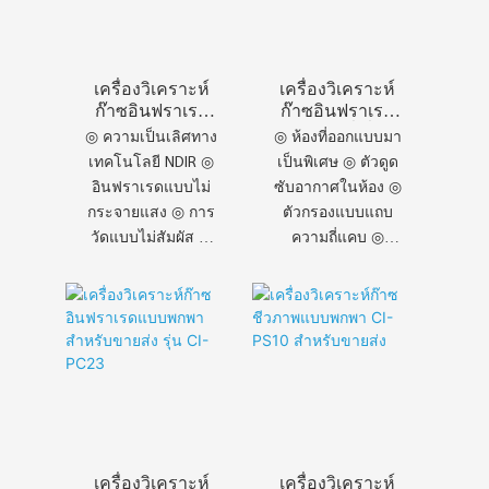
เครื่องวิเคราะห์
เครื่องวิเคราะห์
ก๊าซอินฟราเรด
ก๊าซอินฟราเรด
คุณภาพสูง CI-
CI-PC21 ที่เชื่อถือ
◎ ความเป็นเลิศทาง
◎ ห้องที่ออกแบบมา
PC261
ได้
เทคโนโลยี NDIR ◎
เป็นพิเศษ ◎ ตัวดูด
อินฟราเรดแบบไม่
ซับอากาศในห้อง ◎
กระจายแสง ◎ การ
ตัวกรองแบบแถบ
วัดแบบไม่สัมผัส ◎
ความถี่แคบ ◎
ป้องกันการปนเปื้อน
ป้องกันการรบกวนได้
ของเซ็นเซอร์ ◎ ไม่
ดี ◎ ความแม่นยำใน
สัมผัส ไม่เป็นพิษ ◎
การตรวจจับสูง
รับประกันคุณภาพ
สูงสุด
เครื่องวิเคราะห์
เครื่องวิเคราะห์