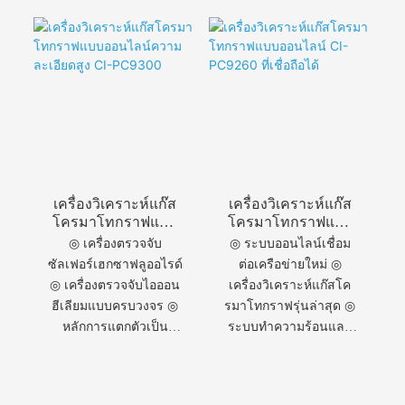
มรดกอันยอดเยี่ยมของ
ไฟไฮโดรเจน ◎ วาล์ว
ChangAi ◎ การ
อายุการใช้งานยาวนาน
วิเคราะห์โครมาโทกราฟ
เป็นพิเศษ ◎ วาล์วตัด
เชิงอุตสาหกรรม ◎ การ
ตัวอย่าง ◎ การทำงาน
ออกแบบเชิงอุตสาหกรรม
ของแก๊สพาหะ ◎ การ
ใหม่ ◎ ความน่าเชื่อถือ
วิเคราะห์มีเทน
สูงที่ได้รับการพิสูจน์แล้ว
◎ ส่วนประกอบที่มีความ
น่าเชื่อถือสูง
เครื่องวิเคราะห์แก๊ส
เครื่องวิเคราะห์แก๊ส
โครมาโทกราฟแบบ
โครมาโทกราฟแบบ
ออนไลน์ความ
ออนไลน์ CI-
◎ เครื่องตรวจจับ
◎ ระบบออนไลน์เชื่อม
ละเอียดสูง CI-
PC9260 ที่เชื่อถือได้
ซัลเฟอร์เฮกซาฟลูออไรด์
ต่อเครือข่ายใหม่ ◎
PC9300
◎ เครื่องตรวจจับไอออน
เครื่องวิเคราะห์แก๊สโค
ฮีเลียมแบบครบวงจร ◎
รมาโทกราฟรุ่นล่าสุด ◎
หลักการแตกตัวเป็น
ระบบทำความร้อนและ
ไอออนของฮีเลียม ◎
ทำความเย็นแบบตั้ง
เทคโนโลยีโครมาโท
โปรแกรมได้ ◎
กราฟีแก๊ส ◎ เครื่อง
ผลิตภัณฑ์ใหม่ล่าสุดจาก