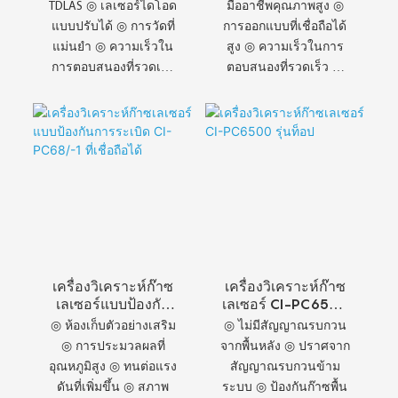
TDLAS ◎ เลเซอร์ไดโอด
มืออาชีพคุณภาพสูง ◎
แบบปรับได้ ◎ การวัดที่
การออกแบบที่เชื่อถือได้
แม่นยำ ◎ ความเร็วใน
สูง ◎ ความเร็วในการ
การตอบสนองที่รวดเร็ว
ตอบสนองที่รวดเร็ว ◎
◎ การตรวจจับที่มีความ
การตรวจจับก๊าซหลาก
ไวสูง ◎ ความเสถียรและ
หลายชนิด ◎ โซลูชัน
ความน่าเชื่อถือ ◎ รับ
สำหรับกระบวนการทาง
ประกันคุณภาพสูง
อุตสาหกรรม ◎
ประสิทธิภาพสูงสุดใน
อุตสาหกรรม ◎ บริการ
คุณภาพจาก CHANG AI
เครื่องวิเคราะห์ก๊าซ
เครื่องวิเคราะห์ก๊าซ
เลเซอร์แบบป้องกัน
เลเซอร์ CI-PC6500
การระเบิด CI-
รุ่นท็อป
◎ ห้องเก็บตัวอย่างเสริม
◎ ไม่มีสัญญาณรบกวน
PC68/-1 ที่เชื่อถือได้
◎ การประมวลผลที่
จากพื้นหลัง ◎ ปราศจาก
อุณหภูมิสูง ◎ ทนต่อแรง
สัญญาณรบกวนข้าม
ดันที่เพิ่มขึ้น ◎ สภาพ
ระบบ ◎ ป้องกันก๊าซพื้น