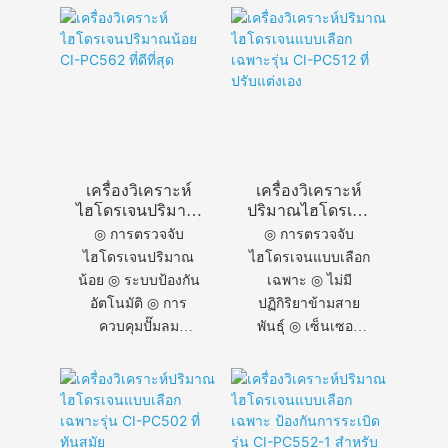
เครื่องวิเคราะห์
เครื่องวิเคราะห์
ไฮโดรเจนปริมาณ
ปริมาณไฮโดรเจน
น้อย CI-PC562 ที่
แบบเลือกเฉพาะ
◎ การตรวจจับ
◎ การตรวจจับ
ดีที่สุด
รุ่น CI-PC512 ที่
ไฮโดรเจนปริมาณ
ไฮโดรเจนแบบเลือก
ปรับแต่งเอง
น้อย ◎ ระบบป้องกัน
เฉพาะ ◎ ไม่มี
อัตโนมัติ ◎ การ
ปฏิกิริยาข้ามสาย
ควบคุมปั๊มลม
พันธุ์ ◎ เซ็นเซอร์
อัจฉริยะ ◎
เฉพาะไฮโดรเจน ◎
เทคโนโลยีป้องกัน
เทคโนโลยีไร้การ
เซ็นเซอร์ ◎ อายุการ
รบกวน ◎ คุณสมบัติ
ใช้งานยาวนานขึ้น
ชั้นนำในตลาด ◎
ประสิทธิภาพการ