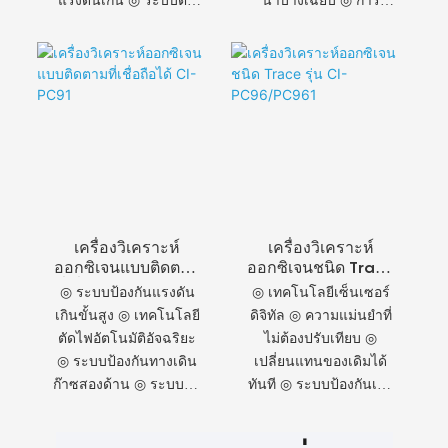
แรงดันเกิน ◎ ระบบตัด
นาบางเฉียบ ◎ การ
การไหลของก๊าซ
วิเคราะห์จุดน้ำค้างความ
อัตโนมัติ ◎ ระบบป้องกัน
แม่นยำสูง ◎ รอบการ
ความปลอดภัยสองด้าน
สอบเทียบอายุการใช้งาน
◎ เทคโนโลยีตัวกรองที่
ยาวนาน ◎ ระบบแสดง
ได้รับสิทธิบัตรจาก AI ◎
ผลอัจฉริยะแบบสองหน้า
การกรองความแม่นยำ
จอ ◎ ระบบป้องกันการ
ระดับ 5 ไมครอน
ล็อกเมนู
เครื่องวิเคราะห์
เครื่องวิเคราะห์
ออกซิเจนแบบติดตาม
ออกซิเจนชนิด Trace
ที่เชื่อถือได้ CI-PC91
รุ่น CI-
◎ ระบบป้องกันแรงดัน
◎ เทคโนโลยีเซ็นเซอร์
PC96/PC961
เกินขั้นสูง ◎ เทคโนโลยี
ดิจิทัล ◎ ความแม่นยำที่
ตัดไฟอัตโนมัติอัจฉริยะ
ไม่ต้องปรับเทียบ ◎
◎ ระบบป้องกันทางเดิน
เปลี่ยนแทนของเดิมได้
ก๊าซสองด้าน ◎ ระบบตัด
ทันที ◎ ระบบป้องกันเมื่อ
การเชื่อมต่อเพื่อความ
ค่าเกินช่วง ◎ ระบบตัด
ปลอดภัยอัตโนมัติ ◎
การไหลของก๊าซ